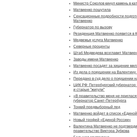
Министр Соколов кинул камень в ка
Матвиенко пошутила
Сенсационные подробности подгот
Матвиенко
Губернатор по вызову
Резиденция Матвиенко появится в 
Медвежья услуга Матвиенко
Северные проценты
Штаб Медведева возглавит Матвие
Заводы имени Матвиенко
Матвиенко посадят за хищение ми
Из дела о покушении на Валентину
Передано в суд дело о покушении 
ЦИК РФ: Петербургский губернатор и
и старые "жигули"
«В правительство меня не приглас
губернатор Санкт-Петербурга
Тонкий предвыборный лед
Матвиенко войдет в список «Единой
Новый трофей «Единой России»
Валентина Матвиенко не подтверди
правительство Виктора Зубкова