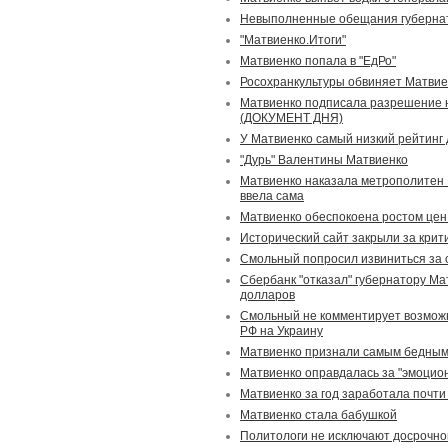
Невыполненные обещания губерна
"Матвиенко.Итоги"
Матвиенко попала в "ЕдРо"
Росохранкультуры обвиняет Матвие
Матвиенко подписала разрешение н
(ДОКУМЕНТ ДНЯ)
У Матвиенко самый низкий рейтинг
"Дурь" Валентины Матвиенко
Матвиенко наказала метрополитен 
ввела сама
Матвиенко обеспокоена ростом цен
Исторический сайт закрыли за крит
Смольный попросил извиниться за 
Сбербанк "отказал" губернатору Ма
долларов
Смольный не комментирует возмож
РФ на Украину
Матвиенко признали самым бедным
Матвиенко оправдалась за "эмоцио
Матвиенко за год заработала почти
Матвиенко стала бабушкой
Политологи не исключают досрочно