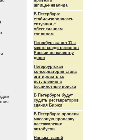
провезти
ич
шпица‑инвалида
ч
В Петербурге
стабилизировалась
ч
ситуация с
обеспечением
ч
топливом
Петербург занял 11-е
место среди регионов
России по качеству
ич
дорог
Петербургская
консерватория стала
агитировать ко
вступлению в
беспилотные войска
а
В Петербурге будут
ладим
судить реставраторов
ович
здания Биржи
В Петербурге провели
массовую проверку
пассажирских
автобусов
Новым главой