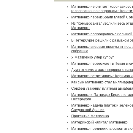
Матвиенко не считает коронавирус
голосования по поправкам в Конст
Матвиенко переизбрали главой Сов
Из "Коммерсанта" уволили весь отде
Матвиенко
Матвиенко попрощалась с большой
В Петербурге решили с размахом о
Матвиенко впервые пропустит пос
собранию
У Матвиенко умер супруг
Матвиенко переезжает в Пекин в ка
Дума отложила законопроект о нак
Матвиенко встретилась с Керимовы
Как сын Матвиенко стал миллиарде
Совфед узаконил платный авиабаг
Матвиенко и Патриарх Кирилл стал
Петербурга
Матвиенко надела платок и зеленое
Саудовской Аравии
Проклятие Матвиенко
Материнский капитал Матвиенко
Матвиенко предложила сократить 