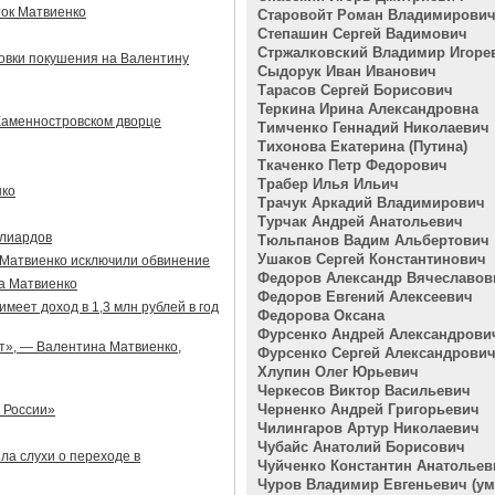
ток Матвиенко
Старовойт Роман Владимирови
Степашин Сергей Вадимович
Стржалковский Владимир Игоре
овки покушения на Валентину
Сыдорук Иван Иванович
Тарасов Сергей Борисович
Теркина Ирина Александровна
Каменностровском дворце
Тимченко Геннадий Николаевич
Тихонова Екатерина (Путина)
Ткаченко Петр Федорович
Трабер Илья Ильич
нко
Трачук Аркадий Владимирович
Турчак Андрей Анатольевич
ллиардов
Тюльпанов Вадим Альбертович
Ушаков Сергей Константинович
 Матвиенко исключили обвинение
Федоров Александр Вячеславов
на Матвиенко
Федоров Евгений Алексеевич
меет доход в 1,3 млн рублей в год
Федорова Оксана
Фурсенко Андрей Александрови
ят», — Валентина Матвиенко,
Фурсенко Сергей Александрови
Хлупин Олег Юрьевич
Черкесов Виктор Васильевич
Черненко Андрей Григорьевич
 России»
Чилингаров Артур Николаевич
Чубайс Анатолий Борисович
ла слухи о переходе в
Чуйченко Константин Анатольев
Чуров Владимир Евгеньевич (у