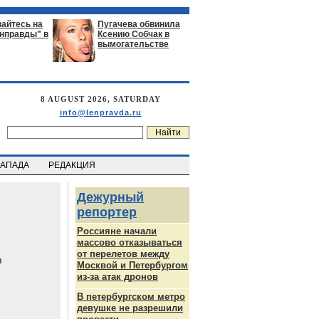
айтесь на
Пугачева обвинила
енправды" в
Ксению Собчак в
вымогательстве
8 AUGUST 2026, SATURDAY
info@lenpravda.ru
ЗАПАДА
РЕДАКЦИЯ
Дежурный
репортер
Россияне начали
массово отказываться
от перелетов между
ч
Москвой и Петербургом
из-за атак дронов
В петербургском метро
девушке не разрешили