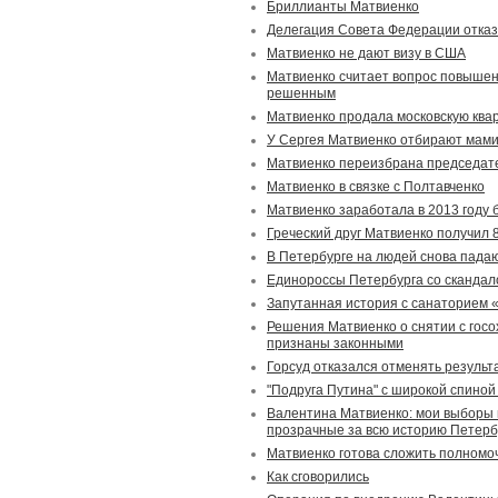
Бриллианты Матвиенко
Делегация Совета Федерации отказ
Матвиенко не дают визу в США
Матвиенко считает вопрос повышен
решенным
Матвиенко продала московскую ква
У Сергея Матвиенко отбирают мами
Матвиенко переизбрана председа
Матвиенко в связке с Полтавченко
Матвиенко заработала в 2013 году 
Греческий друг Матвиенко получил 
В Петербурге на людей снова пада
Единороссы Петербурга со скандал
Запутанная история с санаторием 
Решения Матвиенко о снятии с гос
признаны законными
Горсуд отказался отменять результ
"Подруга Путина" с широкой спиной
Валентина Матвиенко: мои выборы 
прозрачные за всю историю Петерб
Матвиенко готова сложить полномо
Как сговорились