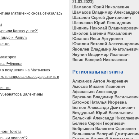
21.03.2023}
Шамалов Юрий Николаевич
Шамахов Владимир Александро
нтина Матвиенко снова отказалась
Шаталов Сергей Дмитриевич
Шевченко Юрий Леонидович
и
Шипиль Николай Владимирович
рг или Кавказ у нас?"
Школов Евгений Михайлович
Тимур и Равиль
Южанов Илья Артурович
Южилин Виталий Александрови
иенко
Яковлев Владимир Анатольевич
Якунин Владимир Иванович
едакторов
Яшин Валерий Николаевич
 на Рублевке
 о покушении на Матвиенко
Региональная элита
ко планировалось осуществить в
Алиханов Антон Андреевич
Амосов Михаил Иванович
виенко
Афанасьев Александр
 губернатора Валентины
Барканов Владимир Васильевич
Батожок Наталья Игоревна
Беглов Александр Дмитриевич
Бездудный Юрий Васильевич
Бельский Александр Николаеви
Беляев Сергей Георгиевич
Бобрышев Валентин Сергеевич
еном Почета
Большаков Валерий Дмитриеви
ерным пиаром"?