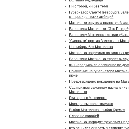
Большая медведица
Ни с тобой, ни без тебя
Губернатор Санкт-Петербурга Вале
от президентских амбиций
Матвиенко ощутила полноту област
Валентина Матвиенко: "Это Петербу
Валентину Матвиенко хотели убить 
"Силовики" против Валентины Матв
На выборы без Матвиенко
Матвиенко накричала на главных р
Валентина Матвиенко строит виллу
ФСБ предъявила обвинение по делу
Покушение на губернатора Матвиен
июне
Предотвращено покушение на Мат
Суд признал законным назначение
Матвиенко
Геи верят в Матвиенко
Мастера высшего холуяжа
Выбор Матвиенко - выбор Кремля
Слово не воробей
Матвиенко наградят греческим Орд
Кто решился обидеть Матвиенко "ч