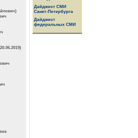
Дайджест СМИ
айлович)
Санкт-Петербурга
вич
Дайджест
федеральных СМИ
ич
0.06.2019)
рович
вич
вна