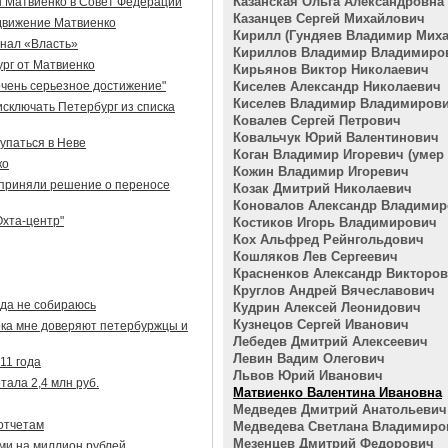
Казанская Ольга Александровна
 Матвиенко в Совет Федерации
Казанцев Сергей Михайлович
движение Матвиенко
Кирилл (Гундяев Владимир Мих
рнал «Власть»
Кириллов Владимир Владимиро
рг от Матвиенко
Кирьянов Виктор Николаевич
очень серьезное достижение"
Киселев Александр Николаевич
Киселев Владимир Владимиров
сключать Петербург из списка
Ковалев Сергей Петрович
Ковальчук Юрий Валентинович
упаться в Неве
Коган Владимир Игоревич (умер 2
ко
Кожин Владимир Игоревич
 приняли решение о переносе
Козак Дмитрий Николаевич
Коновалов Александр Владими
хта-центр"
Костиков Игорь Владимирович
Кох Альфред Рейнгольдович
Кошляков Лев Сергеевич
Красненков Александр Викторо
Круглов Андрей Вячеславович
уда не собираюсь
Кудрин Алексей Леонидович
Кузнецов Сергей Иванович
ока мне доверяют петербуржцы и
Лебедев Дмитрий Алексеевич
Левин Вадим Олегович
11 года
Львов Юрий Иванович
тала 2,4 млн руб.
Матвиенко Валентина Ивановна
Медведев Дмитрий Анатольевич
отчетам
Медведева Светлана Владимиро
Мезенцев Дмитрий Федорович
ми на миллион рублей