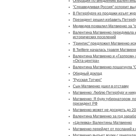
Операция по внедрению Валентины
"Справедливая Россия" оспорит вы
В Петербурге из продажи изъят жу
Президент решил избавить Петербу
Медведев похвалил Матвиенко за "
Валентина Матвиенко передумала и
исторических поселений
"Гринпис" предложил Матвиенко иск
В Twittere началась травля Матвиен
Валентина Матвиенко и «Газпром»
«Охта-центра»
Валентина Матвиенко пошатнула "О
Обидный доклад
"Русская Тэтчер"
Сын Матвиенко ушел в отставку
Матвиенко: Люблю Петербург и ник
Матвиенко: Я буду губернатором, п
президент РФ
Матвиенко может не досидеть до 20
Валентина Матвиенко за год зарабо
«Целевка» Валентины Матвиенко
Матвиенко перейдет от посланий к 
Матвиенко выпьет водки с генерала