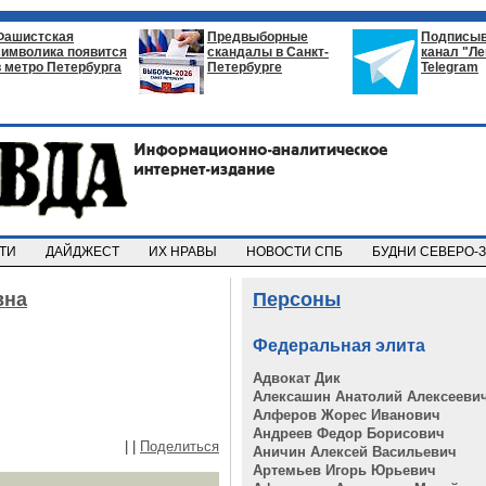
Фашистская
Предвыборные
Подписыв
символика появится
скандалы в Санкт-
канал "Л
в метро Петербурга
Петербурге
Telegram
СТИ
ДАЙДЖЕСТ
ИХ НРАВЫ
НОВОСТИ СПБ
БУДНИ СЕВЕРО-
вна
Персоны
Федеральная элита
Адвокат Дик
Алексашин Анатолий Алексееви
Алферов Жорес Иванович
Андреев Федор Борисович
|
|
Поделиться
Аничин Алексей Васильевич
Артемьев Игорь Юрьевич