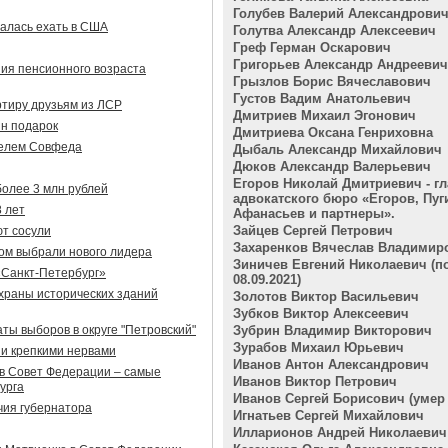
Голубев Валерий Александрови
алась ехать в США
Голутва Александр Алексеевич
Греф Герман Оскарович
Григорьев Александр Андреевич
ия пенсионного возраста
Грызлов Борис Вячеславович
Густов Вадим Анатольевич
ртиру друзьям из ЛСР
Дмитриев Михаил Эгонович
н подарок
Дмитриева Оксана Генриховна
телем Совфеда
Дыбаль Александр Михайлович
Дюков Александр Валерьевич
Егоров Николай Дмитриевич - гл
более 3 млн рублей
адвокатского бюро «Егоров, Пуг
8 лет
Афанасьев и партнеры».
Зайцев Сергей Петрович
ют сосули
Захаренков Вячеслав Владимир
ом выбрали нового лидера
Зиничев Евгений Николаевич (п
«Санкт-Петербург»
08.09.2021)
охраны исторических зданий
Золотов Виктор Васильевич
Зубков Виктор Алексеевич
аты выборов в округе "Петровский"
Зубрин Владимир Викторович
Зурабов Михаил Юрьевич
 и крепкими нервами
Иванов Антон Александрович
в Совет Федерации – самые
Иванов Виктор Петрович
урга
Иванов Сергей Борисович (умер 2
чия губернатора
Игнатьев Сергей Михайлович
Илларионов Андрей Николаевич