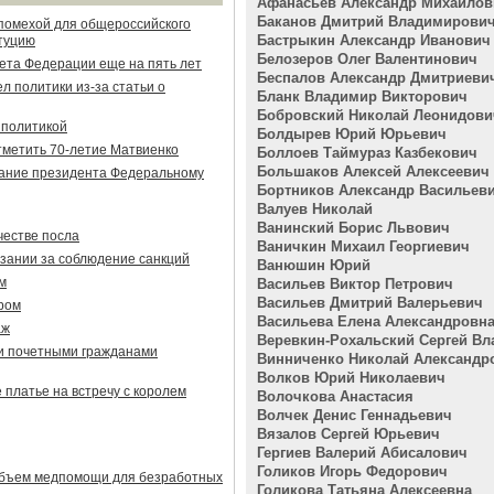
Афанасьев Александр Михайлов
Баканов Дмитрий Владимирови
 помехой для общероссийского
Бастрыкин Александр Иванович
итуцию
Белозеров Олег Валентинович
ета Федерации еще на пять лет
Беспалов Александр Дмитриеви
л политики из-за статьи о
Бланк Владимир Викторович
Бобровский Николай Леонидови
 политикой
Болдырев Юрий Юрьевич
тметить 70-летие Матвиенко
Боллоев Таймураз Казбекович
Большаков Алексей Алексеевич
лание президента Федеральному
Бортников Александр Васильев
Валуев Николай
Ванинский Борис Львович
честве посла
Ваничкин Михаил Георгиевич
азании за соблюдение санкций
Ванюшин Юрий
м
Васильев Виктор Петрович
Васильев Дмитрий Валерьевич
ром
Васильева Елена Александровн
аж
Веревкин-Рохальский Сергей В
и почетными гражданами
Винниченко Николай Александр
Волков Юрий Николаевич
 платье на встречу с королем
Волочкова Анастасия
Волчек Денис Геннадьевич
Вязалов Сергей Юрьевич
Гергиев Валерий Абисалович
Голиков Игорь Федорович
объем медпомощи для безработных
Голикова Татьяна Алексеевна