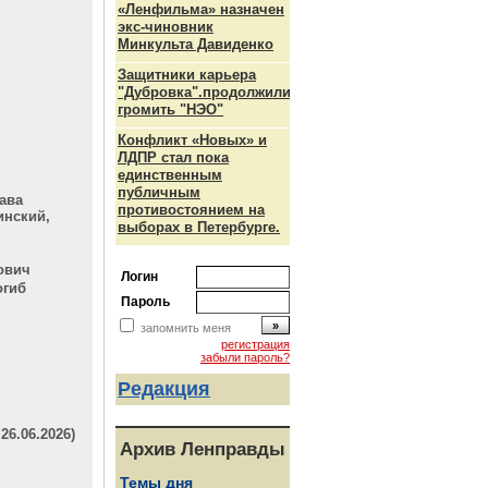
«Ленфильма» назначен
ч
экс-чиновник
Минкульта Давиденко
Защитники карьера
"Дубровка".продолжили
громить "НЭО"
Конфликт «Новых» и
ЛДПР стал пока
единственным
публичным
ава
противостоянием на
инский,
выборах в Петербурге.
ович
Логин
огиб
Пароль
запомнить меня
регистрация
забыли пароль?
Редакция
6.06.2026)
Архив Ленправды
Темы дня