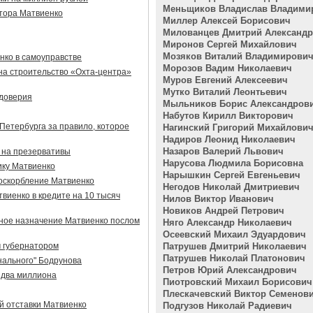
Меньщиков Владислав Владими
тора Матвиенко
Миллер Алексей Борисович
Милованцев Дмитрий Александ
Миронов Сергей Михайлович
Мозяков Виталий Владимирови
нко в самоуправстве
Морозов Вадим Николаевич
а строительство «Охта-центра»
Муров Евгений Алексеевич
Мутко Виталий Леонтьевич
 доверия
Мыльников Борис Александров
Набутов Кирилл Викторович
Петербурга за правило, которое
Нагинский Григорий Михайлови
Надиров Леонид Николаевич
Назаров Валерий Львович
 на презервативы
Нарусова Людмила Борисовна
ику Матвиенко
Нарышкин Сергей Евгеньевич
оскорбление Матвиенко
Негодов Николай Дмитриевич
твиенко в кредите на 10 тысяч
Нилов Виктор Иванович
Новиков Андрей Петрович
ное назначение Матвиенко послом
Няго Александр Николаевич
Осеевский Михаил Эдуардович
 губернатором
Патрушев Дмитрий Николаевич
Патрушев Николай Платонович
нального" Бодрунова
Петров Юрий Александрович
 два миллиона
Пиотровский Михаил Борисович
Плескачевский Виктор Семенов
й отставки Матвиенко
Подгузов Николай Радиевич