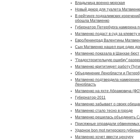
Владычица военно-морская
Новый декор для туалета Матвиенк
В рейтинге подхалимских изречений
обошла Матвиенко
Губернатор Петербурга намерена по
Матвиенко подаст в суд за клевету 
ЕвроЛенинград Валентины Матвие
Сын Матвиенко нашел еще один до
Матвиенко показала в Шанхае бюст
"Градостроительную ошибку" разре
Матвиенко крититикует работу Пут
Объединение Ленобласти и Петерб
Матвиенко подтвердила намерение
Ленобласть
Матвиенко на яхте Абрамовича (ФО
Губернатор-2011
Матвиенко забывает о своих обеща
Матвиенко стало тесно в городе
Матвиенко решилась объединить Са
Присяжные оправдали обвиняемых 
Ударное bon mot питерского губерн
Матвиенко хочет ввести цензуру