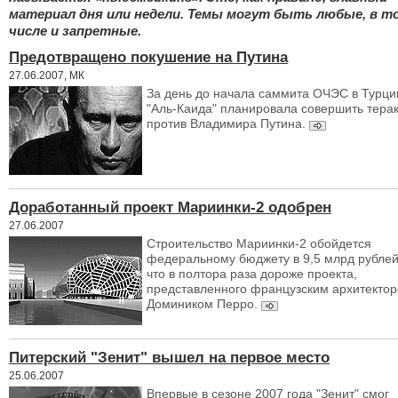
материал дня или недели. Темы могут быть любые, в т
числе и запретные.
Предотвращено покушение на Путина
27.06.2007, МК
За день до начала саммита ОЧЭС в Турци
"Аль-Каида" планировала совершить терак
против Владимира Путина.
Доработанный проект Мариинки-2 одобрен
27.06.2007
Строительство Мариинки-2 обойдется
федеральному бюджету в 9,5 млрд рублей
что в полтора раза дороже проекта,
представленного французским архитекто
Домиником Перро.
Питерский "Зенит" вышел на первое место
25.06.2007
Впервые в сезоне 2007 года "Зенит" смог