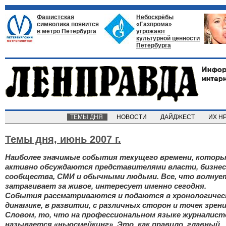
Фашистская
Небоскрёбы
символика появится
«Газпрома»
в метро Петербурга
угрожают
культурной ценности
Петербурга
ТЕМЫ ДНЯ
НОВОСТИ
ДАЙДЖЕСТ
ИХ Н
Темы дня,
июнь 2007 г.
Наиболее значимые события текущего времени, котор
активно обсуждаются представителями власти, бизнес
сообщества, СМИ и обычными людьми. Все, что волнуе
затрагивает за живое, интересует именно сегодня.
События рассматриваются и подаются в хронологичес
динамике, в развитии, с различных сторон и точек зрени
Словом, то, что на профессиональном языке журналист
называется «ньюсмейкинг». Это, как правило, главный