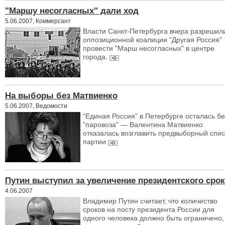
"Маршу несогласных" дали ход
5.06.2007, Коммерсант
Власти Санкт-Петербурга вчера разрешил
оппозиционной коалиции "Другая Россия"
провести "Марш несогласных" в центре
города.
На выборы без Матвиенко
5.06.2007, Ведомости
“Единая Россия” в Петербурге осталась бе
“паровоза” — Валентина Матвиенко
отказалась возглавить предвыборный спис
партии
Путин выступил за увеличение президентского срок
4.06.2007
Владимир Путин считает, что количество
сроков на посту президента России для
одного человека должно быть ограничено,