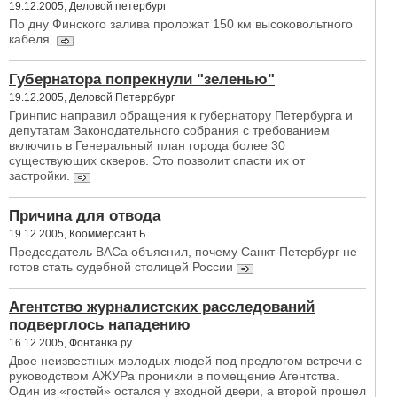
19.12.2005, Деловой петербург
По дну Финского залива проложат 150 км высоковольтного
кабеля.
Губернатора попрекнули "зеленью"
19.12.2005, Деловой Петеррбург
Гринпис направил обращения к губернатору Петербурга и
депутатам Законодательного собрания с требованием
включить в Генеральный план города более 30
существующих скверов. Это позволит спасти их от
застройки.
Причина для отвода
19.12.2005, КооммерсантЪ
Председатель ВАСа объяснил, почему Санкт-Петербург не
готов стать судебной столицей России
Агентство журналистских расследований
подверглось нападению
16.12.2005, Фонтанка.ру
Двое неизвестных молодых людей под предлогом встречи с
руководством АЖУРа проникли в помещение Агентства.
Один из «гостей» остался у входной двери, а второй прошел