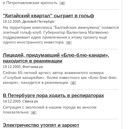
и Петропавловская крепость.
"Китайский квартал" сыграет в гольф
19.12.2005, Деловой Петербург
На территории комплекса "Балтийская жемчужина" появится
элитный гольф-клуб. Губернатор Валентина Матвиенко
поддерживает идею привлечения к этому проекту ещё
одного иностранного инвестора.
Лицедей, придумавший «Блю-блю-канари»,
находится в реанимации
19.12.2005, Фонтанка.ру
Сейчас 65-летний артист, автор знаменитого номера
«Голубые канарейки», более известного как «Блю-блю-блю-
канари», находится в реанимации.
В Петербурге пора ходить в респираторах
19.12.2005, Смена.ру
Ситуация с экологией в нашем городе во многом
показательна.
Электричество утопят и зароют