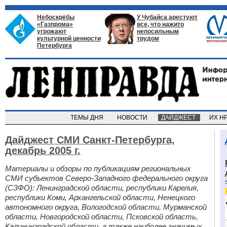
Небоскрёбы
У Чубайса арестуют
«Газпрома»
все, что нажито
угрожают
непосильным
культурной ценности
трудом
Петербурга
ТЕМЫ ДНЯ
НОВОСТИ
ДАЙДЖЕСТ
ИХ Н
Дайджест СМИ Санкт-Петербурга,
декабрь 2005 г.
Материалы и обзоры по публикациям региональных
СМИ субъектов Северо-Западного федерального округа
(СЗФО): Ленинградской области, республики Карелия,
республики Коми, Архангельской области, Ненецкого
автономного округа, Вологодской области, Мурманской
области, Новгородской области, Псковской область,
Калининградской области, а также наиболее значимых