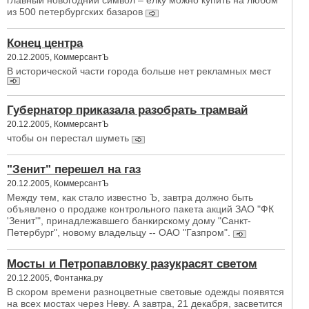
главный новогодний символ – ёлку можно купить на любом
из 500 петербургских базаров
Конец центра
20.12.2005, КоммерсантЪ
В исторической части города больше нет рекламных мест
Губернатор приказала разобрать трамвай
20.12.2005, КоммерсантЪ
чтобы он перестал шуметь
"Зенит" перешел на газ
20.12.2005, КоммерсантЪ
Между тем, как стало известно Ъ, завтра должно быть
объявлено о продаже контрольного пакета акций ЗАО "ФК
'Зенит'", принадлежавшего банкирскому дому "Санкт-
Петербург", новому владельцу -- ОАО "Газпром".
Мосты и Петропавловку разукрасят светом
20.12.2005, Фонтанка.ру
В скором времени разноцветные световые одежды появятся
на всех мостах через Неву. А завтра, 21 декабря, засветится