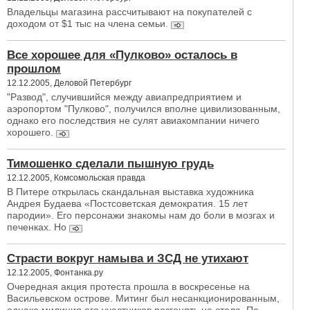
Владельцы магазина рассчитывают на покупателей с
доходом от $1 тыс на члена семьи.
Все хорошее для «Пулково» осталось в
прошлом
12.12.2005, Деловой Петербург
"Развод", случившийся между авиапредприятием и
аэропортом "Пулково", получился вполне цивилизованным,
однако его последствия не сулят авиакомпании ничего
хорошего.
Тимошенко сделали пышную грудь
12.12.2005, Комсомольская правда
В Питере открылась скандальная выставка художника
Андрея Будаева «Постсоветская демократия. 15 лет
пародии». Его персонажи знакомы нам до боли в мозгах и
печенках. Но
Страсти вокруг намыва и ЗСД не утихают
12.12.2005, Фонтанка.ру
Очередная акция протеста прошла в воскресенье на
Васильевском острове. Митинг был несанкционированным,