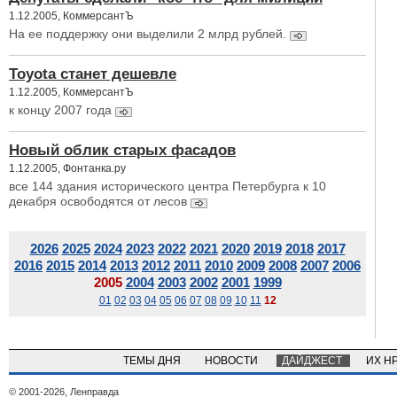
1.12.2005, КоммерсантЪ
На ее поддержку они выделили 2 млрд рублей.
Toyota станет дешевле
1.12.2005, КоммерсантЪ
к концу 2007 года
Новый облик старых фасадов
1.12.2005, Фонтанка.ру
все 144 здания исторического центра Петербурга к 10
декабря освободятся от лесов
2026
2025
2024
2023
2022
2021
2020
2019
2018
2017
2016
2015
2014
2013
2012
2011
2010
2009
2008
2007
2006
2005
2004
2003
2002
2001
1999
01
02
03
04
05
06
07
08
09
10
11
12
ТЕМЫ ДНЯ
НОВОСТИ
ДАЙДЖЕСТ
ИХ Н
© 2001-2026, Ленправда