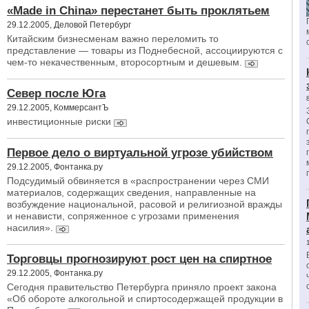
«Made in China» перестанет быть проклятьем
29.12.2005, Деловой Петербург
Китайским бизнесменам важно переломить то
представление — товары из Поднебесной, ассоциируются с
чем-то некачественным, второсортным и дешевым.
Север после Юга
29.12.2005, КоммерсантЪ
инвестиционные риски
Первое дело о виртуальной угрозе убийством
29.12.2005, Фонтанка.ру
Подсудимый обвиняется в «распространении через СМИ
материалов, содержащих сведения, направленные на
возбуждение национальной, расовой и религиозной вражды
и ненависти, сопряженное с угрозами применения
насилия».
Торговцы прогнозируют рост цен на спиртное
29.12.2005, Фонтанка.ру
Сегодня правительство Петербурга приняло проект закона
«Об обороте алкогольной и спиртосодержащей продукции в