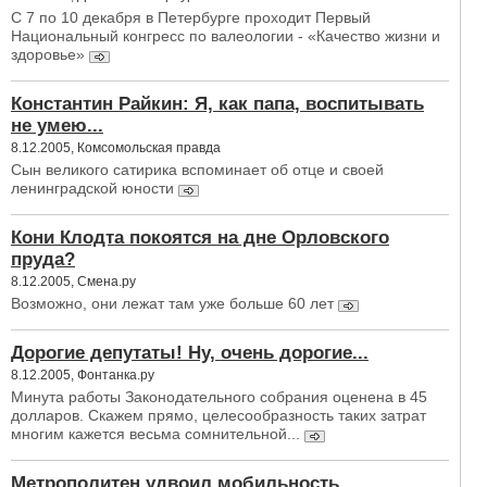
С 7 по 10 декабря в Петербурге проходит Первый
Национальный конгресс по валеологии - «Качество жизни и
здоровье»
Константин Райкин: Я, как папа, воспитывать
не умею...
8.12.2005, Комсомольская правда
Сын великого сатирика вспоминает об отце и своей
ленинградской юности
Кони Клодта покоятся на дне Орловского
пруда?
8.12.2005, Смена.ру
Возможно, они лежат там уже больше 60 лет
Дорогие депутаты! Ну, очень дорогие...
8.12.2005, Фонтанка.ру
Минута работы Законодательного собрания оценена в 45
долларов. Скажем прямо, целесообразность таких затрат
многим кажется весьма сомнительной...
Метрополитен удвоил мобильность