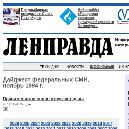
Предвыборные
Небоскрёбы
скандалы в Санкт-
«Газпрома»
Петербурге
угрожают
культурной ценности
Петербурга
ТЕМЫ ДНЯ
НОВОСТИ
ДАЙДЖЕСТ
ИХ Н
Дайджест федеральных СМИ,
ноябрь 1994 г.
Правительство вновь отпускает цены
22.11.1994, Сегодня
2026
2025
2024
2023
2022
2021
2020
2019
2018
2017
2016
2015
2014
2013
2012
2011
2010
2009
2008
2007
2006