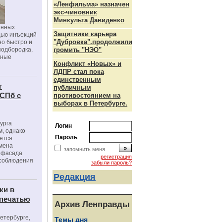
«Ленфильма» назначен
экс-чиновник
Минкульта Давиденко
анных
Защитники карьера
щью инъекций
"Дубровка".продолжили
но быстро и
подбородка,
громить "НЭО"
зные
Конфликт «Новых» и
ЛДПР стал пока
единственным
г
публичным
 СПб с
противостоянием на
выборах в Петербурге.
урга
Логин
, однако
Пароль
ется
мена
запомнить меня
я фасада
регистрация
 соблюдения
забыли пароль?
Редакция
ки в
 печатью
Архив Ленправды
Петербурге,
Темы дня