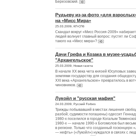
Березовский.
Рудьеву из-за фото «для взрослых»
на «Мисс Мира»
25.03.2009, КП-СПб
Скандал вокруг «Мисс Россия-2009» набирает
людей волнует главный вопрос: пустят ли Со
такого на «Мисс мира»?
Дачи Грефа и Козака в музее-усадь
"Архангельское"
25.03.2009, Новая газета
В начале XX века чета князей Юсуповых заве
землями государству для создания общедосту
XXI века «Архангельское» превратилось в во
чиновников.
Лукойл и "русская мафия"
24.03.2009, Русский Forbes
Трижды побывавший в местах лишения свобод
разбой; судимости погашены) одессит Геннад
1980-х поселился в городе Когалым Тюменской
1980-х — начале 1990-х Богомолов был весьм
в регионе. Только что созданный госконцерн 
— нефть» («Лукойл») нуждался в связях с л