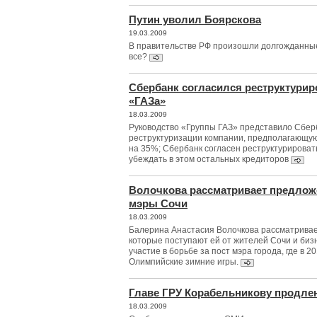
Путин уволил Боярскова
19.03.2009
В правительстве РФ произошли долгожданные
все?
Сбербанк согласился реструктурир
«ГАЗа»
18.03.2009
Руководство «Группы ГАЗ» представило Сбер
реструктуризации компании, предполагающу
на 35%; Сбербанк согласен реструктурировать
убеждать в этом остальных кредиторов
Волочкова рассматривает предлож
мэры Сочи
18.03.2009
Балерина Анастасия Волочкова рассматрива
которые поступают ей от жителей Сочи и бизн
участие в борьбе за пост мэра города, где в 2
Олимпийские зимние игры.
Главе ГРУ Корабельникову продле
18.03.2009