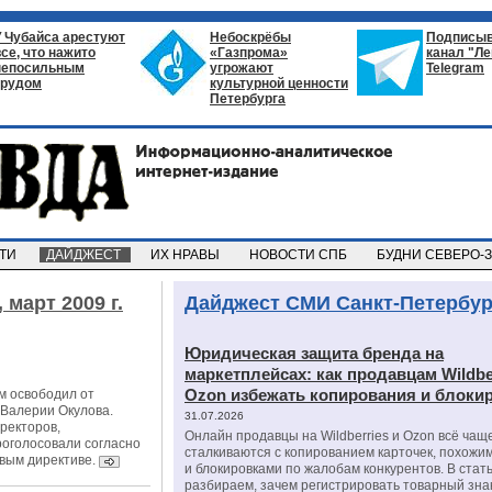
У Чубайса арестуют
Небоскрёбы
Подписыв
все, что нажито
«Газпрома»
канал "Л
непосильным
угрожают
Telegram
трудом
культурной ценности
Петербурга
СТИ
ДАЙДЖЕСТ
ИХ НРАВЫ
НОВОСТИ СПБ
БУДНИ СЕВЕРО-
,
март 2009 г.
Дайджест СМИ Санкт-Петербур
Юридическая защита бренда на
маркетплейсах: как продавцам Wildbe
Ozon избежать копирования и блоки
м освободил от
 Валерии Окулова.
31.07.2026
ректоров,
Онлайн продавцы на Wildberries и Ozon всё чащ
роголосовали согласно
сталкиваются с копированием карточек, похожи
вым директиве.
и блокировками по жалобам конкурентов. В стат
разбираем, зачем регистрировать товарный зна