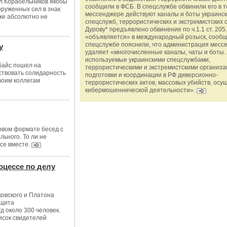
л Корабельников якобы
сообщили в ФСБ. В спецслужбе обвинили его в то
оруженных сил в знак
мессенджере действуют каналы и боты украинс
ке абсолютно не
спецслужб, террористических и экстремистских 
Дурову* предъявлено обвинение по ч.1.1 ст. 205.
«объявляется» в международный розыск, сообщ
спецслужбе пояснили, что администрация месс
у
удаляет «многочисленные каналы, чаты и боты…
используемые украинскими спецслужбами,
байс пошел на
террористическими и экстремистскими организ
ствовать солидарность
подготовки и координации в РФ диверсионно-
воим коллегам
террористических актов, массовых убийств, осу
кибермошеннической деятельности».
новом формате бесед с
льного. То ли не
се вместе.
оцессе по делу
овского и Платона
ащита
д около 300 человек.
исок свидетелей