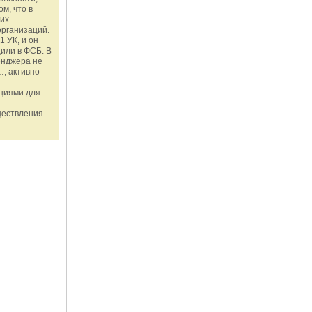
м, что в
ких
организаций.
1 УК, и он
или в ФСБ. В
енджера не
, активно
ациями для
ществления