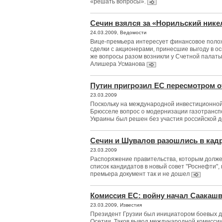
«решать вопросы».
Сечин взялся за «Норильский нике
24.03.2009, Ведомости
Вице-премьера интересует финансовое поло
сделки с акционерами, принесшие выгоду в о
же вопросы разом возникли у Счетной палаты,
Алишера Усманова
Путин пригрозил ЕС пересмотром 
23.03.2009
Поскольку на международной инвестиционно
Брюсселе вопрос о модернизации газотранс
Украины был решен без участия российской 
Сечин и Шувалов разошлись в кад
23.03.2009
Распоряжение правительства, которым долже
список кандидатов в новый совет "Роснефти", 
премьера документ так и не дошел
Комиссия ЕС: войну начал Саакаш
23.03.2009, Известия
Президент Грузии был инициатором боевых 
Осетии. Таков вывод международной комисси