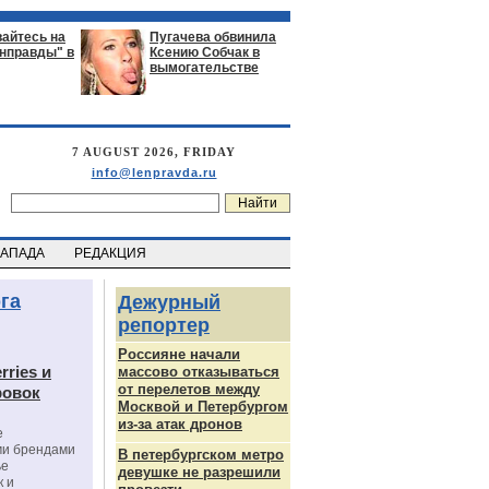
айтесь на
Пугачева обвинила
енправды" в
Ксению Собчак в
вымогательстве
7 AUGUST 2026, FRIDAY
info@lenpravda.ru
ЗАПАДА
РЕДАКЦИЯ
га
Дежурный
репортер
Россияне начали
rries и
массово отказываться
от перелетов между
ровок
Москвой и Петербургом
из-за атак дронов
е
ми брендами
В петербургском метро
ье
девушке не разрешили
к и