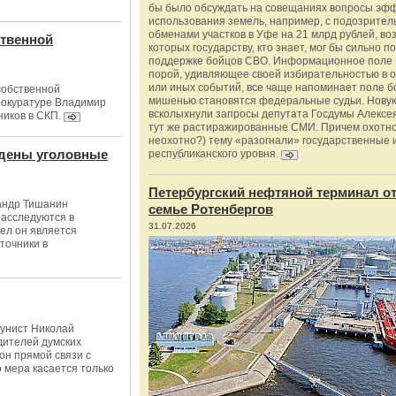
бы было обсуждать на совещаниях вопросы эф
использования земель, например, с подозрите
обменами участков в Уфе на 21 млрд рублей, во
ственной
которых государству, кто знает, мог бы сильно п
поддержке бойцов СВО. Информационное поле 
порой, удивляющее своей избирательностью в о
или иных событий, все чаще напоминает поле бо
собственной
мишенью становятся федеральные судьи. Нову
рокуратуре Владимир
всколыхнули запросы депутата Госдумы Алексе
ников в СКП.
тут же растиражированные СМИ. Причем охотно
неохотно?) тему «разогнали» государственные 
ведены уголовные
республиканского уровня.
Петербургский нефтяной терминал о
андр Тишанин
семье Ротенбергов
расследуются в
31.07.2026
дел он является
точники в
унист Николай
дителей думских
он прямой связи с
о мера касается только