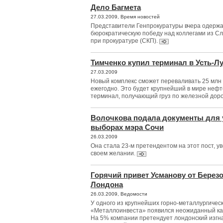
Дело Багмета
27.03.2009, Время новостей
Представители Генпрокуратуры вчера одерж
бюрократическую победу над коллегами из С
при прокуратуре (СКП).
Тимченко купил терминал в Усть-Лу
27.03.2009
Новый комплекс сможет переваливать 25 млн
ежегодно. Это будет крупнейший в мире неф
терминал, получающий груз по железной дор
Волочкова подала документы для 
выборах мэра Сочи
26.03.2009
Она стала 23-м претендентом на этот пост, 
своем желании.
Горячий привет Усманову от Березо
Лондона
26.03.2009, Ведомости
У одного из крупнейших горно-металлургичес
«Металлоинвеста» появился неожиданный ка
На 5% компании претендует лондонский изгн