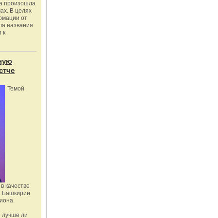
ка произошла
ах. В целях
рмации от
ла названия
 к
ную
стче
Темой
в качестве
а Башкирии
иона.
 лучше ли