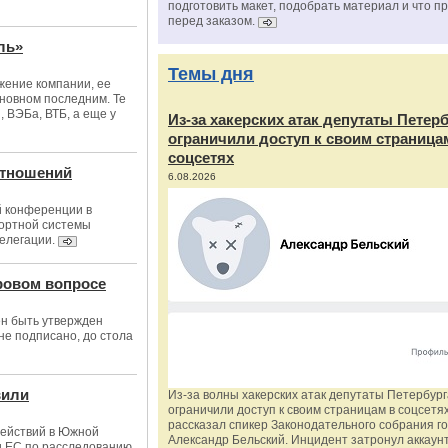
подготовить макет, подобрать материал и что п
перед заказом.
ль»
Темы дня
жение компании, ее
сновном последним. Те
 ВЭБа, ВТБ, а еще у
Из‑за хакерских атак депутаты Петер
ограничили доступ к своим страница
соцсетях
отношений
6.08.2026
й конференции в
портной системы
делегации.
ровом вопросе
н быть утвержден
не подписано, до стола
вили
Из‑за волны хакерских атак депутаты Петербур
ограничили доступ к своим страницам в соцсетях
рассказал спикер Законодательного собрания г
действий в Южной
Александр Бельский. Инцидент затронул аккаун
и ЕС по расследованию