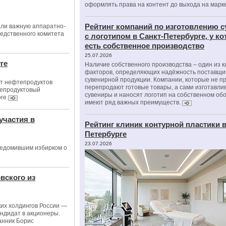
оформлять права на контент до выхода на марк
Рейтинг компаний по изготовлению 
али важную аппаратно-
ледственного комитета
с логотипом в Санкт-Петербурге, у к
есть собственное производство
25.07.2026
ге
Наличие собственного производства – один из 
факторов, определяющих надёжность поставщи
сувенирной продукции. Компании, которые не п
 т нефтепродуктов
перепродают готовые товары, а сами изготавли
тепродуктовый
сувениры и наносят логотип на собственном об
оге
имеют ряд важных преимуществ.
участия в
Рейтинг клиник контурной пластики в
Петербурге
23.07.2026
уведомившим избирком о
вского из
ких холдингов России —
ндидат в акционеры.
анник Борис