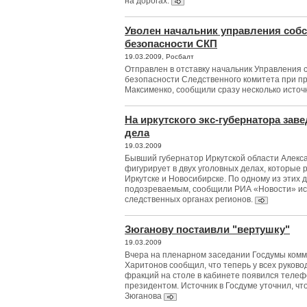
на дорогах.
Уволен начальник управления соб
безопасности СКП
19.03.2009, Росбалт
Отправлен в отставку начальник Управления 
безопасности Следственного комитета при п
Максименко, сообщили сразу несколько источ
На иркутского экс-губернатора за
дела
19.03.2009
Бывший губернатор Иркутской области Алекс
фигурирует в двух уголовных делах, которые 
Иркутске и Новосибирске. По одному из этих 
подозреваемым, сообщили РИА «Новости» ис
следственных органах регионов.
Зюганову постаивли "вертушку"
19.03.2009
Вчера на пленарном заседании Госдумы комм
Харитонов сообщил, что теперь у всех руково
фракций на столе в кабинете появился телеф
президентом. Источник в Госдуме уточнил, чт
Зюганова