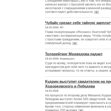
Сообщения некоторых СМИ о том, что генера
написал рапорт с просьбой уволить его из Во
несогласия с сокращениями в военной развед
соответствуют действительности.
Чубайс срезал себе тайную зарплат
18.03.2009, КП
Глава госкорпорации «Роснано» Анатолий Чу
«жесткие» антикризисные меры. Чтобы почув
с простыми гражданами, он сократил себе и с
совокупный доход.
Телерейтинг Медведева падает
18.03.2009, Коммерсант
Судя по всему, телезрители пока не видят в 
президентом для себя чего-то важного и актуа
устраивают вопросы, то ли ответы, а скорее, в
Кудрин выступит свидетелем на пр
Ходорковского и Лебедева
18.03.2009
На процессе по второму делу Михаила Ходорк
Лебедева выступят более 500 свидетелей. З
предпринимателей планирует пригласить в су
Кроме того, сторона обвинения включила в сп
примерно 250 человек.