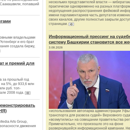
нескольких представителей власти — киберата
з Саакашвили, попавший
практически одновременно на разных платформ
недопущения распространения фейковой инфо
имени парламентариев часть депутатов измени
своих каналов, другие полностью закрыли доступ
лгами
страницам.
Информационный прессинг на судеб
сновными владельцами
систему Башкирии становится все же
отенберг и его брат
ания создала биржу,
3.08.2026
ат и премий для
а за прошлый год
 на 5%, до 933,6 млн
лн руб. топ-
але 2008 года.
демонстрировать
НЯ)
«использования автопарка администрации Уфы 
транспорта для развоза судей» Верховного суд
«возмутились» на совещании правительства рег
Media Arts Group,
Примечательно, что произошло это на фоне
езопасности движения
развернувшейся информационной кампании. Не