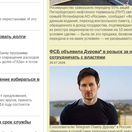
Росимущество завершило передачу 55% акций
Петербургского нефтяного терминала (ПНТ) свя
семьёй Ротенбергов АО «Росхим», сообщает «Ф
 перестановки. И это
данным издания, переход контрольного пакета,
обращенного в доход государства, подтверждае
из реестра акционеров по состоянию на 10 июля
условия сделки — была ли это продажа, безвоз
овать долги
передача и на каких условиях — не раскрываютс
ФСБ объявила Дурова* в розыск за о
банку программу
сотрудничать с властями
ю сокращение расходов
 долги «ГАЗа» и готов
29.07.2026
ение избираться в
ет предложения,
ес-кругов, принять
014 году состоятся
н срок службы
Сооснователю Telegram Павлу Дурову* в России
обвинение в содействии террористической деят