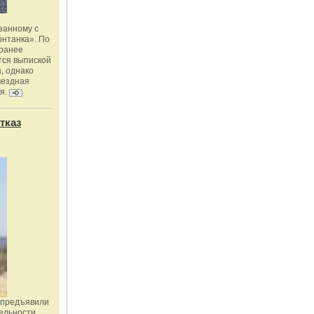
занному с
онтанка». По
 ранее
тся выпиской
, однако
мездная
я.
тказ
 предъявили
ельности,