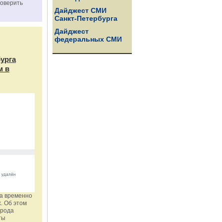
роверить
Дайджест СМИ
Санкт-Петербурга
Дайджест
федеральных СМИ
бурга
м в
га временно
. Об этом
орода
ты