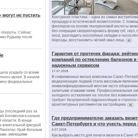
 могут не пустить
Контурная пластика – одна из самых востребов
процедур в эстетической косметологии. С помо
филлеров на основе гиалуроновой кислоты мож
без операции скорректировать форму губ, скул, 
 обороты. Сейчас
носа, разгладить носогубные складки и носослё
фию Рудьеву после
борозды, восстановить чёткий овал лица.
Гарантия от протечек фасада: рейтин
бе
компаний по остеклению балконов в
надежным сервисом
17.07.2026
щала усадьбу со всеми
В современных жилых комплексах Санкт-Петерб
пного музея. В начале
модернизация лоджий стала массовым явлением
тчину федеральных
неквалифицированный монтаж часто оборачива
залитыми этажами ниже. Профессиональная за
холодного остекления на теплое без изменени
требует безупречной гидроизоляции и строгого
архитектурных регламентов застройщика.
ы (последний раз за
ий Богомолов в начале
Где предпринимателю заказать визит
 области. В конце
Санкт-Петербурге и что учесть перед
а влиятельной фигурой
«Лангепас-Урай-Когалым
4.07.2026
юдьми, умеющими
Как выбрать место для печати визиток в Санкт-