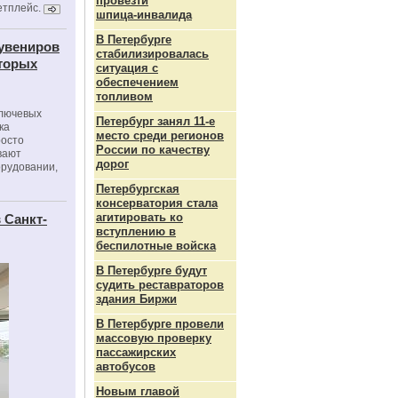
провезти
етплейс.
шпица‑инвалида
В Петербурге
сувениров
стабилизировалась
оторых
ситуация с
обеспечением
топливом
ключевых
Петербург занял 11-е
ка
место среди регионов
росто
России по качеству
вают
дорог
орудовании,
Петербургская
консерватория стала
агитировать ко
 Санкт-
вступлению в
беспилотные войска
В Петербурге будут
судить реставраторов
здания Биржи
В Петербурге провели
массовую проверку
пассажирских
автобусов
Новым главой