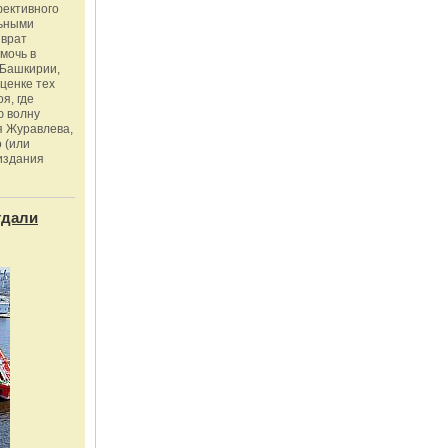
фективного
льными
зврат
омочь в
Башкирии,
ценке тех
я, где
ю волну
я Журавлева,
 (или
издания
тдали