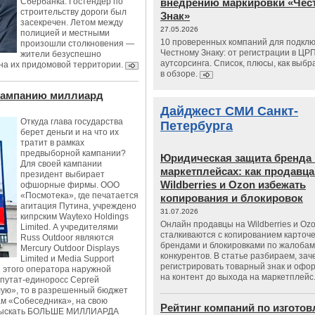
Сбербанка. Гостендер по
внедрению маркировки «Чес
строительству дороги был
Знак»
засекречен. Летом между
27.05.2026
полицией и местными
10 проверенных компаний для подклю
произошли столкновения —
Честному Знаку: от регистрации в ЦР
жители безуспешно
аутсорсинга. Список, плюсы, как выбр
на их придомовой территории.
в обзоре.
 кампанию миллиард
Дайджест СМИ Санкт-
Откуда глава государства
Петербурга
берет деньги и на что их
тратит в рамках
предвыборной кампании?
Юридическая защита бренда 
Для своей кампании
маркетплейсах: как продавц
президент выбирает
Wildberries и Ozon избежать
офшорные фирмы. ООО
«Посмотека», где печатается
копирования и блокировок
агитация Путина, учреждено
31.07.2026
кипрским Waytexo Holdings
Онлайн продавцы на Wildberries и Oz
Limited. А учредителями
сталкиваются с копированием карточе
Russ Outdoor являются
брендами и блокировками по жалобам
Mercury Outdoor Displays
конкурентов. В статье разбираем, зач
Limited и Media Support
регистрировать товарный знак и офо
ой этого оператора наружной
на контент до выхода на маркетплейс
епутат-единоросс Сергей
лую», то в разрешенный бюджет
там «Собеседника», на свою
Рейтинг компаний по изгото
изыскать БОЛЬШЕ МИЛЛИАРДА