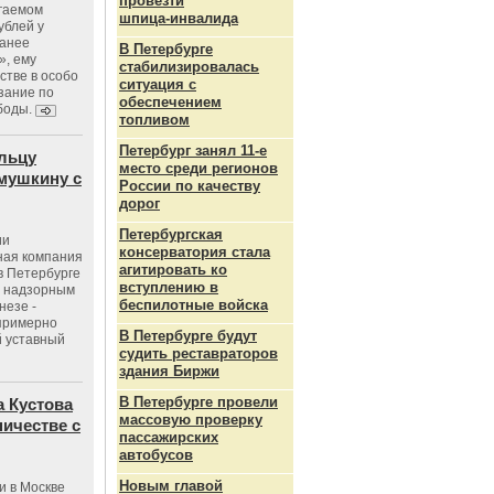
провезти
агаемом
шпица‑инвалида
ублей у
ранее
В Петербурге
», ему
стабилизировалась
тве в особо
ситуация с
зание по
обеспечением
боды.
топливом
Петербург занял 11-е
льцу
место среди регионов
мушкину с
России по качеству
дорог
Петербургская
ии
консерватория стала
ная компания
агитировать ко
в Петербурге
вступлению в
с надзорным
беспилотные войска
незе -
 примерно
В Петербурге будут
 уставный
судить реставраторов
здания Биржи
В Петербурге провели
 Кустова
массовую проверку
ичестве с
пассажирских
автобусов
Новым главой
и в Москве