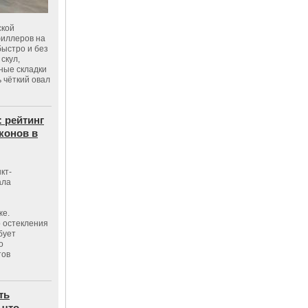
ской
филлеров на
быстро и без
скул,
бные складки
 чёткий овал
: рейтинг
конов в
кт-
ала
же.
 остекления
бует
о
тов
ть
 что