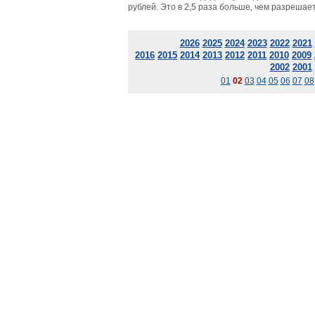
рублей. Это в 2,5 раза больше, чем разрешает
2026
2025
2024
2023
2022
2021
2016
2015
2014
2013
2012
2011
2010
2009
2002
2001
01
02
03
04
05
06
07
08