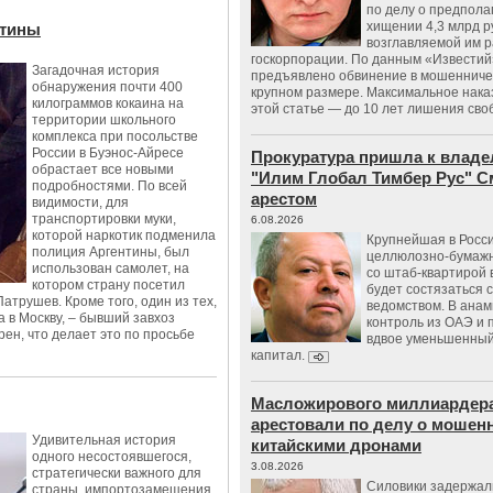
по делу о предпол
хищении 4,3 млрд р
нтины
возглавляемой им 
госкорпорации. По данным «Известий
Загадочная история
предъявлено обвинение в мошенничес
обнаружения почти 400
крупном размере. Максимальное нака
килограммов кокаина на
этой статье — до 10 лет лишения сво
территории школьного
комплекса при посольстве
России в Буэнос-Айресе
Прокуратура пришла к владе
обрастает все новыми
"Илим Глобал Тимбер Рус" С
подробностями. По всей
арестом
видимости, для
транспортировки муки,
6.08.2026
которой наркотик подменила
Крупнейшая в Росс
полиция Аргентины, был
целлюлозно-бумаж
использован самолет, на
со штаб-квартирой 
котором страну посетил
будет состязаться 
трушев. Кроме того, один из тех,
ведомством. В анам
а в Москву, – бывший завхоз
контроль из ОАЭ и
рен, что делает это по просьбе
вдвое уменьшенный
капитал.
Масложирового миллиардера
арестовали по делу о мошенн
Удивительная история
китайскими дронами
одного несостоявшегося,
3.08.2026
стратегически важного для
Силовики задержал
страны, импортозамещения