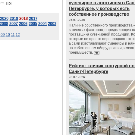
сувениров с логотипом в Сан
ся.
Петербурге, у которых есть
собственное производство
2020
2019
2018
2017
25.07.2026
2008
2007
2006
2005
2004
2003
Наличие собственного производства –
ключевых факторов, определяющих н
поставщика сувенирной продукции. К
09
10
11
12
которые не просто перепродают гото
а сами изготавливают сувениры и нан
на собственном оборудовании, имеют
преимуществ.
Рейтинг клиник контурной пл
Санкт-Петербурге
23.07.2026