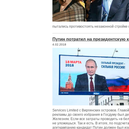
пытались противостоять незаконной стройке 
Путин потратил на президентскую
4.02.2018
Services Limited с Виргинских островов. Глав
рекламы до своего избрания в Госдуму был д
Железняк. Если все затраты проводить «в бе
не уложишься. Так и есть. В итоге, по подсче
агиткампанию кандидат Путин должен был 