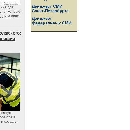
Дайджест СМИ
ания для
Санкт-Петербурга
цены, условия
 Для малого
Дайджест
федеральных СМИ
олжского:
еняющие
 запуск
роектов в
а и создают