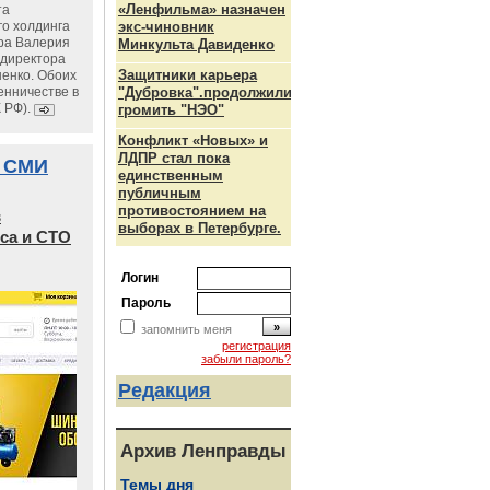
«Ленфильма» назначен
та
го холдинга
экс-чиновник
ра Валерия
Минкульта Давиденко
ндиректора
Защитники карьера
енко. Обоих
енничестве в
"Дубровка".продолжили
К РФ).
громить "НЭО"
Конфликт «Новых» и
ЛДПР стал пока
 СМИ
единственным
публичным
противостоянием на
в
выборах в Петербурге.
са и СТО
Логин
Пароль
запомнить меня
регистрация
забыли пароль?
Редакция
Архив Ленправды
Темы дня