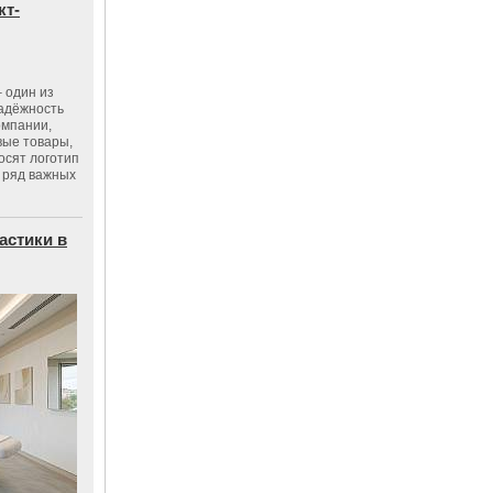
кт-
 один из
адёжность
омпании,
вые товары,
осят логотип
 ряд важных
астики в