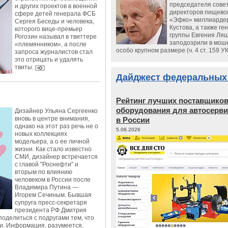
председателя сове
и других проектов в военной
директоров пищево
сфере детей генерала ФСБ
«Эфко» миллиарде
Сергея Беседы и человека,
Кустова, а также ге
которого вице-премьер
группы Евгения Ляш
Рогозин называл в твиттере
заподозрили в мош
«племянником», а после
особо крупном размере (ч. 4 ст. 159 У
запроса журналистов стал
это отрицать и удалять
твиты.
Дайджест федеральных
Рейтинг лучших поставщико
оборудования для автосерви
Дизайнер Ульяна Сергеенко
вновь в центре внимания,
в России
однако на этот раз речь не о
5.08.2026
новых коллекциях
модельера, а о ее личной
жизни. Как стало известно
СМИ, дизайнер встречается
с главой "Роснефти" и
вторым по влиянию
человеком в России после
Владимира Путина —
Игорем Сечиным. Бывшая
супруга пресс-секретаря
президента РФ Дмитрия
оделиться с подругами тем, что
и. Информация, разумеется,