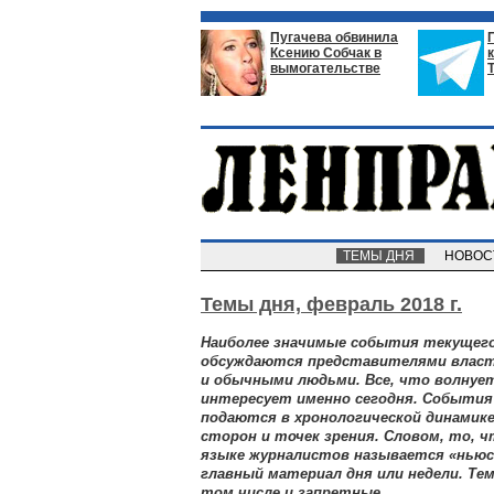
Пугачева обвинила
Ксению Собчак в
вымогательстве
ТЕМЫ ДНЯ
НОВО
Темы дня,
февраль 2018 г.
Наиболее значимые события текущего
обсуждаются представителями власт
и обычными людьми. Все, что волнует
интересует именно сегодня. Событи
подаются в хронологической динамике
сторон и точек зрения. Словом, то, 
языке журналистов называется «ньюсм
главный материал дня или недели. Т
том числе и запретные.