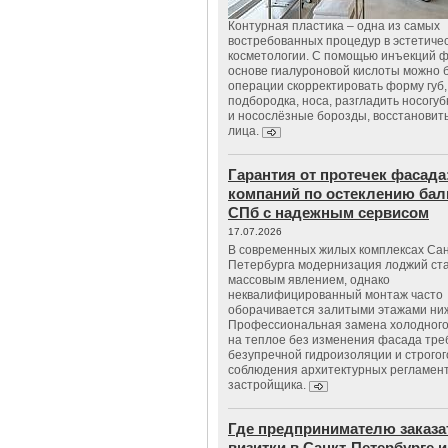
Контурная пластика – одна из самых
востребованных процедур в эстетиче
косметологии. С помощью инъекций 
основе гиалуроновой кислоты можно 
операции скорректировать форму губ, 
подбородка, носа, разгладить носогу
и носослёзные борозды, восстановить
лица.
Гарантия от протечек фасада
компаний по остеклению бал
СПб с надежным сервисом
17.07.2026
В современных жилых комплексах Сан
Петербурга модернизация лоджий ст
массовым явлением, однако
неквалифицированный монтаж часто
оборачивается залитыми этажами ни
Профессиональная замена холодного
на теплое без изменения фасада тре
безупречной гидроизоляции и строгог
соблюдения архитектурных регламен
застройщика.
Где предпринимателю заказа
визитки в Санкт-Петербурге и