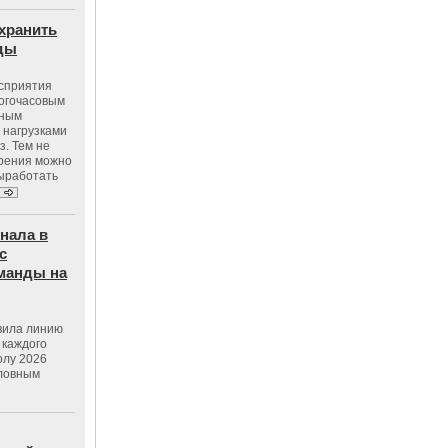
хранить
оды
осприятия
ногочасовым
нным
 нагрузками
з. Тем не
зрения можно
выработать
нала в
с
манды на
вила линию
 каждого
олу 2026
словным