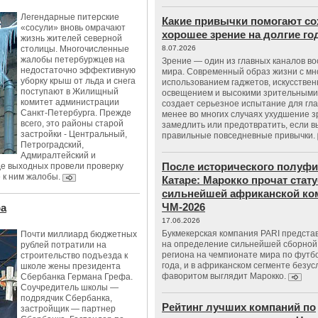
Легендарные питерские
Какие привычки помогают со
«сосули» вновь омрачают
хорошее зрение на долгие г
жизнь жителей северной
столицы. Многочисленные
8.07.2026
жалобы петербуржцев на
Зрение — один из главных каналов в
недостаточно эффективную
мира. Современный образ жизни с м
уборку крыш от льда и снега
использованием гаджетов, искусстве
поступают в Жилищный
освещением и высокими зрительными
комитет администрации
создает серьезное испытание для гла
Санкт-Петербурга. Прежде
менее во многих случаях ухудшение 
всего, это районы старой
замедлить или предотвратить, если 
застройки - Центральный,
правильные повседневные привычки.
Петроградский,
Адмиралтейский и
После исторического полуфи
де выходных провели проверку
 к ним жалобы.
Катаре: Марокко прочат стату
сильнейшей африканской ко
ЧМ-2026
фа
17.06.2026
Букмекерская компания PARI предста
Почти миллиард бюджетных
на определение сильнейшей сборной
рублей потратили на
региона на чемпионате мира по футб
строительство подъезда к
года, и в африканском сегменте безу
школе жены президента
фаворитом выглядит Марокко.
Сбербанка Германа Грефа.
Соучредитель школы —
подрядчик Сбербанка,
Рейтинг лучших компаний по
застройщик — партнер