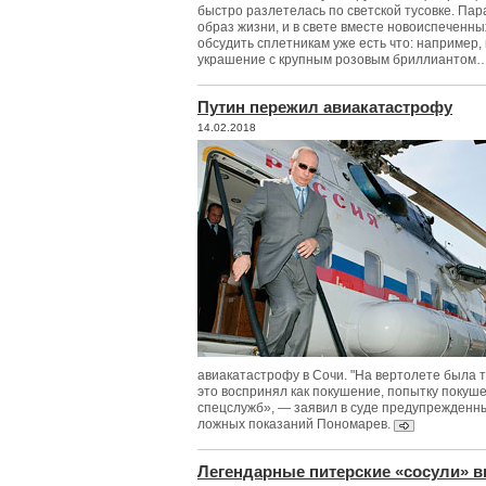
быстро разлетелась по светской тусовке. Пар
образ жизни, и в свете вместе новоиспеченны
обсудить сплетникам уже есть что: например,
украшение с крупным розовым бриллиантом
Путин пережил авиакатастрофу
14.02.2018
авиакатастрофу в Сочи. "На вертолете была та
это воспринял как покушение, попытку покуш
спецслужб», — заявил в суде предупрежденны
ложных показаний Пономарев.
Легендарные питерские «сосули» 