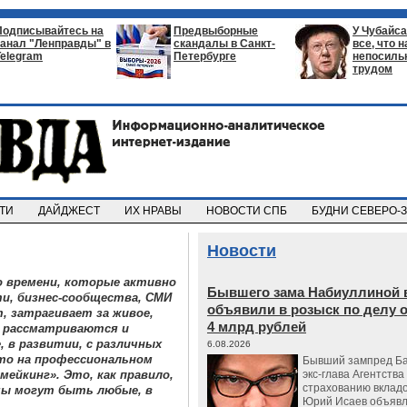
Подписывайтесь на
Предвыборные
У Чубайса
канал "Ленправды" в
скандалы в Санкт-
все, что 
Telegram
Петербурге
непосил
трудом
СТИ
ДАЙДЖЕСТ
ИХ НРАВЫ
НОВОСТИ СПБ
БУДНИ СЕВЕРО-
Новости
 времени, которые активно
Бывшего зама Набиуллиной 
и, бизнес-сообщества, СМИ
объявили в розыск по делу 
, затрагивает за живое,
4 млрд рублей
я рассматриваются и
, в развитии, с различных
6.08.2026
что на профессиональном
Бывший зампред Ба
ейкинг». Это, как правило,
экс-глава Агентства
страхованию вкладо
емы могут быть любые, в
Юрий Исаев объявл