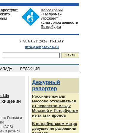
 арестуют
Небоскрёбы
нажито
«Газпрома»
ьным
угрожают
культурной ценности
Петербурга
7 AUGUST 2026, FRIDAY
info@lenpravda.ru
ЗАПАДА
РЕДАКЦИЯ
Дежурный
репортер
в ЦБ
Россияне начали
о хищении
массово отказываться
от перелетов между
Москвой и Петербургом
из-за атак дронов
нка России и
 по
В петербургском метро
в (АСВ)
девушке не разрешили
ен в розыск