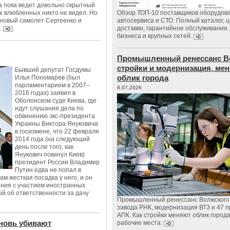
а пока ведет довольно скрытный
х влюбленных никто не видел. Но
Обзор ТОП-10 поставщиков оборудов
 новый самолет Сергеенко и
автосервиса и СТО. Полный каталог, 
…
доставки, гарантийное обслуживание.
бизнеса и крупных сетей.
Промышленный ренессанс В
стройки и модернизация, м
Бывший депутат Госдумы
облик города
Илья Пономарев (был
парламентарием в 2007–
8.07.2026
2016 годах) заявил в
Оболонском суде Киева, где
идут слушания дела по
обвинению экс-президента
Украины Виктора Януковича
в госизмене, что 22 февраля
2014 года (на следующий
день после того, как
Янукович покинул Киев)
президент России Владимир
Путин едва не попал в
м жесткая посадка у него, и он
ения с участием иностранных
й об ответственности за дачу
Промышленный ренессанс Волжского:
завода РНК, модернизация ВТЗ и 47 п
АПК. Как стройки меняют облик город
вновь убивают
рабочие места.