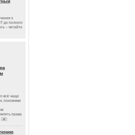
тный
чения к
ПТ до полного
ать – читайте
на
ам
on всё чаще
к, похожими
ем
рмлять права
.
влению