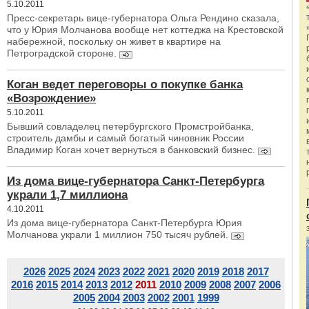
5.10.2011
Пресс-секретарь вице-губернатора Ольга Рендино сказала,
что у Юрия Молчанова вообще нет коттеджа на Крестовской
набережной, поскольку он живет в квартире на
Петроградской стороне.
Коган ведет переговоры о покупке банка
«Возрождение»
5.10.2011
Бывший совладелец петербургского Промстройбанка,
строитель дамбы и самый богатый чиновник России
Владимир Коган хочет вернуться в банковский бизнес.
Из дома вице-губернатора Санкт-Петербурга
украли 1,7 миллиона
4.10.2011
Из дома вице-губернатора Санкт-Петербурга Юрия
Молчанова украли 1 миллион 750 тысяч рублей.
2026
2025
2024
2023
2022
2021
2020
2019
2018
2017
2016
2015
2014
2013
2012
2011
2010
2009
2008
2007
2006
2005
2004
2003
2002
2001
1999