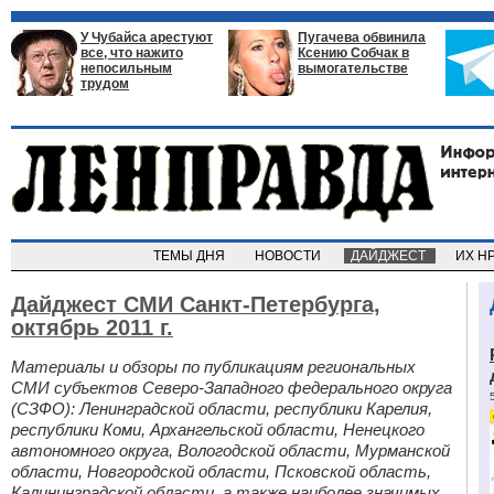
У Чубайса арестуют
Пугачева обвинила
все, что нажито
Ксению Собчак в
непосильным
вымогательстве
трудом
ТЕМЫ ДНЯ
НОВОСТИ
ДАЙДЖЕСТ
ИХ Н
Дайджест СМИ Санкт-Петербурга,
октябрь 2011 г.
Материалы и обзоры по публикациям региональных
СМИ субъектов Северо-Западного федерального округа
(СЗФО): Ленинградской области, республики Карелия,
республики Коми, Архангельской области, Ненецкого
автономного округа, Вологодской области, Мурманской
области, Новгородской области, Псковской область,
Калининградской области, а также наиболее значимых