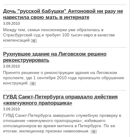
Дочь "русской бабушки" Антоновой ни разу не
навестила свою мать в интернате
3.09.2010
Между тем, семья пенсионерки уже обратилась в
Страсбургский суд и требует 100 тысяч евро в качестве
компенсаций
Рухнувшее здание на Лиговском решено
реконструировать
3.09.2010
Принято решение о реконструкции здания на Лиговском
проспекте, где 1 сентября 2010 года произошло обрушение
конструкций.
ГУВД Санкт-Петербурга оправдало действия
«жемчужного прапорщика»
3.09.2010
ГУВД Санкт-Петербурга завершило служебную проверку в
отношение «жемчужного прапорщика», избившего
оппозиционеров во время митинга в Петербурге. По ее
итогам, милиционер признан невиновным.