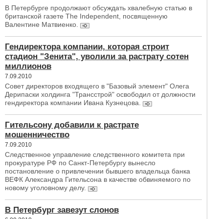
В Петербурге продолжают обсуждать хвалебную статью в
британской газете The Independent, посвященную
Валентине Матвиенко.
Гендиректора компании, которая строит
стадион "Зенита", уволили за растрату сотен
миллионов
7.09.2010
Совет директоров входящего в "Базовый элемент" Олега
Дерипаски холдинга "Трансстрой" освободил от должности
гендиректора компании Ивана Кузнецова.
Гительсону добавили к растрате
мошенничество
7.09.2010
Следственное управление следственного комитета при
прокуратуре РФ по Санкт-Петербургу вынесло
постановление о привлечении бывшего владельца банка
ВЕФК Александра Гительсона в качестве обвиняемого по
новому уголовному делу.
В Петербург завезут слонов