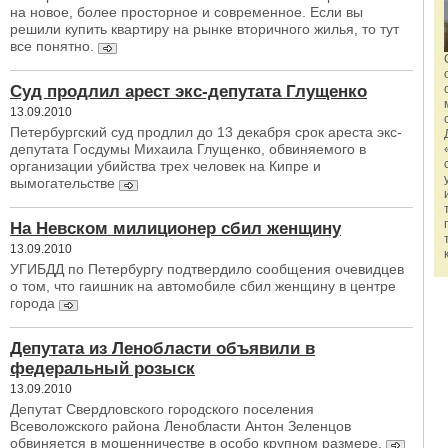
на новое, более просторное и современное. Если вы
решили купить квартиру на рынке вторичного жилья, то тут
все понятно.
Cуд продлил арест экс-депутата Глущенко
13.09.2010
Петербургский суд продлил до 13 декабря срок ареста экс-
депутата Госдумы Михаила Глущенко, обвиняемого в
организации убийства трех человек на Кипре и
вымогательстве
На Невском милиционер сбил женщину
13.09.2010
УГИБДД по Петербургу подтвердило сообщения очевидцев
о том, что гаишник на автомобиле сбил женщину в центре
города
Депутата из Ленобласти объявили в
федеральный розыск
13.09.2010
Депутат Свердловского городского поселения
Всеволожского района Ленобласти Антон Зеленцов
обвиняется в мошенничестве в особо крупном размере.