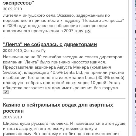
экспрессов"
30.09.2010
Жителям ингушского села Экажево, задержанным по
подозрению в причастности к подрыву "Невского экспресса"
в 2009 году, предъявлены обвинения в совершении
аналогичного преступления в 2007 году.
"Лента" не собралась с директорами
30.09.2010, Фонтанка.Ру
Назначенное на 30 сентября заседание совета директоров
компании "Лента" было признано несостоявшимся.
Представители акционера Августа Мейера (компания
Svoboda), владеющего 40,6% Lenta Ltd, не приняли участие
в собрании. Его оппоненты из компании Luna (30,8% долей)
планируют собрать повторный совет через 10 дней. Устав
общества позволяет им принимать решения без кворума.
Казино в нейтральных водах для азартных
россиян
28.09.2010
Широка душа русского человека. И помещаются в этой душе
и тяга к азарту, и тяга ко всему неизвестному и
рискованному. Вот поэтому и любит наш соотечественник