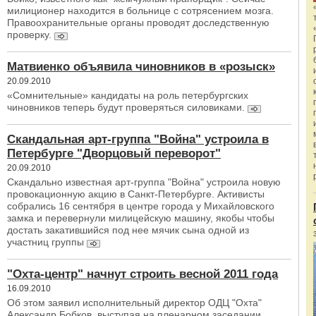
милиционер находится в больнице с сотрясением мозга.
Правоохранительные органы проводят доследственную
проверку.
Матвиенко объявила чиновников в «розыск»
20.09.2010
«Cомнительные» кандидаты на роль петербургских
чиновников теперь будут проверяться силовиками.
Скандальная арт-группа "Война" устроила в
Петербурге "Дворцовый переворот"
20.09.2010
Скандально известная арт-группа "Война" устроила новую
провокационную акцию в Санкт-Петербурге. Активисты
собрались 16 сентября в центре города у Михайловского
замка и перевернули милицейскую машину, якобы чтобы
достать закатившийся под нее мячик сына одной из
участниц группы
"Охта-центр" начнут строить весной 2011 года
16.09.2010
Об этом заявил исполнительный директор ОДЦ "Охта"
Александр Бобков, выступая на пленарном заседании