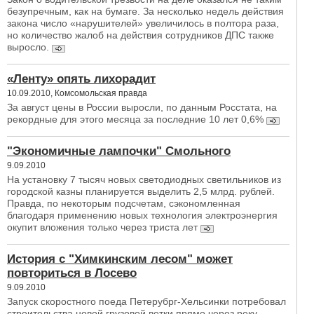
безупречным, как на бумаге. За несколько недель действия
закона число «нарушителей» увеличилось в полтора раза,
но количество жалоб на действия сотрудников ДПС также
выросло.
«Ленту» опять лихорадит
10.09.2010, Комсомольская правда
За август цены в России выросли, по данным Росстата, на
рекордные для этого месяца за последние 10 лет 0,6%
"Экономичные лампочки" Смольного
9.09.2010
На установку 7 тысяч новых светодиодных светильников из
городской казны планируется выделить 2,5 млрд. рублей.
Правда, по некоторым подсчетам, сэкономленная
благодаря применению новых технология электроэнергия
окупит вложения только через триста лет
История с "Химкинским лесом" может
повториться в Лосево
9.09.2010
Запуск скоростного поеда Петерубрг-Хельсинки потребовал
строительства новой грузовой ветки прямо через реку