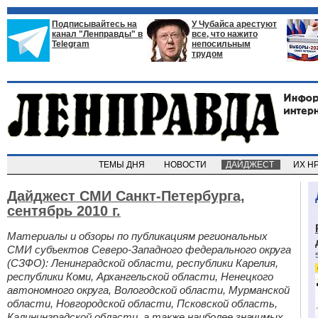
Подписывайтесь на
У Чубайса арестуют
канал "Ленправды" в
все, что нажито
Telegram
непосильным
трудом
ТЕМЫ ДНЯ
НОВОСТИ
ДАЙДЖЕСТ
ИХ Н
Дайджест СМИ Санкт-Петербурга,
сентябрь 2010 г.
Материалы и обзоры по публикациям региональных
СМИ субъектов Северо-Западного федерального округа
(СЗФО): Ленинградской области, республики Карелия,
республики Коми, Архангельской области, Ненецкого
автономного округа, Вологодской области, Мурманской
области, Новгородской области, Псковской область,
Калининградской области, а также наиболее значимых