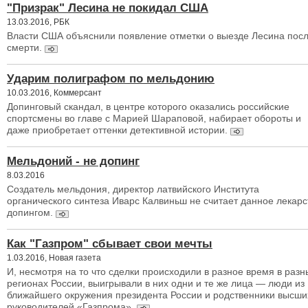
"Призрак" Лесина не покидал США
13.03.2016, РБК
Власти США объяснили появление отметки о выезде Лесина пос
смерти.
Ударим полиграфом по мельдонию
10.03.2016, Коммерсант
Допинговый скандал, в центре которого оказались российские
спортсмены во главе с Марией Шараповой, набирает обороты и
даже приобретает оттенки детективной истории.
Мельдоний - не допинг
8.03.2016
Создатель мельдония, директор латвийского Института
органического синтеза Иварс Калвиньш не считает данное лекарс
допингом.
Как "Газпром" сбывает свои мечты
1.03.2016, Новая газета
И, несмотря на то что сделки происходили в разное время в разн
регионах России, выигрывали в них одни и те же лица — люди из
ближайшего окружения президента России и родственники высши
руководителей «Газпрома».