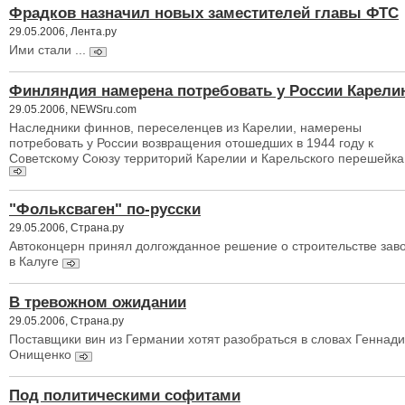
Фрадков назначил новых заместителей главы ФТС
29.05.2006, Лента.ру
Ими стали ...
Финляндия намерена потребовать у России Карел
29.05.2006, NEWSru.com
Наследники финнов, переселенцев из Карелии, намерены
потребовать у России возвращения отошедших в 1944 году к
Советскому Союзу территорий Карелии и Карельского перешейка
"Фольксваген" по-русски
29.05.2006, Страна.ру
Автоконцерн принял долгожданное решение о строительстве зав
в Калуге
В тревожном ожидании
29.05.2006, Страна.ру
Поставщики вин из Германии хотят разобраться в словах Геннад
Онищенко
Под политическими софитами