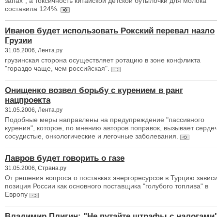
запах", а токсичность китайской детской бутылочки для молока
составила 124%.
Иванов будет использовать Рокский перевал назло
Грузии
31.05.2006, Лента.ру
грузинская сторона осуществляет ротацию в зоне конфликта
"гораздо чаще, чем российская".
Онищенко возвел борьбу с курением в ранг
нацпроекта
31.05.2006, Лента.ру
Подобные меры направлены на предупреждение "пассивного
курения", которое, по мнению авторов поправок, вызывает серде
сосудистые, онкологические и легочные заболевания.
Лавров будет говорить о газе
31.05.2006, Страна.ру
От решения вопроса о поставках энергоресурсов в Турцию завис
позиция России как основного поставщика "голубого топлива" в
Европу
Владимир Плигин: "Не путайте штрафы с налогами