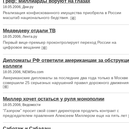
Греф: миллиарды воруют на глазах
18.05.2006, Дни.ру
Реализация конфискованного имущества приобрела в России
масштаб национального бедствия.
Медведеву отдали ТВ
18.05.2006, Лента.ру
Первый вице-премьер проконтролирует переход России на
цифровое вещание
Дипломаты РФ ответили американцам за обструкц
коллеги
18.05.2006, NEWSru.com
Американские дипломаты за последние два года только в Москве
совершили 25 серьезных нарушений правил дорожного движения
Миллер хочет остаться у руля монополии
18.05.2006, Ведомости
“Газпром” просит свой совет директоров продлить контракт с
председателем правления Алексеем Миллером еще на пять лет
Саботаж и Сабадаш