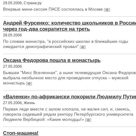
29.05.2006, Страна.ру
Впервые мини-сессия ПАСЕ состоялась в Москве
Андрей Фурсенко: количество школьников в Росси
через год-два сократится на треть
28.05.2006
По словам министра, "в российских школах в ближайшие годы
ожидается демографический провал"
Оксана Федорова пошла в монастырь
27.05.2006
Бывшая "Мисс Вселенная", а ныне телеведущая Оксана Федоров
выбрала необычное место для проведения отпуска – мужской
монастырь
«Валенки» по-африкански покорили Людмилу Пути
27.05.2006, Жизнь
Первая леди вместе с залом хлопала, не жалея сил, и, смеясь,
говорила сидевшей рядом ректору Петербургского университета
Людмиле Вербицкой: «Какие молодцы!»
Стоп-машина!