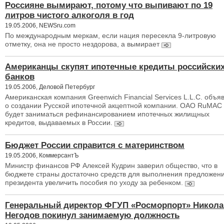
Россияне вымирают, потому что выпивают по 19
литров чистого алкоголя в год
19.05.2006, NEWSru.com
По международным меркам, если нация пересекла 9-литровую
отметку, она не просто нездорова, а вымирает
Американцы скупят ипотечные кредиты российски
банков
19.05.2006, Деловой Петербург
Американская компания Greenwich Financial Services L.L.C. объя
о создании Русской ипотечной акцептной компании. ОАО RuMAC
будет заниматься рефинансированием ипотечных жилищных
кредитов, выдаваемых в России.
Бюджет России справится с материнством
19.05.2006, КоммерсантЪ
Министр финансов РФ Алексей Кудрин заверил общество, что в
бюджете страны достаточно средств для выполнения предложен
президента увеличить пособия по уходу за ребенком.
Генеральный директор ФГУП «Росморпорт» Никола
Негодов покинул занимаемую должность