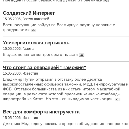
Президент России седьмой год думает о преемнике
Солдатский Интернет
15.05.2006, Время новостей
Военнослужащие войдут во Всемирную паутину наравне с
гражданскими
Университетская вертикаль
15.05.2006, Газета
В вузах появятся контролеры от власти
Что стоит за операцией "Таможня"
15.05.2006, Известия
Владимир Путин отправил в отставку более десятка
высокопоставленных офицеров таможни, МВД, Генпрокуратуры и
ФСБ. Отставки большинства из них стали итогом масштабной
операции, в результате которой пресечен канал контрабанды
ширпотреба из Китая. Но это - лишь видимая часть акции.
Все для комфорта инструмента
15.05.2006, Известия
Дмитрию Медведеву показали процесс объединения нацпроекто