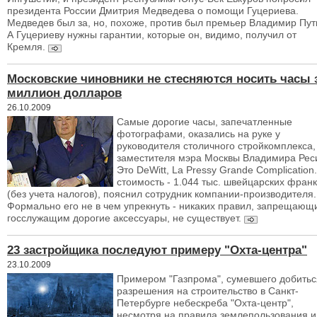
президента России Дмитрия Медведева о помощи Гуцериева.
Медведев был за, но, похоже, против был премьер Владимир Пут
А Гуцериеву нужны гарантии, которые он, видимо, получил от
Кремля.
Московские чиновники не стесняются носить часы 
миллион долларов
26.10.2009
Самые дорогие часы, запечатленные
фотографами, оказались на руке у
руководителя столичного стройкомплекса,
заместителя мэра Москвы Владимира Рес
Это DeWitt, La Pressy Grande Complication
стоимость - 1.044 тыс. швейцарских фран
(без учета налогов), пояснил сотрудник компании-производителя.
Формально его не в чем упрекнуть - никаких правил, запрещающ
госслужащим дорогие аксессуары, не существует.
23 застройщика последуют примеру "Охта-центра"
23.10.2009
Примером "Газпрома", сумевшего добитьс
разрешения на строительство в Санкт-
Петербурге небескреба "Охта-центр",
несмотря на правила землепользования и