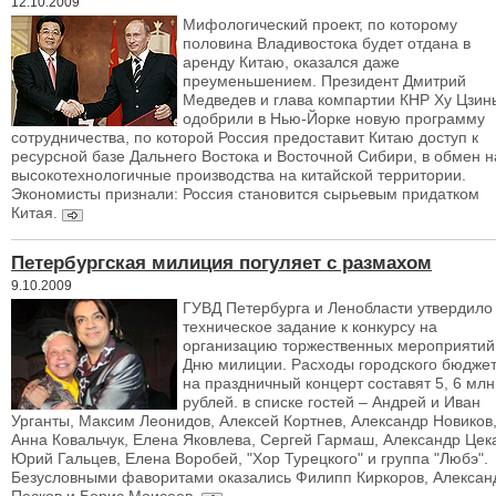
12.10.2009
Мифологический проект, по которому
половина Владивостока будет отдана в
аренду Китаю, оказался даже
преуменьшением. Президент Дмитрий
Медведев и глава компартии КНР Ху Цзин
одобрили в Нью-Йорке новую программу
сотрудничества, по которой Россия предоставит Китаю доступ к
ресурсной базе Дальнего Востока и Восточной Сибири, в обмен н
высокотехнологичные производства на китайской территории.
Экономисты признали: Россия становится сырьевым придатком
Китая.
Петербургская милиция погуляет с размахом
9.10.2009
ГУВД Петербурга и Ленобласти утвердило
техническое задание к конкурсу на
организацию торжественных мероприятий
Дню милиции. Расходы городского бюдже
на праздничный концерт составят 5, 6 млн
рублей. в списке гостей – Андрей и Иван
Урганты, Максим Леонидов, Алексей Кортнев, Александр Новиков
Анна Ковальчук, Елена Яковлева, Сергей Гармаш, Александр Цек
Юрий Гальцев, Елена Воробей, "Хор Турецкого" и группа "Любэ".
Безусловными фаворитами оказались Филипп Киркоров, Алексан