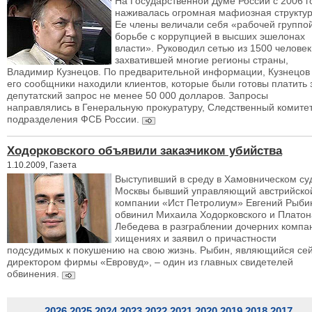
На Государственной Думе России с 2006 г
наживалась огромная мафиозная структур
Ее члены величали себя «рабочей группо
борьбе с коррупцией в высших эшелонах
власти». Руководил сетью из 1500 человек
захватившей многие регионы страны,
Владимир Кузнецов. По предварительной информации, Кузнецов
его сообщники находили клиентов, которые были готовы платить 
депутатский запрос не менее 50 000 долларов. Запросы
направлялись в Генеральную прокуратуру, Следственный комитет
подразделения ФСБ России.
Ходорковского объявили заказчиком убийства
1.10.2009, Газета
Выступивший в среду в Хамовническом су
Москвы бывший управляющий австрийско
компании «Ист Петролиум» Евгений Рыби
обвинил Михаила Ходорковского и Платон
Лебедева в разграблении дочерних компа
хищениях и заявил о причастности
подсудимых к покушению на свою жизнь. Рыбин, являющийся се
директором фирмы «Евровуд», – один из главных свидетелей
обвинения.
2026
2025
2024
2023
2022
2021
2020
2019
2018
2017