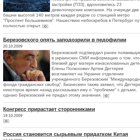
застройки (ПЗЗ), вдохновились 23
девелоперские компании. На очереди две
башни высотой 140 метров каждая рядом со станцией метро
"Проспект Большевиков". Нашествию небоскребов в Петербург пу
полностью открыт.
Березовского опять заподозрили в педофилии
20.10.2009
Березовский подтвердил ранее появившу
в украинских СМИ информацию о том, что
близкий друг матери изнасилованных дете
Елены Полюхович Артем Дегтярев
возглавляет на Украине отделение
учрежденного Березовским "Международн
фонда гражданских свобод". Бизнесмен также заявил, что Дегтяр
некоторое время назад рассказывал ему о "проблеме" с детьми,
однако Березовский не придал этому значения.
Конгресс прирастает сторонниками
19.10.2009
Россия становится сырьевым придатком Китая