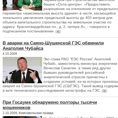
башни «Охта-центра». «Предоставить
разрешение на отклонение от предельног
параметра «максимальная высота здания» в части, касающейся
локального увеличения предельной высоты до 403 метров для
объекта капитального строительства на земельном участке по
адресу: Красногвардейская пл., д. 2, литера А», - говорится в
подписанном постановлении.
В аварии на Саяно-Шушенской ГЭС обвинили
Анатолия Чубайса
4.10.2009
Экс-глава РАО "ЕЭС России" Анатолий
Чубайс, заместитель министра энергетики
Вячеслав Синюгин, а также ряд других
бывших руководителей российской
энергетической отрасли причастны к
созданию условий, из-за которых произош
авария на Саяно-Шушенской ГЭС (СШГЭС). Такой вывод содерж
в акте технического расследования катастрофы на ГЭС.
При Госдуме обнаружено полторы тысячи
мошенников
2.10.2009, Комсомольская правда