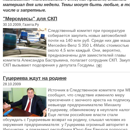
материал дня или недели. Темы могут быть любые, в т
числе и запретные.
"Мерседесы" для СКП
30.10.2009, Газета.Ру
Следственный комитет при прокуратуре
собирается закупить новых автомобилей
почти на 140 млн руб. Среди них две ма
Mercedes-Benz S 350 L 4Matic стоимостью
около 4,5 млн каждый. Они, вероятно,
предназначены для заместителей главы
комитета Александра Бастрыкина, полагает сотрудник СКП. Закуп
СКП вызывают подозрения у депутата Госдумы.
Гуцериева ждут на родине
28.10.2009
Источник в Следственном комитете при М
сообщил, что следствие изменило меру
пресечения с заочного ареста на подписку
невыезде предпринимателю Михаилу
Гуцериеву, обвиняемому в неуплате налог
Еще летом российские власти стали
обсуждать с Гуцериевым возврат на родину, слышал человек из
окружения предпринимателя: у Гуцериева огромный авторитет в
Ингушетии, и президент республики Юнус-Бек Евкуров попросил