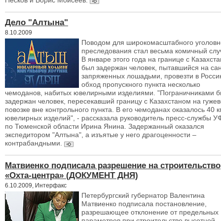
Песков и Борис Моисеев.
Дело "Алтына"
8.10.2009
Поводом для широкомасштабного уголовн
преследования стал весьма комичный слу
В январе этого года на границе с Казахст
был задержан человек, пытавшийся на сан
запряженных лошадьми, провезти в Росси
обход пропускного пункта несколько
чемоданов, набитых ювелирными изделиями. "Пограничниками 
задержан человек, пересекавший границу с Казахстаном на гуже
повозке вне контрольного пункта. В его чемоданах оказалось 40 к
ювелирных изделий", - рассказала руководитель пресс-службы 
по Тюменской области Ирина Янина. Задержанный оказался
экспедитором "Алтына", а изъятые у него драгоценности –
контрабандными.
Матвиенко подписала разрешение на строительство
«Охта-центра» (ДОКУМЕНТ ДНЯ)
6.10.2009, Интерфакс
Петербургский губернатор Валентина
Матвиенко подписала постановление,
разрешающее отклонение от предельных
параметров при строительстве высотной