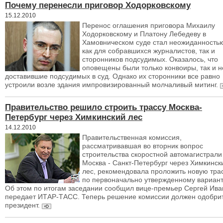
Почему перенесли приговор Ходорковскому
15.12.2010
Перенос оглашения приговора Михаилу
Ходорковскому и Платону Лебедеву в
Хамовническом суде стал неожиданность
как для собравшихся журналистов, так и
сторонников подсудимых. Оказалось, что
оповещены были только конвоиры, так и н
доставившие подсудимых в суд. Однако их сторонники все равно
устроили возле здания импровизированный молчаливый митинг.
Правительство решило строить трассу Москва-
Петербург через Химкинский лес
14.12.2010
Правительственная комиссия,
рассматривавшая во вторник вопрос
строительства скоростной автомагистрали
Москва - Санкт-Петербург через Химкинск
лес, рекомендовала проложить новую тра
по первоначально утвержденному вариант
Об этом по итогам заседании сообщил вице-премьер Сергей Ива
передает ИТАР-ТАСС. Теперь решение комиссии должен одобри
президент.