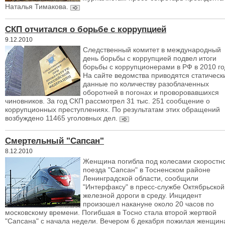
Наталья Тимакова.
СКП отчитался о борьбе с коррупцией
9.12.2010
Следственный комитет в международный
день борьбы с коррупцией подвел итоги
борьбы с коррупционерами в РФ в 2010 го
На сайте ведомства приводятся статическ
данные по количеству разоблаченных
оборотней в погонах и проворовавшихся
чиновников. За год СКП рассмотрел 31 тыс. 251 сообщение о
коррупционных преступлениях. По результатам этих обращений
возбуждено 11465 уголовных дел.
Смертельный "Сапсан"
8.12.2010
Женщина погибла под колесами скоростн
поезда "Сапсан" в Тосненском районе
Ленинградской области, сообщили
"Интерфаксу" в пресс-службе Октябрьской
железной дороги в среду. Инцидент
произошел накануне около 20 часов по
московскому времени. Погибшая в Тосно стала второй жертвой
"Сапсана" с начала недели. Вечером 6 декабря пожилая женщин