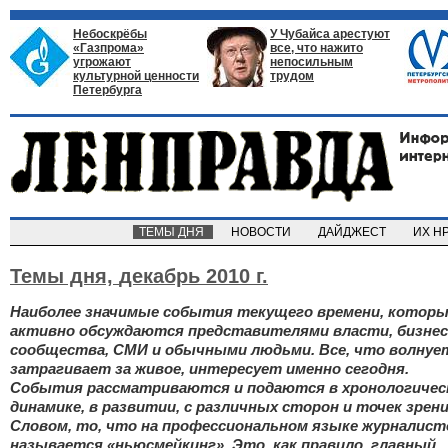
Небоскрёбы
У Чубайса арестуют
«Газпрома»
все, что нажито
угрожают
непосильным
культурной ценности
трудом
Петербурга
ТЕМЫ ДНЯ
НОВОСТИ
ДАЙДЖЕСТ
ИХ Н
Темы дня,
декабрь 2010 г.
Наиболее значимые события текущего времени, котор
активно обсуждаются представителями власти, бизнес
сообщества, СМИ и обычными людьми. Все, что волнуе
затрагивает за живое, интересует именно сегодня.
События рассматриваются и подаются в хронологичес
динамике, в развитии, с различных сторон и точек зрени
Словом, то, что на профессиональном языке журналист
называется «ньюсмейкинг». Это, как правило, главный