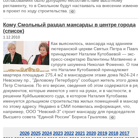
согласованиях было допущено несоответствие высотному
регламенту, то в Смольном будут настаивать на внесении измен
в проект по ходу строительства.
Кому Смольный раздал мансарды в центре города
(список)
1.12.2010
Как выяснилось, мансарда над зданием
лютеранской церкви Святых Петра и Павл
принадлежит Наталии Кутобаевой — экс-
пресс-секретарю Валентины Матвиенко и
супруге шоумена Николая Фоменко. О том
что Наталии Кутобаевой принадлежит
квартира площадью 275,4 м2 в мансардном этаже дома №24-24 
Невскому пр., "Деловому Петербургу" сообщил житель этого дома
Петр Степанов. По его версии, сведения об этом содержатся в р
документов, которые имеются у него на руках, и в частности, в
решении Куйбышевского суда, в котором Наталия Кутобаева
именуется дольщиком строительства жилых помещений в манса
по этому адресу. Недавно в СМИ появилась информация, что,
например, ООО "Невский-3" строит мансарду для председателя
Высшего совета "Единой России" Бориса Грызлова.
2026
2025
2024
2023
2022
2021
2020
2019
2018
2017