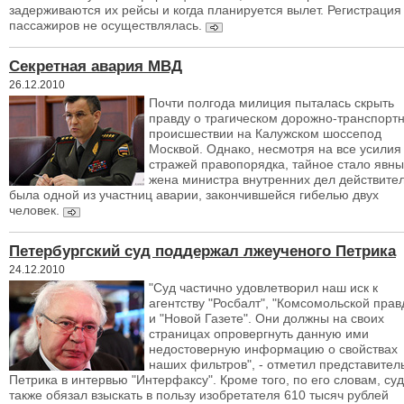
задерживаются их рейсы и когда планируется вылет. Регистрация
пассажиров не осуществлялась.
Секретная авария МВД
26.12.2010
Почти полгода милиция пыталась скрыть
правду о трагическом дорожно-транспорт
происшествии на Калужском шоссепод
Москвой. Однако, несмотря на все усилия
стражей правопорядка, тайное стало явны
жена министра внутренних дел действите
была одной из участниц аварии, закончившейся гибелью двух
человек.
Петербургский суд поддержал лжеученого Петрика
24.12.2010
"Суд частично удовлетворил наш иск к
агентству "Росбалт", "Комсомольской прав
и "Новой Газете". Они должны на своих
страницах опровергнуть данную ими
недостоверную информацию о свойствах
наших фильтров", - отметил представител
Петрика в интервью "Интерфаксу". Кроме того, по его словам, суд
также обязал взыскать в пользу изобретателя 610 тысяч рублей