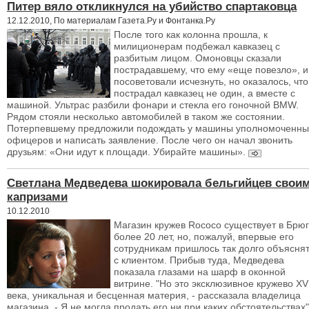
Питер вяло откликнулся на убийство спартаковца
12.12.2010, По материалам Газета.Ру и Фонтанка.Ру
После того как колонна прошла, к
милиционерам подбежал кавказец с
разбитым лицом. Омоновцы сказали
пострадавшему, что ему «еще повезло», и
посоветовали исчезнуть, но оказалось, что
пострадал кавказец не один, а вместе с
машиной. Ультрас разбили фонари и стекла его гоночной BMW.
Рядом стояли несколько автомобилей в таком же состоянии.
Потерпевшему предложили подождать у машины уполномоченны
офицеров и написать заявление. После чего он начал звонить
друзьям: «Они идут к площади. Убирайте машины».
Светлана Медведева шокировала бельгийцев свои
капризами
10.12.2010
Магазин кружев Rococo существует в Брюг
более 20 лет, но, пожалуй, впервые его
сотрудникам пришлось так долго объясня
с клиентом. Прибыв туда, Медведева
показала глазами на шарф в оконной
витрине. "Но это эксклюзивное кружево XVI
века, уникальная и бесценная материя, - рассказала владелица
магазина. - Я не могла продать его ни при каких обстоятельствах"