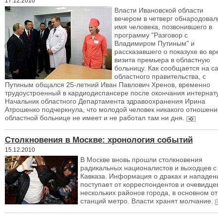
17.12.2010
Власти Ивановской области
вечером в четверг обнародовал
имя человека, позвонившего в
программу "Разговор с
Владимиром Путиным" и
рассказавшего о показухе во в
визита премьера в областную
больницу. Как сообщается на с
областного правительства, с
Путиным общался 25-летний Иван Павлович Хренов, временно
трудоустроенный в кардиодиспансере после окончания интернат
Начальник областного Департамента здравоохранения Ирина
Атрошенко подчеркнула, что молодой человек никакого отношени
областной больнице не имеет и не работал там ни дня.
Столкновения в Москве: хронология событий
15.12.2010
В Москве вновь прошли столкновения
радикальных националистов и выходцев с
Кавказа. Информация о драках и нападен
поступает от корреспондентов и очевидце
нескольких районов города, в основном от
станций метро. Власти хранят молчание.