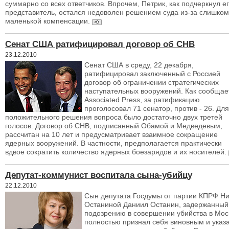
суммарно со всех ответчиков. Впрочем, Петрик, как подчеркнул е
представитель, остался недоволен решением суда из-за слишком
маленькой компенсации.
Сенат США ратифицировал договор об СНВ
23.12.2010
Сенат США в среду, 22 декабря,
ратифицировал заключенный с Россией
договор об ограничении стратегических
наступательных вооружений. Как сообщае
Associated Press, за ратификацию
проголосовал 71 сенатор, против - 26. Для
положительного решения вопроса было достаточно двух третей
голосов. Договор об СНВ, подписанный Обамой и Медведевым,
рассчитан на 10 лет и предусматривает взаимное сокращение
ядерных вооружений. В частности, предполагается практически
вдвое сократить количество ядерных боезарядов и их носителей.
Депутат-коммунист воспитала сына-убийцу
22.12.2010
Сын депутата Госдумы от партии КПРФ Н
Останиной Даниил Останин, задержанный
подозрению в совершении убийства в Мос
полностью признал себя виновным и указа