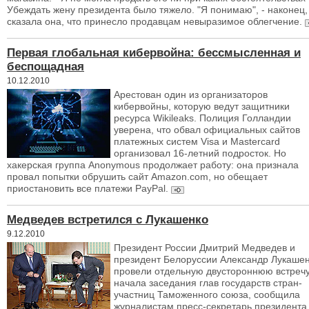
Убеждать жену президента было тяжело. "Я понимаю", - наконец,
сказала она, что принесло продавцам невыразимое облегчение.
Первая глобальная кибервойна: бессмысленная и
беспощадная
10.12.2010
Арестован один из организаторов
кибервойны, которую ведут защитники
ресурса Wikileaks. Полиция Голландии
уверена, что обвал официальных сайтов
платежных систем Visa и Mastercard
организовал 16-летний подросток. Но
хакерская группа Anonymous продолжает работу: она признала
провал попытки обрушить сайт Amazon.com, но обещает
приостановить все платежи PayPal.
Медведев встретился с Лукашенко
9.12.2010
Президент России Дмитрий Медведев и
президент Белоруссии Александр Лукаше
провели отдельную двустороннюю встречу
начала заседания глав государств стран-
участниц Таможенного союза, сообщила
журналистам пресс-секретарь президента