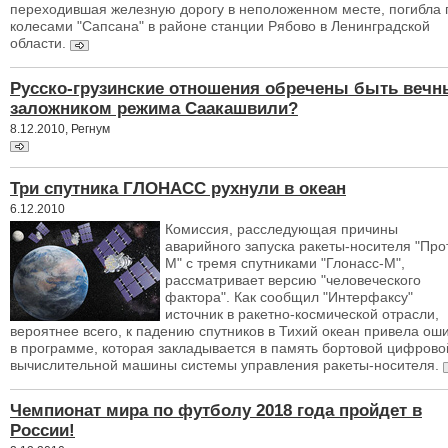
переходившая железную дорогу в неположенном месте, погибла 
колесами "Сапсана" в районе станции Рябово в Ленинградской
области.
Русско-грузинские отношения обречены быть веч
заложником режима Саакашвили?
8.12.2010, Регнум
Три спутника ГЛОНАСС рухнули в океан
6.12.2010
Комиссия, расследующая причины
аварийного запуска ракеты-носителя "Про
М" с тремя спутниками "Глонасс-М",
рассматривает версию "человеческого
фактора". Как сообщил "Интерфаксу"
источник в ракетно-космической отрасли,
вероятнее всего, к падению спутников в Тихий океан привела ош
в программе, которая закладывается в память бортовой цифрово
вычислительной машины системы управления ракеты-носителя.
Чемпионат мира по футболу 2018 года пройдет в
России!