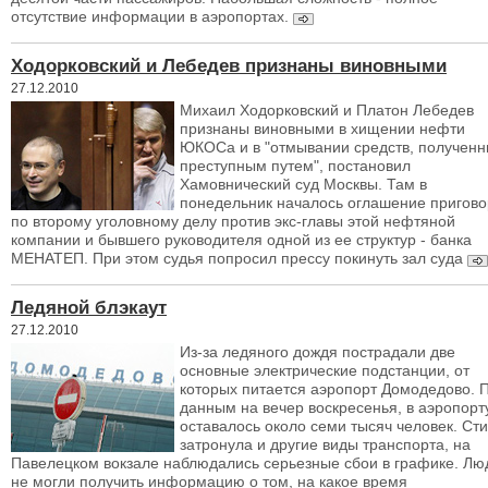
отсутствие информации в аэропортах.
Ходорковский и Лебедев признаны виновными
27.12.2010
Михаил Ходорковский и Платон Лебедев
признаны виновными в хищении нефти
ЮКОСа и в "отмывании средств, получен
преступным путем", постановил
Хамовнический суд Москвы. Там в
понедельник началось оглашение пригов
по второму уголовному делу против экс-главы этой нефтяной
компании и бывшего руководителя одной из ее структур - банка
МЕНАТЕП. При этом судья попросил прессу покинуть зал суда
Ледяной блэкаут
27.12.2010
Из-за ледяного дождя пострадали две
основные электрические подстанции, от
которых питается аэропорт Домодедово. 
данным на вечер воскресенья, в аэропорт
оставалось около семи тысяч человек. Ст
затронула и другие виды транспорта, на
Павелецком вокзале наблюдались серьезные сбои в графике. Лю
не могли получить информацию о том, на какое время