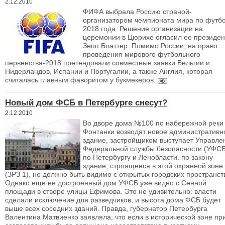
2.12.2010
ФИФА выбрала Россию страной-
организатором чемпионата мира по футб
2018 года. Решение организации на
церемонии в Цюрихе огласил ее президен
Зепп Блаттер. Помимо России, на право
проведения мирового футбольного
первенства-2018 претендовали совместные заявки Бельгии и
Нидерландов, Испании и Португалии, а также Англия, которая
считалась главным фаворитом у букмекеров.
Новый дом ФСБ в Петербурге снесут?
2.12.2010
Во дворе дома №100 по набережной реки
Фонтанки возводят новое административн
здание, застройщиком выступает Управле
Федеральной службы безопасности (УФСБ
по Петербургу и Ленобласти. по закону
здание, строящееся в этой охранной зоне
(ЗРЗ 1), не должно быть видимо с открытых городских пространст
Однако еще не достроенный дом УФСБ уже видно с Сенной
площади в створе улицы Ефимова. Это не удивительно: власти
сделали исключение для разведчиков, и высота дома ФСБ будет
выше всех соседних зданий. Правда, губернатор Петербурга
Валентина Матвиенко заявляла, что если в исторической зоне пр