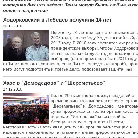
материал дня или недели. Темы могут быть любые, в т
числе и запретные.
Ходорковский и Лебедев получили 14 лет
30.12.2010
Поскольку 14-летний срок отсчитывается с
2003 года, на свободу Ходорковский выйде
2017 году. В 2018 году состоятся очередн
президентские выборы. Чтобы Ходорковск
не вышел на свободу за год до президентс
выборов, (а это произошло бы в 2011 году
отбытии первого приговора, если бы не последовал второй), прот
него могут подготовить и третье дело, подозревает защита.
Хаос в "Домодедово" и "Шереметьево"
27.12.2010
Более 20 тысяч человек ждут сведений о
времени вылета самолетов из аэропортов
"Шереметьево" и "Домодедово", где вторы
сутки продолжается транспортный хаос. К
передает "Интерфакс" со ссылкой на
Ассоциацию туроператоров России,
некоторая часть из этих двадцати тысяч прошла регистрацию и
находится в накопителях, а питание и питье предоставляются ли
десятой части пассажиров. Набольшая сложность - полное