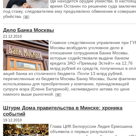
где находится орудие убийства. В настоя
время Останин по решению суда заключе
под стажу, следователем ему предъявлено обвинение в соверше
убийства.
Дело Банка Москвы
21.12.2010
Главное следственное управление при Г
Москвы возбудило уголовное дело в
отношении сотрудников Банка Москвы,
которые содействовали выдаче банком
кредита ЗАО «Премьер Эстейт» на 12,76
млрд рублей из средств, полученных в опл
акций банка из столичного бюджета. Почти 13 млрд рублей,
перечисленные из бюджета Москвы Банку Москвы, были фактиче
использованы для приобретения у компании, принадлежащей
супруге мэра (Елене Батуриной), неликвидного актива по цене
намного выше рыночной.
Штурм Дома правительства в Минске: хроника
событий
19.12.2010
Глава ЦИК Белоруссии Лидия Ермошина
объявила о первых результатах