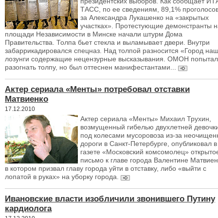
президентских выборов. Как сообщает ИТ
ТАСС, по ее сведениям, 89,1% проголосо
за Александра Лукашенко на «закрытых
участках». Протестующие демонстранты н
площади Независимости в Минске начали штурм Дома
Правительства. Толпа бьет стекла и выламывает двери. Внутри
забаррикадировался спецназ. Над толпой разносится «Город наш
лозунги содержащие нецензурные высказывания. ОМОН попытал
разогнать толпу, но был оттеснен манифестантами...
Актер сериала «Менты» потребовал отставки
Матвиенко
17.12.2010
Актер сериала «Менты» Михаил Трухин,
возмущенный гибелью двухлетней девочк
под колесами мусоровоза из-за неочищен
дороги в Санкт-Петербурге, опубликовал в
газете «Московский комсомолец» открыто
письмо к главе города Валентине Матвиен
в котором призвал главу города уйти в отставку, либо «выйти с
лопатой в руках» на уборку города.
Ивановские власти изобличили звонившего Путину
кардиолога