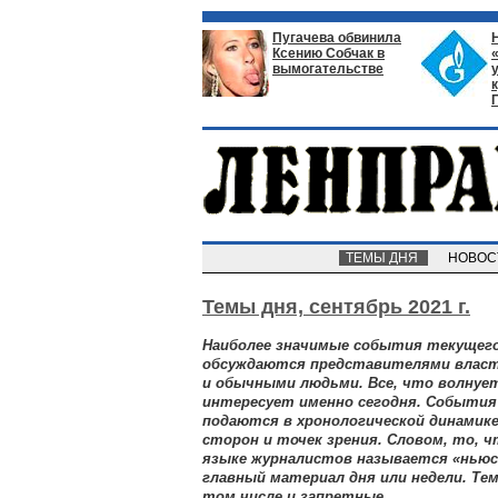
Пугачева обвинила
Ксению Собчак в
вымогательстве
ТЕМЫ ДНЯ
НОВО
Темы дня,
сентябрь 2021 г.
Наиболее значимые события текущего
обсуждаются представителями власт
и обычными людьми. Все, что волнует
интересует именно сегодня. Событи
подаются в хронологической динамике
сторон и точек зрения. Словом, то, 
языке журналистов называется «ньюсм
главный материал дня или недели. Т
том числе и запретные.