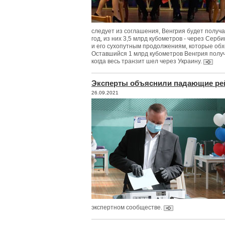
следует из соглашения, Венгрия будет получат
год, из них 3,5 млрд кубометров - через Серб
и его сухопутным продолжениям, которые об
Оставшийся 1 млрд кубометров Венгрия получи
когда весь транзит шел через Украину.
Эксперты объяснили падающие рей
26.09.2021
экспертном сообществе.