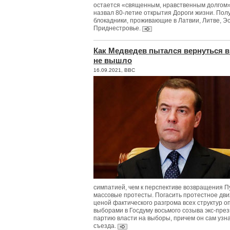
остается «священным, нравственным долгом»
назвал 80-летие открытия Дороги жизни. Полу
блокадники, проживающие в Латвии, Литве, Э
Приднестровье.
Как Медведев пытался вернуться в 
не вышло
16.09.2021, BBC
симпатией, чем к перспективе возвращения П
массовые протесты. Погасить протестное дви
ценой фактического разгрома всех структур о
выборами в Госдуму восьмого созыва экс-пре
партию власти на выборы, причем он сам узн
съезда.