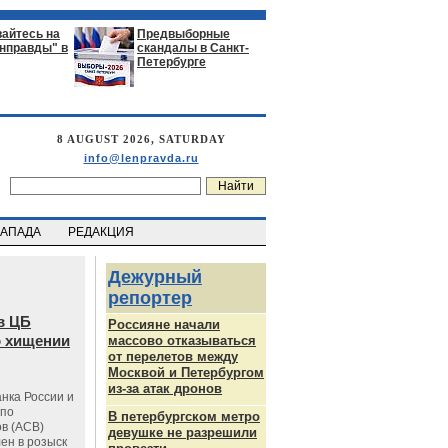
айтесь на
Предвыборные
енправды" в
скандалы в Санкт-
Петербурге
8 AUGUST 2026, SATURDAY
info@lenpravda.ru
ЗАПАДА
РЕДАКЦИЯ
Дежурный
репортер
в ЦБ
Россияне начали
о хищении
массово отказываться
от перелетов между
Москвой и Петербургом
из-за атак дронов
нка России и
 по
В петербургском метро
в (АСВ)
девушке не разрешили
ен в розыск