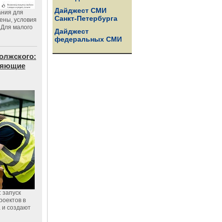
Дайджест СМИ
ания для
Санкт-Петербурга
цены, условия
 Для малого
Дайджест
федеральных СМИ
олжского:
еняющие
 запуск
роектов в
а и создают