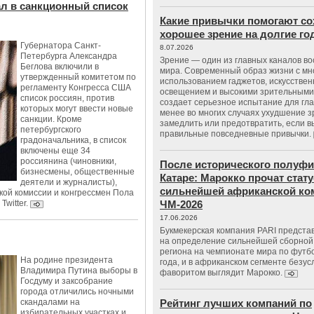
ал в санкционный список
Какие привычки помогают со
хорошее зрение на долгие г
Губернатора Санкт-
8.07.2026
Петербурга Александра
Зрение — один из главных каналов в
Беглова включили в
мира. Современный образ жизни с м
утвержденный комитетом по
использованием гаджетов, искусстве
регламенту Конгресса США
освещением и высокими зрительными
список россиян, против
создает серьезное испытание для гла
которых могут ввести новые
менее во многих случаях ухудшение 
санкции. Кроме
замедлить или предотвратить, если 
петербургского
правильные повседневные привычки.
градоначальника, в список
включены еще 34
россиянина (чиновники,
После исторического полуфи
бизнесмены, общественные
Катаре: Марокко прочат стату
деятели и журналисты),
сильнейшей африканской ко
кой комиссии и конгрессмен Пола
witter.
ЧМ-2026
17.06.2026
Букмекерская компания PARI предста
на определение сильнейшей сборной
региона на чемпионате мира по футб
На родине президента
года, и в африканском сегменте безу
Владимира Путина выборы в
фаворитом выглядит Марокко.
Госдуму и заксобрание
города отличились ночными
скандалами на
Рейтинг лучших компаний по
избирательных участках и