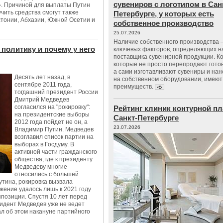
сувениров с логотипом в Сан
. Причиной для выплаты Путин
чить средства смогут также
Петербурге, у которых есть
стонии, Абхазии, Южной Осетии и
собственное производство
25.07.2026
Наличие собственного производства –
политику и почему у него
ключевых факторов, определяющих н
поставщика сувенирной продукции. К
которые не просто перепродают гото
а сами изготавливают сувениры и нан
Десять лет назад, в
на собственном оборудовании, имеют
сентябре 2011 года,
преимуществ.
тогдашний президент России
Дмитрий Медведев
согласился на "рокировку":
Рейтинг клиник контурной пл
на президентские выборы
Санкт-Петербурге
2012 года пойдет не он, а
23.07.2026
Владимир Путин. Медведев
возглавил список партии на
выборах в Госдуму. В
активной части гражданского
общества, где к президенту
Медведеву многие
относились с большей
утина, рокировка вызвала
жение удалось лишь к 2021 году
ппозиции. Спустя 10 лет перед
зидент Медведев уже не ведет
ал об этом накануне партийного