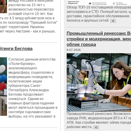
между Россией и Венгрией
рассчитан на 15 лет с
Обзор ТОП-10 поставщиков оборудов
возможностью пересмотра
автосервиса и СТО. Полный каталог, 
условий спустя 10 лет. Как
доставки, гарантийное обслуживание.
ь по 4,5 млрд кубометров газа в
бизнеса и крупных сетей.
ию по газопроводу "Турецкий поток"
ходят территорию Украины.
т через Австрию - как и раньше,
Промышленный ренессанс В
стройки и модернизация, м
облик города
тинги Беглова
8.07.2026
Согласно данным агентства
«ПолитБрокер»,
анализирующего
медиасферу, социологию и
информацию госведомств,
политические акции
губернатора Санкт-
Петербурга Александра
Беглова продолжают
снижаться. Одним из
главных факторов падения
могут являться прошедшие в
сентябре парламентские
Промышленный ренессанс Волжского:
выборы, на что указывают в
завода РНК, модернизация ВТЗ и 47 п
АПК. Как стройки меняют облик город
рабочие места.