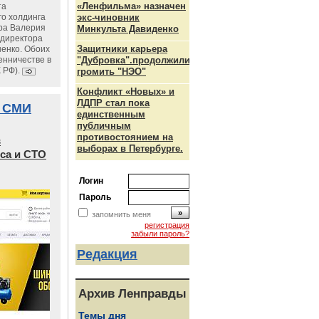
«Ленфильма» назначен
та
го холдинга
экс-чиновник
ра Валерия
Минкульта Давиденко
ндиректора
Защитники карьера
енко. Обоих
енничестве в
"Дубровка".продолжили
К РФ).
громить "НЭО"
Конфликт «Новых» и
ЛДПР стал пока
 СМИ
единственным
публичным
противостоянием на
в
выборах в Петербурге.
са и СТО
Логин
Пароль
запомнить меня
регистрация
забыли пароль?
Редакция
Архив Ленправды
Темы дня