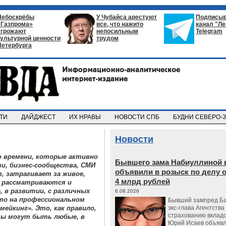
Небоскрёбы
У Чубайса арестуют
Подписыв
«Газпрома»
все, что нажито
канал "Л
угрожают
непосильным
Telegram
культурной ценности
трудом
Петербурга
СТИ
ДАЙДЖЕСТ
ИХ НРАВЫ
НОВОСТИ СПБ
БУДНИ СЕВЕРО-
Новости
 времени, которые активно
Бывшего зама Набиуллиной 
и, бизнес-сообщества, СМИ
объявили в розыск по делу 
, затрагивает за живое,
4 млрд рублей
я рассматриваются и
, в развитии, с различных
6.08.2026
что на профессиональном
Бывший зампред Ба
ейкинг». Это, как правило,
экс-глава Агентства
страхованию вкладо
емы могут быть любые, в
Юрий Исаев объявл