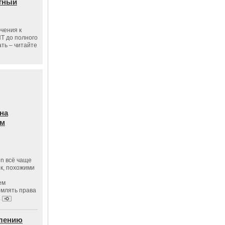
тный
чения к
ПТ до полного
ать – читайте
на
ам
on всё чаще
к, похожими
ем
рмлять права
.
влению