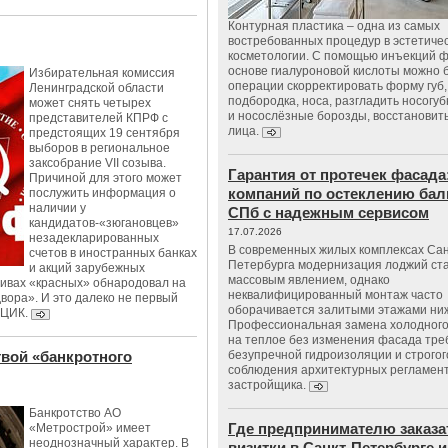
Контурная пластика – одна из самых
востребованных процедур в эстетиче
косметологии. С помощью инъекций 
основе гиалуроновой кислоты можно 
Избирательная комиссия
операции скорректировать форму губ, 
Ленинградской области
подбородка, носа, разгладить носогу
может снять четырех
и носослёзные борозды, восстановить
представителей КПРФ с
лица.
предстоящих 19 сентября
выборов в региональное
заксобрание VII созыва.
Гарантия от протечек фасада
Причиной для этого может
компаний по остеклению бал
послужить информация о
наличии у
СПб с надежным сервисом
кандидатов-«зюгановцев»
17.07.2026
незадекларированных
В современных жилых комплексах Сан
счетов в иностранных банках
Петербурга модернизация лоджий ст
и акций зарубежных
массовым явлением, однако
тивах «красных» обнародовал на
неквалифицированный монтаж часто
вора». И это далеко не первый
оборачивается залитыми этажами ни
 ЦИК.
Профессиональная замена холодного
на теплое без изменения фасада тре
твой «банкротного
безупречной гидроизоляции и строгог
соблюдения архитектурных регламен
застройщика.
Банкротство АО
Где предпринимателю заказа
«Метрострой» имеет
неоднозначный характер. В
визитки в Санкт-Петербурге и