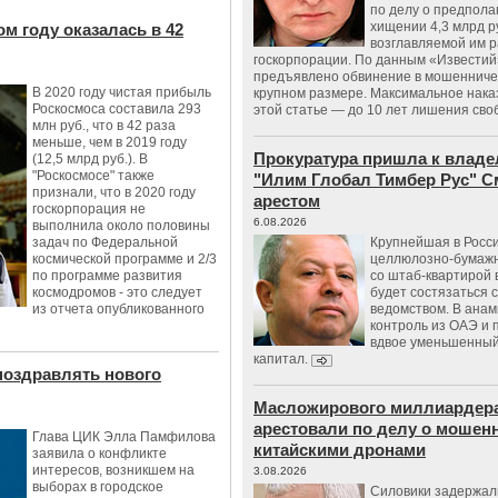
по делу о предпол
хищении 4,3 млрд р
м году оказалась в 42
возглавляемой им 
госкорпорации. По данным «Известий
предъявлено обвинение в мошенничес
В 2020 году чистая прибыль
крупном размере. Максимальное нака
Роскосмоса составила 293
этой статье — до 10 лет лишения сво
млн руб., что в 42 раза
меньше, чем в 2019 году
Прокуратура пришла к владе
(12,5 млрд руб.). В
"Роскосмосе" также
"Илим Глобал Тимбер Рус" С
признали, что в 2020 году
арестом
госкорпорация не
6.08.2026
выполнила около половины
задач по Федеральной
Крупнейшая в Росс
космической программе и 2/3
целлюлозно-бумаж
по программе развития
со штаб-квартирой 
космодромов - это следует
будет состязаться 
из отчета опубликованного
ведомством. В анам
контроль из ОАЭ и
вдвое уменьшенный
капитал.
поздравлять нового
Масложирового миллиардера
арестовали по делу о мошенн
Глава ЦИК Элла Памфилова
китайскими дронами
заявила о конфликте
интересов, возникшем на
3.08.2026
выборах в городское
Силовики задержал