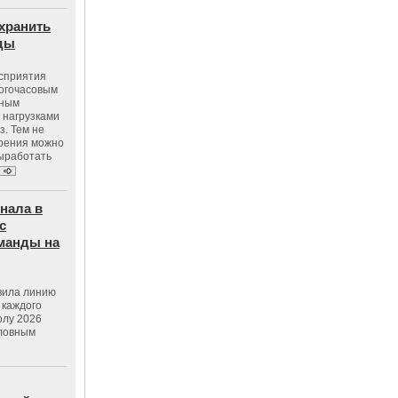
хранить
оды
осприятия
ногочасовым
нным
 нагрузками
з. Тем не
зрения можно
выработать
нала в
с
манды на
вила линию
 каждого
олу 2026
словным