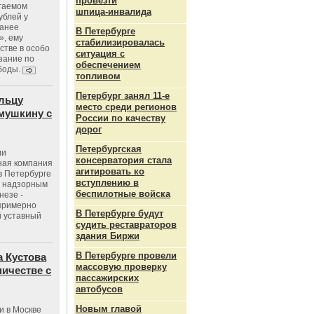
провезти
агаемом
шпица‑инвалида
ублей у
ранее
В Петербурге
», ему
стабилизировалась
тве в особо
ситуация с
зание по
обеспечением
боды.
топливом
Петербург занял 11-е
льцу
место среди регионов
мушкину с
России по качеству
дорог
Петербургская
ии
консерватория стала
ная компания
агитировать ко
в Петербурге
вступлению в
с надзорным
беспилотные войска
незе -
 примерно
В Петербурге будут
 уставный
судить реставраторов
здания Биржи
В Петербурге провели
 Кустова
массовую проверку
ичестве с
пассажирских
автобусов
Новым главой
и в Москве