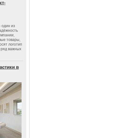
кт-
 один из
адёжность
омпании,
вые товары,
осят логотип
 ряд важных
астики в