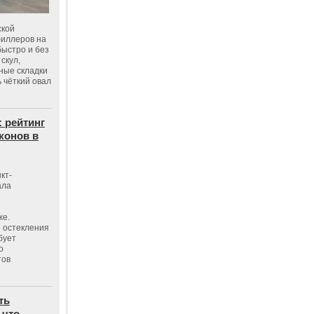
ской
филлеров на
быстро и без
скул,
бные складки
 чёткий овал
: рейтинг
конов в
кт-
ала
же.
 остекления
бует
о
тов
ть
 что