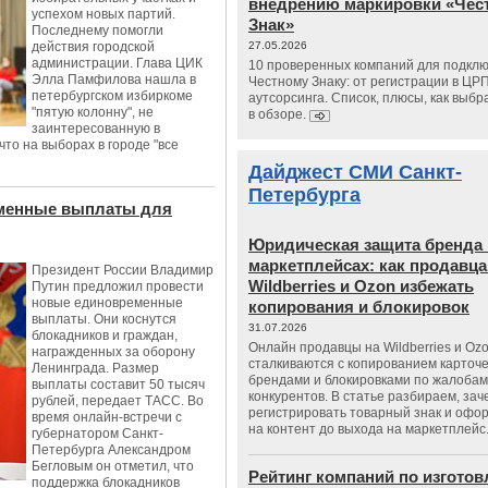
внедрению маркировки «Чес
успехом новых партий.
Знак»
Последнему помогли
действия городской
27.05.2026
администрации. Глава ЦИК
10 проверенных компаний для подклю
Элла Памфилова нашла в
Честному Знаку: от регистрации в ЦР
петербургском избиркоме
аутсорсинга. Список, плюсы, как выбр
"пятую колонну", не
в обзоре.
заинтересованную в
что на выборах в городе "все
Дайджест СМИ Санкт-
Петербурга
менные выплаты для
Юридическая защита бренда 
маркетплейсах: как продавц
Президент России Владимир
Wildberries и Ozon избежать
Путин предложил провести
новые единовременные
копирования и блокировок
выплаты. Они коснутся
31.07.2026
блокадников и граждан,
Онлайн продавцы на Wildberries и Oz
награжденных за оборону
сталкиваются с копированием карточе
Ленинграда. Размер
брендами и блокировками по жалобам
выплаты составит 50 тысяч
конкурентов. В статье разбираем, зач
рублей, передает ТАСС. Во
регистрировать товарный знак и офо
время онлайн-встречи с
на контент до выхода на маркетплейс
губернатором Санкт-
Петербурга Александром
Бегловым он отметил, что
Рейтинг компаний по изгото
поддержка блокадников