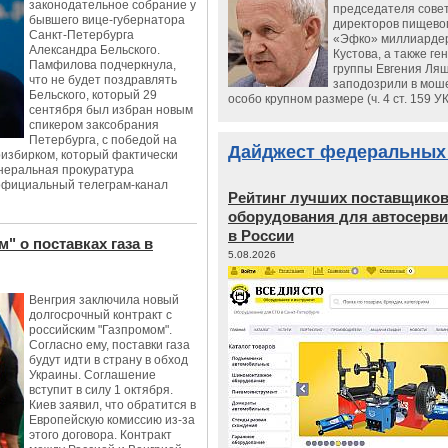
законодательное собрание у
председателя сове
бывшего вице-губернатора
директоров пищево
Санкт-Петербурга
«Эфко» миллиарде
Александра Бельского.
Кустова, а также ге
Памфилова подчеркнула,
группы Евгения Ляш
что не будет поздравлять
заподозрили в мош
Бельского, который 29
особо крупном размере (ч. 4 ст. 159 У
сентября был избран новым
спикером заксобрания
Петербурга, с победой на
Дайджест федеральных
ризбирком, который фактически
енеральная прокуратура
официальный телеграм-канал
Рейтинг лучших поставщико
оборудования для автосерви
в России
" о поставках газа в
5.08.2026
Венгрия заключила новый
долгосрочный контракт с
российским "Газпромом".
Согласно ему, поставки газа
будут идти в страну в обход
Украины. Соглашение
вступит в силу 1 октября.
Киев заявил, что обратится в
Европейскую комиссию из-за
этого договора. Контракт