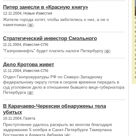
Питер занесли в «Красную книгу»
12.11.2004, Новые Известия
Жители города хотят, чтобы заботились о них, а не о
памятниках
Стратегический инвестор Смольного
11.11.2004, Известия-СПб
"Газпромнефть" будет платить налоги Петербургу
Дело Кротова живет
11.11.2004, Известия-СПб
Отдел Генпрокуратуры РФ по Северо-Западному
федеральному округу готов в скором времени передать в
суд уголовное дело в отношении бывшего вице-губернатора
Петербурга
В Карачаево-Черкесии обнаружены тела
убитых
10.11.2004, Газета
Преступление удалось раскрыть во многом благодаря
задержанию 5 ноября в Санкт-Петербурге Тамерлана
Бостанова и Азамата Акбаева