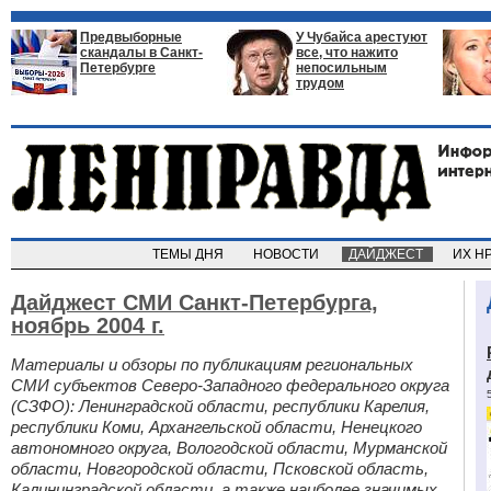
Предвыборные
У Чубайса арестуют
скандалы в Санкт-
все, что нажито
Петербурге
непосильным
трудом
ТЕМЫ ДНЯ
НОВОСТИ
ДАЙДЖЕСТ
ИХ Н
Дайджест СМИ Санкт-Петербурга,
ноябрь 2004 г.
Материалы и обзоры по публикациям региональных
СМИ субъектов Северо-Западного федерального округа
(СЗФО): Ленинградской области, республики Карелия,
республики Коми, Архангельской области, Ненецкого
автономного округа, Вологодской области, Мурманской
области, Новгородской области, Псковской область,
Калининградской области, а также наиболее значимых