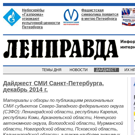
Небоскрёбы
Фашистская
«Газпрома»
символика появится
угрожают
в метро Петербурга
культурной ценности
Петербурга
ТЕМЫ ДНЯ
НОВОСТИ
ДАЙДЖЕСТ
ИХ Н
Дайджест СМИ Санкт-Петербурга,
декабрь 2014 г.
Материалы и обзоры по публикациям региональных
СМИ субъектов Северо-Западного федерального округа
(СЗФО): Ленинградской области, республики Карелия,
республики Коми, Архангельской области, Ненецкого
автономного округа, Вологодской области, Мурманской
области, Новгородской области, Псковской область,
Калининградской области, а также наиболее значимых