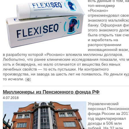
есть данные о том, к
топ-менеджер
«Роснано»
отрекомендовал свое
знакомого мальтийск
банку. Офшорная ф
этого знакомого дол
была открыть там сче
и заработать на
распространении
инновационной мази,
в разработку которой «Роснано» вложила миллионы долларов.
Любопытно, что ранее клинические исследования показали, что 
хоть и безвредна, но мало отличается от вещества без явных
лечебных свойств — ​то есть пустышки. Ни контрактного
производства, ни завода за шесть лет не появилось. Но деньги ку
то исчезли.
Миллионеры из Пенсионного фонда РФ
4.07.2018
Управленческий
персонал Пенсионно
фонда России за 201
год задекларировал
доходы в 506 млн
рублей. На 32 млн.