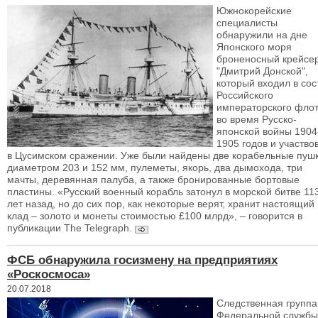
Южнокорейские
специалисты
обнаружили на дне
Японского моря
броненосный крейсе
"Дмитрий Донской",
который входил в сос
Российского
императорского фло
во время Русско-
японской войны 1904
1905 годов и участво
в Цусимском сражении. Уже были найдены две корабельные пуш
диаметром 203 и 152 мм, пулеметы, якорь, два дымохода, три
мачты, деревянная палуба, а также бронированные бортовые
пластины. «Русский военный корабль затонул в морской битве 11
лет назад, но до сих пор, как некоторые верят, хранит настоящий
клад – золото и монеты стоимостью £100 млрд», – говорится в
публикации The Telegraph.
ФСБ обнаружила госизмену на предприятиях
«Роскосмоса»
20.07.2018
Следственная группа
Федеральной службы