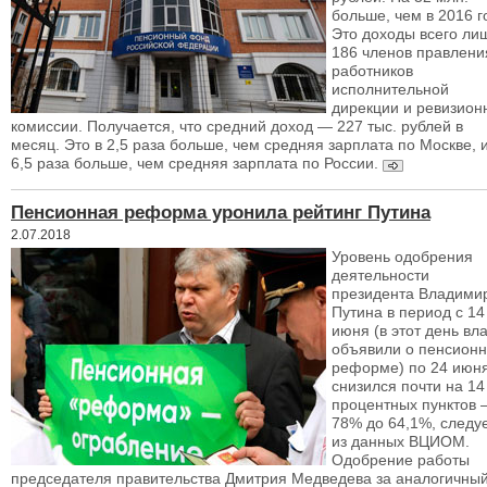
больше, чем в 2016 г
Это доходы всего ли
186 членов правлени
работников
исполнительной
дирекции и ревизион
комиссии. Получается, что средний доход — 227 тыс. рублей в
месяц. Это в 2,5 раза больше, чем средняя зарплата по Москве, и
6,5 раза больше, чем средняя зарплата по России.
Пенсионная реформа уронила рейтинг Путина
2.07.2018
Уровень одобрения
деятельности
президента Владими
Путина в период с 14
июня (в этот день вл
объявили о пенсион
реформе) по 24 июн
снизился почти на 14
процентных пунктов 
78% до 64,1%, следу
из данных ВЦИОМ.
Одобрение работы
председателя правительства Дмитрия Медведева за аналогичны