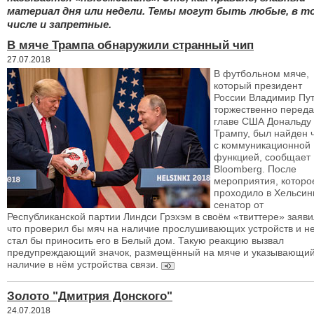
материал дня или недели. Темы могут быть любые, в т
числе и запретные.
В мяче Трампа обнаружили странный чип
27.07.2018
В футбольном мяче,
который президент
России Владимир Пу
торжественно перед
главе США Дональду
Трампу, был найден 
с коммуникационной
функцией, сообщает
Bloomberg. После
мероприятия, которо
проходило в Хельсин
сенатор от
Республиканской партии Линдси Грэхэм в своём «твиттере» заяви
что проверил бы мяч на наличие прослушивающих устройств и н
стал бы приносить его в Белый дом. Такую реакцию вызвал
предупреждающий значок, размещённый на мяче и указывающий
наличие в нём устройства связи.
Золото "Дмитрия Донского"
24.07.2018