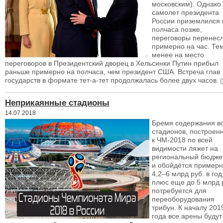
московским). Однако
самолет президента
России приземлился 
полчаса позже,
переговоры перенес
примерно на час. Те
менее на место
переговоров в Президентский дворец в Хельсинки Путин прибыл
раньше примерно на полчаса, чем президент США. Встреча глав
государств в формате тет-а-тет продолжалась более двух часов.
Неприкаянные стадионы
14.07.2018
Бремя содержания в
стадионов, построен
к ЧМ-2018 по всей
видимости ляжет на
региональный бюдже
и обойдётся примерн
4,2–6 млрд руб. в год
плюс еще до 5 млрд 
потребуется для
переоборудования
трибун. К началу 201
года все арены будут