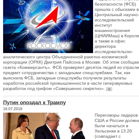
безопасности (ФСБ)
пришла с обысками в
Центральный научно
исследовательский
институт
машиностроения
(ЦНИИМаш) в Короле
а также в офис
директора
исследовательско-
аналитического центра Объединенной ракетно-космической
корпорации (ОРКК) Дмитрия Пайсона в Москве. Об этом сообщае
газета «Коммерсантъ». ФСБ проверяет десяток людей из отрасли
предмет сотрудничества с западными спецслужбами. Так, как
выяснила ФСБ, западные спецслужбы получили результаты
наработок российской промышленности в части гиперзвуковых
разработок под грифом «Совершенно секретно».
Путин опоздал к Трампу
16.07.2018
Переговоры лидеров
США и России должн
были начаться в
Хельсинки в 13:20
(совпадает с