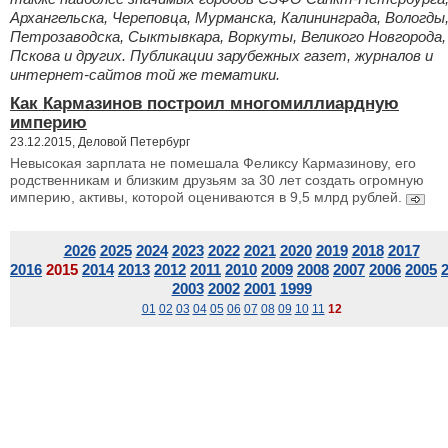
Архангельска, Череповца, Мурманска, Калининграда, Вологды
Петрозаводска, Сыктывкара, Воркуты, Великого Новгорода,
Пскова и других. Публикации зарубежных газет, журналов и
интернет-сайтов той же тематики.
Как Кармазинов построил многомиллиардную
империю
23.12.2015, Деловой Петербург
Невысокая зарплата не помешала Феликсу Кармазинову, его
родственникам и близким друзьям за 30 лет создать огромную
империю, активы, которой оцениваются в 9,5 млрд рублей.
2026
2025
2024
2023
2022
2021
2020
2019
2018
2017
2016
2015
2014
2013
2012
2011
2010
2009
2008
2007
2006
2005
2003
2002
2001
1999
01
02
03
04
05
06
07
08
09
10
11
12