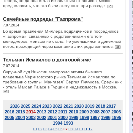
Теперь, когда она стала избавляться от активов, можно
предположить, что это были отступные при разводе.
Семейные подряды "Газпрома"
7.07.2014
Во время правления Миллера подрядчиков и посредников
«Газпрома», связанных с родственниками его топ-
менеджеров, меньше не стало. Не уменьшился и денежный
поток, проходящий через компании этих родственников.
Тельман Исмаилов в долговой яме
7.07.2014
Окружной суд Никосии заморозил активы бывшего
владельца Черкизовского рынка Тельмана Исмаилова по
требованию группы "Мангазея" Сергея Янчукова. Среди них
- отель Mardan Palace в Турции и недвижимость в Москве.
2026
2025
2024
2023
2022
2021
2020
2019
2018
2017
2016
2015
2014
2013
2012
2011
2010
2009
2008
2007
2006
2005
2004
2003
2002
2001
2000
1999
1998
1997
1996
1995
1994
1993
01
02
03
04
05
06
07
08
09
10
11
12