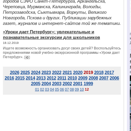
городов СЗФО Санкт-Петербурга, Архангельска,
Череповца, Мурманска, Калининграда, Вологды,
Петрозаводска, Сыктывкара, Воркуты, Великого
Новгорода, Пскова и других. Публикации зарубежных
газет, журналов и интернет-сайтов той же тематики.
«Уроки дает Петербург»: увлекательные и
познавательные экскурсии для школьников
18.12.2019
Ищете возможность организовать досуг своих детей? Воспользуйтесь
предложениями новой учебно-экскурсионной программы «Уроки дает
Петербург».
2026
2025
2024
2023
2022
2021
2020
2019
2018
2017
2016
2015
2014
2013
2012
2011
2010
2009
2008
2007
2006
2005
2004
2003
2002
2001
1999
01
02
03
04
05
06
07
08
09
10
12