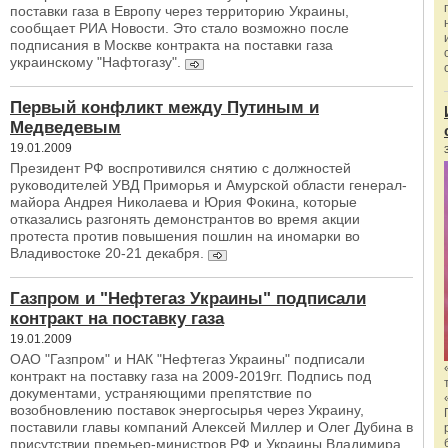
поставки газа в Европу через территорию Украины,
сообщает РИА Новости. Это стало возможно после
подписания в Москве контракта на поставки газа
украинскому "Нафтогазу".
Первый конфликт между Путиным и
Медведевым
19.01.2009
Президент РФ воспротивился снятию с должностей
руководителей УВД Приморья и Амурской области генерал-
майора Андрея Николаева и Юрия Фокина, которые
отказались разгонять демонстрантов во время акции
протеста против повышения пошлин на иномарки во
Владивостоке 20-21 декабря.
Газпром и "Нефтегаз Украины" подписали
контракт на поставку газа
19.01.2009
ОАО "Газпром" и НАК "Нефтегаз Украины" подписали
контракт на поставку газа на 2009-2019гг. Подпись под
документами, устраняющими препятствие по
возобновлению поставок энергосырья через Украину,
поставили главы компаний Алексей Миллер и Олег Дубина в
присутствии премьер-министров РФ и Украины Владимира