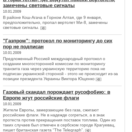
замечены световые сигналы
10.01.2009
В районе Кош-Агача в Горном Алтая, где 9 января,
предположительно, пропал вертолет Ми-8, замечены
световые сигналы.
"Газпром": протокол по мониторингу до сих
пор не подписан
10.01.2009
Предложенный Россией международный протокол о
создании многосторонней комиссии по мониторингу
транзита газа через украинскую территорию пока не
подписан украинской стороной - этого не происходит из-за
позиции президента Украины Виктора Ющенко
Газовый скандал порождает русофобию: в
Европе жгут российские флаги
10.01.2009
Жители Европы, замерзающие без газа, сжигают
российские флаги. Не в надежде согреться, а в знак
протеста против прекращения поставок топлива. Один из
таких случаев был отмечен в сербском городе Крагуевац,
пишет британская газета “The Telegraph”.