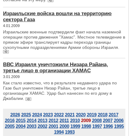
Израильские войска вошли на территорию
сектора Газа
4.01.2009
Израильские военные подтвердили факт начала наземной
операции против движения "Хамас". Местное телевидение в
прямом эфире транслирует кадры перехода границы
сухопутными подразделениями Армии обороны Израиля.
ВВС Израиля уничтожили Низара Райана,
третье лицо в организации ХАМАС
3.01.2009
Как стало известно, что в результате недавнего удара по
Газе был уничтожен Низар Райан, третье лицо в
организации ХАМАС. Удар был нанесен по его дому в
Джабалии.
2026
2025
2024
2023
2022
2021
2020
2019
2018
2017
2016
2015
2014
2013
2012
2011
2010
2009
2008
2007
2006
2005
2004
2003
2002
2001
2000
1999
1998
1997
1996
1995
1994
1993