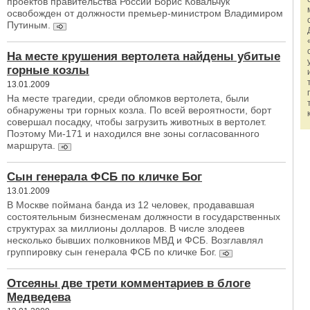
проектов правительства России Борис Ковальчук
освобожден от должности премьер-министром Владимиром
Путиным.
На месте крушения вертолета найдены убитые
горные козлы
13.01.2009
На месте трагедии, среди обломков вертолета, были
обнаружены три горных козла. По всей вероятности, борт
совершал посадку, чтобы загрузить животных в вертолет.
Поэтому Ми-171 и находился вне зоны согласованного
маршрута.
Сын генерала ФСБ по кличке Бог
13.01.2009
В Москве поймана банда из 12 человек, продававшая
состоятельным бизнесменам должности в государственных
структурах за миллионы долларов. В числе злодеев
несколько бывших полковников МВД и ФСБ. Возглавлял
группировку сын генерала ФСБ по кличке Бог.
Отсеяны две трети комментариев в блоге
Медведева