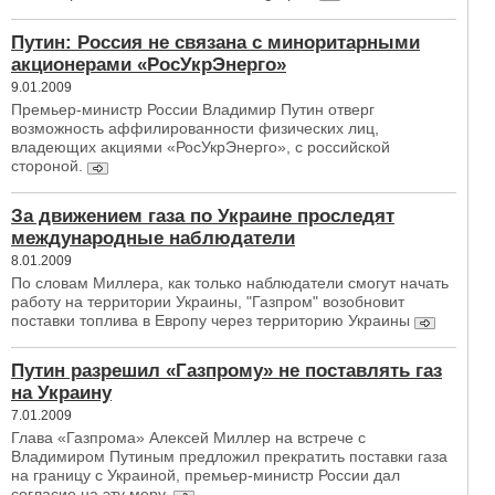
Путин: Россия не связана с миноритарными
акционерами «РосУкрЭнерго»
9.01.2009
Премьер-министр России Владимир Путин отверг
возможность аффилированности физических лиц,
владеющих акциями «РосУкрЭнерго», с российской
стороной.
За движением газа по Украине проследят
международные наблюдатели
8.01.2009
По словам Миллера, как только наблюдатели смогут начать
работу на территории Украины, "Газпром" возобновит
поставки топлива в Европу через территорию Украины
Путин разрешил «Газпрому» не поставлять газ
на Украину
7.01.2009
Глава «Газпрома» Алексей Миллер на встрече с
Владимиром Путиным предложил прекратить поставки газа
на границу с Украиной, премьер-министр России дал
согласие на эту меру.