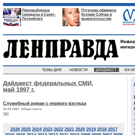
Предвыборные
Пугачева обвинила
скандалы в Санкт-
Ксению Собчак в
Петербурге
вымогательстве
ТЕМЫ ДНЯ
НОВОСТИ
ДАЙДЖЕСТ
ИХ Н
Дайджест федеральных СМИ,
май 1997 г.
Служебный роман с первого взгляда
29.05.1997, Общая газета
2026
2025
2024
2023
2022
2021
2020
2019
2018
2017
2016
2015
2014
2013
2012
2011
2010
2009
2008
2007
2006