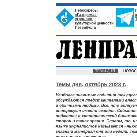
Небоскрёбы
«Газпрома»
угрожают
культурной ценности
Петербурга
ТЕМЫ ДНЯ
НОВО
Темы дня,
октябрь 2023 г.
Наиболее значимые события текущего
обсуждаются представителями власт
и обычными людьми. Все, что волнует
интересует именно сегодня. Событи
подаются в хронологической динамике
сторон и точек зрения. Словом, то, 
языке журналистов называется «ньюсм
главный материал дня или недели. Т
том числе и запретные.