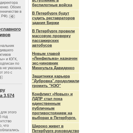
вступлению в
ндиректора
беспилотные войска
енко. Обоих
енничестве в
В Петербурге будут
К РФ).
судить реставраторов
здания Биржи
«главного
В Петербурге провели
тивов
массовую проверку
пассажирских
автобусов
ачальник
одившего
Новым главой
ктивов
«Ленфильма» назначен
ы» и ЮГК,
экс-чиновник
подписан по
Минкульта Давиденко
а не указана.
т это с
Защитники карьера
"Дубровка".продолжили
громить "НЭО"
тру
Конфликт «Новых» и
 3,574
ЛДПР стал пока
единственным
публичным
для этого
противостоянием на
5 год
выборах в Петербурге.
ентство
, что
Широко живет в
 облагались
Петербурге руководство