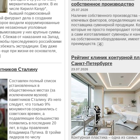
собственное производство
меркантильных целях. В их
числе Кирилл Качур*,
25.07.2026
бывший подмосковный
Наличие собственного производства –
ый фигурант дела о создании
ключевых факторов, определяющих н
оторое входили коррумпированные
поставщика сувенирной продукции. К
ие незаконные уголовные
которые не просто перепродают гото
 вымогавшие у них крупные суммы
а сами изготавливают сувениры и нан
. Сбежав от наказания на Запад,
на собственном оборудовании, имеют
 якобы преследуемого российскими
преимуществ.
избежать экстрадиции. Ему даже
 еще при жизни ее основателя,
Рейтинг клиник контурной пл
Санкт-Петербурге
ятников Сталину
23.07.2026
Составлен полный список
установленных в
общественных местах (за
исключением музеев)
памятников Сталину. Из него
следует, что только 9%
монументов сохранились с
советских времен, а
подавляющее большинство
появились в последние 20
лет, в годы правления
Владимира Путина. В тройке
лидеров по числу
Контурная пластика – одна из самых