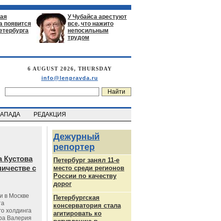
ая
У Чубайса арестуют
а появится
все, что нажито
етербурга
непосильным
трудом
6 AUGUST 2026, THURSDAY
info@lenpravda.ru
ЗАПАДА
РЕДАКЦИЯ
Дежурный
репортер
 Кустова
Петербург занял 11-е
ичестве с
место среди регионов
России по качеству
дорог
и в Москве
Петербургская
та
консерватория стала
го холдинга
агитировать ко
ра Валерия