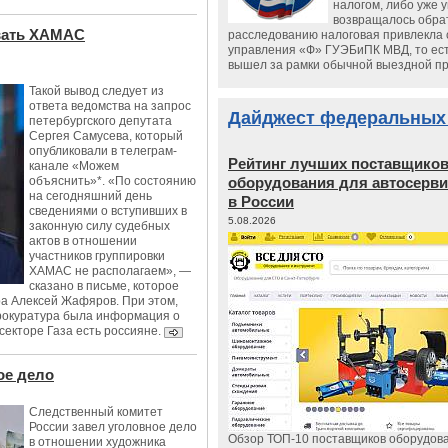
налогом, либо уже 
возвращалось обрат
авать ХАМАС
расследованию налоговая привлекла 
управления «Ф» ГУЭБиПК МВД, то ест
вышел за рамки обычной выездной п
Такой вывод следует из
ответа ведомства на запрос
Дайджест федеральных
петербургского депутата
Сергея Самусева, который
опубликовали в телеграм-
Рейтинг лучших поставщико
канале «Можем
объяснить»*. «По состоянию
оборудования для автосерви
на сегодняшний день
в России
сведениями о вступивших в
5.08.2026
законную силу судебных
актов в отношении
участников группировки
ХАМАС не располагаем», —
сказано в письме, которое
ра Алексей Жафяров. При этом,
нпрокуратура была информация о
 секторе Газа есть россияне.
ое дело
Следственный комитет
России завел уголовное дело
Обзор ТОП-10 поставщиков оборудов
в отношении художника