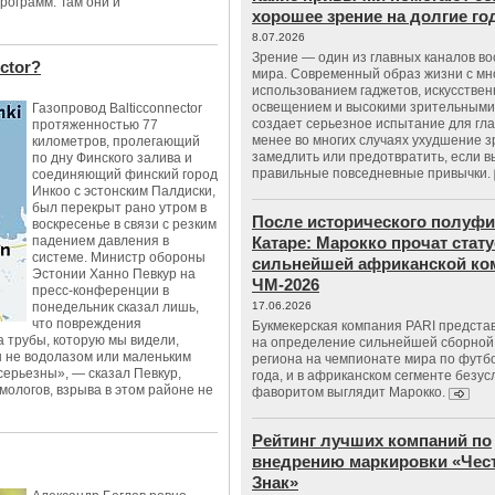
рограмм. Там они и
хорошее зрение на долгие г
8.07.2026
Зрение — один из главных каналов в
ctor?
мира. Современный образ жизни с м
использованием гаджетов, искусстве
освещением и высокими зрительными
Газопровод Balticconnector
создает серьезное испытание для гла
протяженностью 77
менее во многих случаях ухудшение 
километров, пролегающий
замедлить или предотвратить, если 
по дну Финского залива и
правильные повседневные привычки.
соединяющий финский город
Инкоо с эстонским Палдиски,
был перекрыт рано утром в
После исторического полуфи
воскресенье в связи с резким
падением давления в
Катаре: Марокко прочат стату
системе. Министр обороны
сильнейшей африканской ко
Эстонии Ханно Певкур на
ЧМ-2026
пресс-конференции в
понедельник сказал лишь,
17.06.2026
что повреждения
Букмекерская компания PARI предста
 трубы, которую мы видели,
на определение сильнейшей сборной
ы не водолазом или маленьким
региона на чемпионате мира по футб
ерьезны», — сказал Певкур,
года, и в африканском сегменте безу
мологов, взрыва в этом районе не
фаворитом выглядит Марокко.
Рейтинг лучших компаний по
внедрению маркировки «Чес
Знак»