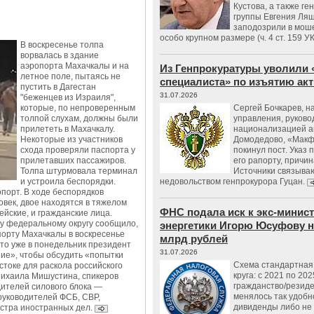
Кустова, а также ге
группы Евгения Ляш
заподозрили в мош
особо крупном размере (ч. 4 ст. 159 У
В воскресенье толпа
ворвалась в здание
аэропорта Махачкалы и на
Из Генпрокуратуры уволили 
летное поле, пытаясь не
специалиста» по изъятию ак
пустить в Дагестан
31.07.2026
"беженцев из Израиля",
которые, по непроверенным
Сергей Бочкарев, н
толпой слухам, должны были
управления, руков
прилететь в Махачкалу.
национализацией а
Некоторые из участников
Домодедово, «Макф
схода проверяли паспорта у
покинул пост. Указ 
прилетавших пассажиров.
его рапорту, причин
Толпа штурмовала терминал
Источники связываю
и устроила беспорядки.
недовольством генпрокурора Гуцан.
порт. В ходе беспорядков
век, двое находятся в тяжелом
ФНС подала иск к экс-минис
йские, и гражданские лица.
у федеральному округу сообщило,
энергетики Игорю Юсуфову на
порту Махачкалы в воскресенье
млрд рублей
что уже в понедельник президент
31.07.2026
ие», чтобы обсудить «попытки
Схема стандартная 
токе для раскола российского
круга: с 2021 по 202
Михаила Мишустина, спикеров
гражданство/резид
дителей силового блока —
менялось так удобно
 руководителей ФСБ, СВР,
дивиденды либо не
стра иностранных дел.