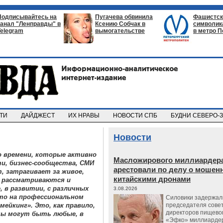
Подписывайтесь на
Пугачева обвинила
Фашистск
канал "Ленправды" в
Ксению Собчак в
символик
Telegram
вымогательстве
в метро П
СТИ
ДАЙДЖЕСТ
ИХ НРАВЫ
НОВОСТИ СПБ
БУДНИ СЕВЕРО-
Новости
 времени, которые активно
Масложирового миллиардера
и, бизнес-сообщества, СМИ
арестовали по делу о мошенн
, затрагивает за живое,
китайскими дронами
я рассматриваются и
, в развитии, с различных
3.08.2026
что на профессиональном
Силовики задержал
ейкинг». Это, как правило,
председателя сове
директоров пищево
емы могут быть любые, в
«Эфко» миллиарде