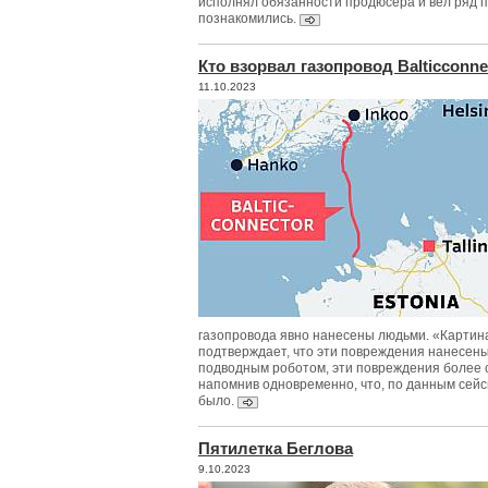
исполнял обязанности продюсера и вел ряд п
познакомились.
Кто взорвал газопровод Balticconne
11.10.2023
газопровода явно нанесены людьми. «Картина
подтверждает, что эти повреждения нанесен
подводным роботом, эти повреждения более с
напомнив одновременно, что, по данным сейс
было.
Пятилетка Беглова
9.10.2023