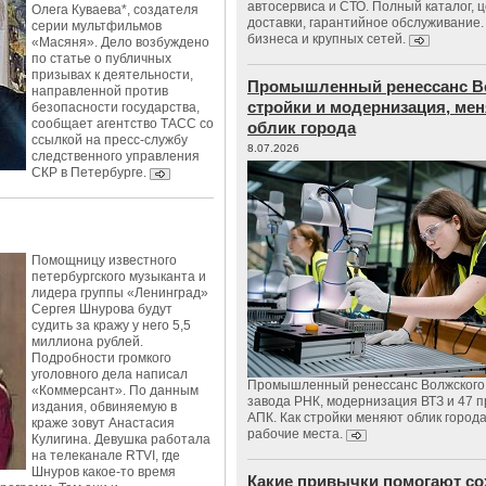
автосервиса и СТО. Полный каталог, 
Олега Куваева*, создателя
доставки, гарантийное обслуживание.
серии мультфильмов
бизнеса и крупных сетей.
«Масяня». Дело возбуждено
по статье о публичных
призывах к деятельности,
Промышленный ренессанс В
направленной против
стройки и модернизация, м
безопасности государства,
сообщает агентство ТАСС со
облик города
ссылкой на пресс-службу
8.07.2026
следственного управления
СКР в Петербурге.
Помощницу известного
петербургского музыканта и
лидера группы «Ленинград»
Сергея Шнурова будут
судить за кражу у него 5,5
миллиона рублей.
Подробности громкого
уголовного дела написал
Промышленный ренессанс Волжского:
«Коммерсант». По данным
завода РНК, модернизация ВТЗ и 47 п
издания, обвиняемую в
АПК. Как стройки меняют облик город
краже зовут Анастасия
рабочие места.
Кулигина. Девушка работала
на телеканале RTVI, где
Шнуров какое-то время
Какие привычки помогают со