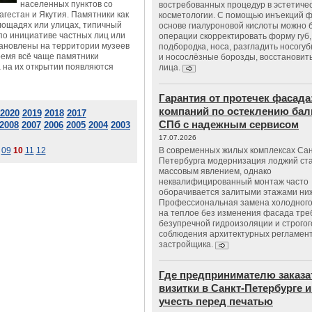
населенных пунктов со
востребованных процедур в эстетиче
гестан и Якутия. Памятники как
косметологии. С помощью инъекций 
лощадях или улицах, типичный
основе гиалуроновой кислоты можно 
 по инициативе частных лиц или
операции скорректировать форму губ, 
становлены на территории музеев
подбородка, носа, разгладить носогу
ремя всё чаще памятники
и носослёзные борозды, восстановить
а на их открытии появляются
лица.
Гарантия от протечек фасада
компаний по остеклению бал
2020
2019
2018
2017
СПб с надежным сервисом
2008
2007
2006
2005
2004
2003
17.07.2026
09
10
11
12
В современных жилых комплексах Сан
Петербурга модернизация лоджий ст
массовым явлением, однако
неквалифицированный монтаж часто
оборачивается залитыми этажами ни
Профессиональная замена холодного
на теплое без изменения фасада тре
безупречной гидроизоляции и строгог
соблюдения архитектурных регламен
застройщика.
Где предпринимателю заказа
визитки в Санкт-Петербурге и
учесть перед печатью