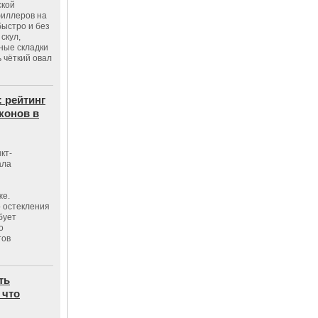
ской
филлеров на
быстро и без
скул,
бные складки
 чёткий овал
: рейтинг
конов в
кт-
ала
же.
 остекления
бует
о
тов
ть
 что