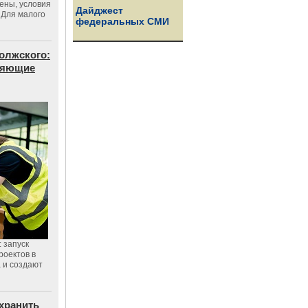
цены, условия
Дайджест
 Для малого
федеральных СМИ
олжского:
еняющие
 запуск
роектов в
а и создают
хранить