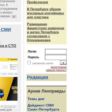
уплаченное
Профсоюзов
но. К
сотрудников
В Петербурге убрали
ь вопрос
мусорные контейнеры
роверки.
для пластика
Размещение
фашистских шевронов
 СМИ
в метро Петербурга
согласовали с
блокадниками
в
са и СТО
Логин
Пароль
запомнить меня
регистрация
забыли пароль?
Редакция
Архив Ленправды
Темы дня
Дайджест СМИ
Санкт-Петербурга
ания для