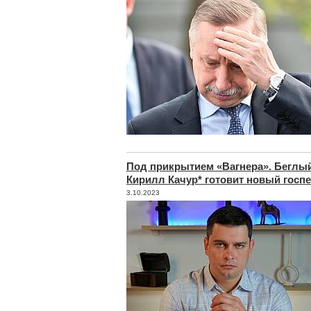
Под прикрытием «Вагнера». Беглы
Кирилл Качур* готовит новый госп
3.10.2023