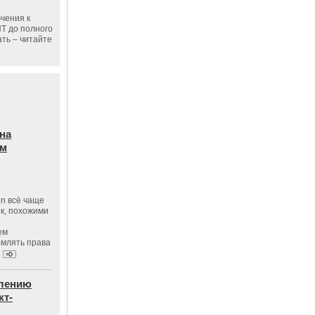
чения к
ПТ до полного
ать – читайте
на
ам
on всё чаще
к, похожими
ем
рмлять права
.
влению
кт-