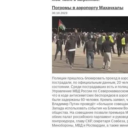
Погромы в аэропорту Махачкалы
30.10.2023
Полиции пришлось блокировать проезд в аэро
пострадали, по официальным данным, 20 чело
состоянии. Среди пострадавших есть и полице
Управление МВД России по Северокавказском
что в ходе антисемитских беспорядков в аэро
были задержаны 60 человек. Кремль заявил, 
Владимир Путин проведёт «большое совещан
Запада использовать события на Ближнем Вос
общества. На совещание позвали премьера 
обеих палат российского парламент и руково
генпрокурора, главу СКР, секретаря Совбеза,
Минобороны, МВД и Росгвардии, а также мини