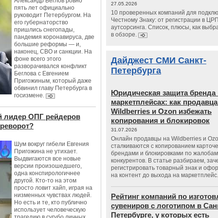
Александр Беглов ровно
27.05.2026
пять лет официально
10 проверенных компаний для подклю
руководит Петербургом. На
Честному Знаку: от регистрации в ЦР
его губернаторство
аутсорсинга. Список, плюсы, как выбр
пришлись снегопады,
в обзоре.
пандемия коронавируса, две
большие реформы — и,
наконец, СВО и санкции. На
фоне всего этого
Дайджест СМИ Санкт-
разворачивался конфликт
Петербурга
Беглова с Евгением
Пригожиным, который даже
обвинил главу Петербурга в
Юридическая защита бренда 
госизмене.
маркетплейсах: как продавц
Wildberries и Ozon избежать
й лидер ОПГ рейдеров
копирования и блокировок
ереворот?
31.07.2026
Онлайн продавцы на Wildberries и Oz
Шум вокруг гибели Евгения
сталкиваются с копированием карточе
Пригожина не утихает.
брендами и блокировками по жалобам
Выдвигаются все новые
конкурентов. В статье разбираем, зач
версии произошедшего,
регистрировать товарный знак и офо
одна конспирологичнее
на контент до выхода на маркетплейс
другой. Кто-то на этом
просто ловит хайп, играя на
низменных чувствах людей.
Рейтинг компаний по изгото
Но есть и те, кто публично
сувениров с логотипом в Сан
использует человеческую
Петербурге, у которых есть
трагедию в сугубо личных,