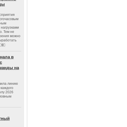
оды
осприятия
ногочасовым
нным
 нагрузками
з. Тем не
зрения можно
выработать
нала в
с
манды на
вила линию
 каждого
олу 2026
словным
тный