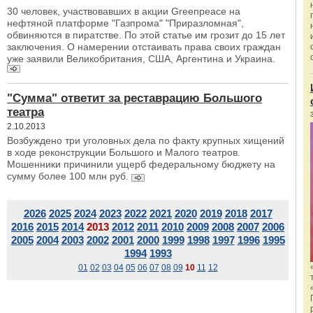
30 человек, участвовавших в акции Greenpeace на
нефтяной платформе "Газпрома" "Приразломная",
обвиняются в пиратстве. По этой статье им грозит до 15 лет
заключения. О намерении отстаивать права своих граждан
уже заявили Великобритания, США, Аргентина и Украина.
"Сумма" ответит за реставрацию Большого
театра
2.10.2013
Возбуждено три уголовных дела по факту крупных хищений
в ходе реконструкции Большого и Малого театров.
Мошенники причинили ущерб федеральному бюджету на
сумму более 100 млн руб.
2026
2025
2024
2023
2022
2021
2020
2019
2018
2017
2016
2015
2014
2013
2012
2011
2010
2009
2008
2007
2006
2005
2004
2003
2002
2001
2000
1999
1998
1997
1996
1995
1994
1993
01
02
03
04
05
06
07
08
09
10
11
12