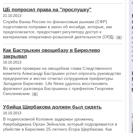
ЦБ попросил права на "прослушку"
21.10.2013
Служба Банка России по финансовым рынкам (СФР)
подготовила поправки в закон об инсайде, которые, как
предполагается, предоставят регулятору доступ к
материалам оперативно-розыскной деятельности (ОРД).
Как Бастрыкин овощебазу в Бирюлево
закрывал
16.10.2013
Во время проверки на овощебазе глава Следственного
комитета Александр Бастрыкин успел опросить руководство
предприятия и жестко отчитал сотрудников префектуры
Западное Бирюлево. Life News удалось восстановить
фрагмент разговора Бастрыкина с префектом Георгием
Смолеевским.
Убийца Щербакова должен был сидеть
16.10.2013
В подмосковной Коломне задержан уроженец
Азербайджана Орхан Зейналов, который подозревается в
убийстве в Бирюлево 25-летнего Егора Щербакова. Как