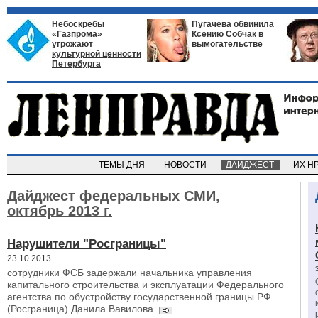
Небоскрёбы
Пугачева обвинила
«Газпрома»
Ксению Собчак в
угрожают
вымогательстве
культурной ценности
Петербурга
ТЕМЫ ДНЯ
НОВОСТИ
ДАЙДЖЕСТ
ИХ Н
Дайджест федеральных СМИ,
октябрь 2013 г.
Нарушители "Росграницы"
23.10.2013
сотрудники ФСБ задержали начальника управления
капитального строительства и эксплуатации Федерального
агентства по обустройству государственной границы РФ
(Росграница) Данила Вавилова.