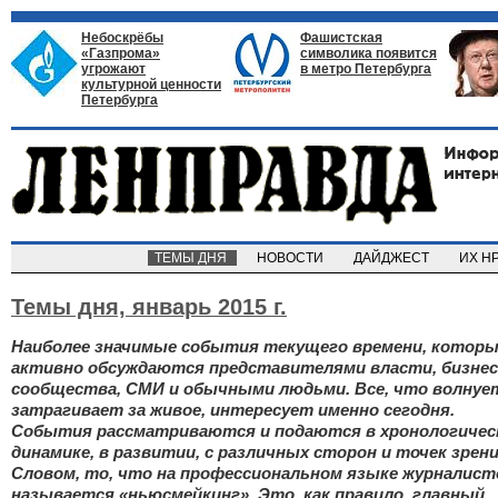
Небоскрёбы
Фашистская
«Газпрома»
символика появится
угрожают
в метро Петербурга
культурной ценности
Петербурга
ТЕМЫ ДНЯ
НОВОСТИ
ДАЙДЖЕСТ
ИХ Н
Темы дня,
январь 2015 г.
Наиболее значимые события текущего времени, котор
активно обсуждаются представителями власти, бизнес
сообщества, СМИ и обычными людьми. Все, что волнуе
затрагивает за живое, интересует именно сегодня.
События рассматриваются и подаются в хронологичес
динамике, в развитии, с различных сторон и точек зрени
Словом, то, что на профессиональном языке журналист
называется «ньюсмейкинг». Это, как правило, главный