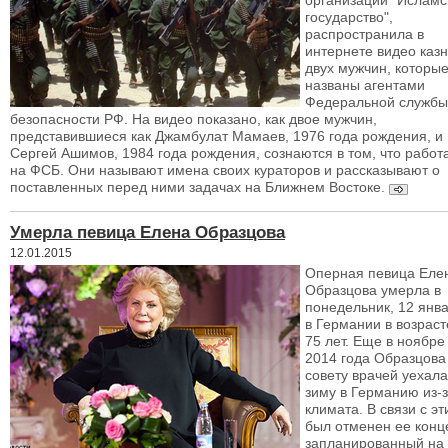
организации "Исламс
государство",
распространила в
интернете видео каз
двух мужчин, которы
названы агентами
Федеральной службы
безопасности РФ. На видео показано, как двое мужчин,
представившиеся как Джамбулат Мамаев, 1976 года рождения, и
Сергей Ашимов, 1984 года рождения, сознаются в том, что работ
на ФСБ. Они называют имена своих кураторов и рассказывают о
поставленных перед ними задачах на Ближнем Востоке.
Умерла певица Елена Образцова
12.01.2015
Оперная певица Еле
Образцова умерла в
понедельник, 12 янва
в Германии в возраст
75 лет. Еще в ноябре
2014 года Образцова
совету врачей уехала
зиму в Германию из-
климата. В связи с э
был отменен ее конце
запланированный на 