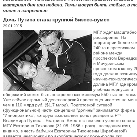
материал дня или недели. Темы могут быть любые, в т
числе и запретные.
Дочь Путина стала крупной бизнес-вумен
29.01.2015
МГУ ждет масштабно
расширение. На
территории более че
240 га в престижном
районе между
проспектом Вернадск
и Мичуринским
проспектом к концу 2
года должна возникну
научно-технологичес
долина МГУ, где кро
учебных корпусов и
общежитий может быть построено как минимум 550 тыс. кв. м жил
Уже сейчас огромный девелоперский проект оценивается не мен
чем в 110 млрд руб. ($1,7 млрд). Подготовкой сутевой
(функциональной) части концепции "долины" занимается фирма
"Иннопрактика", которую возглавляет дочь президента РФ
Владимира Путина - Екатрина. Вместе с тем член ученого совета
МГУ Екатерина Тихонова (31.08. 1986 г. рожд., псевдоним взят,
видимо, в честь бабушки Екатерины Тихоновны Шкребневой)
является чемпионкой по акробатическому рок-н-роллу.