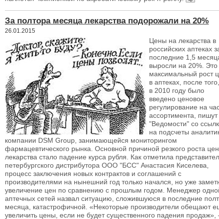
За полтора месяца лекарства подорожали на 20%
26.01.2015
Цены на лекарства в
российских аптеках з
последние 1,5 месяц
выросли на 20%. Это
максимальный рост 
в аптеках, после того,
в 2010 году было
введено ценовое
регулирование на ча
ассортимента, пишут
"Ведомости" со ссыл
на подсчеты аналити
компании DSM Group, занимающейся мониторингом
фармацевтического рынка. Основной причиной резкого роста цен
лекарства стало падение курса рубля. Как отметила представите
петербургского дистрибутора ООО "БСС" Анастасия Киселева,
процесс заключения новых контрактов и соглашений с
производителями на нынешний год только начался, но уже замет
увеличение цен по сравнению с прошлым годом. Менеджер одно
аптечных сетей назвал ситуацию, сложившуюся в последние пол
месяца, катастрофичной. «Некоторые производители обещают е
увеличить цены, если не будет существенного падения продаж»,