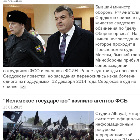
15.01.2015
Бывший министр
обороны РФ Анатоли
Сердюков явился в су
качестве свидетеля
обвинения по "делу
Оборонсервиса". На
нынешнее заседание
которое проходит в
Пресненском суде
Москвы, бывший глав
Минобороны прибыл
сопровождении
сотрудников ФСО и спецназа ФСИН. Ранее суд трижды посылал
Сердюкову повестки, но заседания переносились из-за болезни
одного из подсудимых. 12 декабря 2014 года Сердюков в суд не
явился.
"Исламское государство" казнило агентов ФСБ
13.01.2015
Студия Alhayat, кото
считается официаль
информационным
ресурсом
террористической