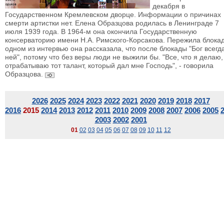
декабря в
Государственном Кремлевском дворце. Информации о причинах
смерти артистки нет. Елена Образцова родилась в Ленинграде 7
июля 1939 года. В 1964-м она окончила Государственную
консерваторию имени Н.А. Римского-Корсакова. Пережила блокад
одном из интервью она рассказала, что после блокады "Бог всегд
ней", потому что без веры люди не выжили бы. "Все, что я делаю,
отрабатываю тот талант, который дал мне Господь", - говорила
Образцова.
2026
2025
2024
2023
2022
2021
2020
2019
2018
2017
2016
2015
2014
2013
2012
2011
2010
2009
2008
2007
2006
2005
2003
2002
2001
01
02
03
04
05
06
07
08
09
10
11
12