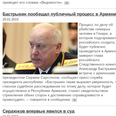
приводят его словам «Ведомости».
Бастрыкин пообещал публичный процесс в Армен
20.01.2015
Процесс по делу об
убийстве семерых
человек в Гюмри, в
котором подозреваю
российского солдата,
будет публично
проводиться в Армен
заверил глава
российского
Следственного комит
Александр Бастрыкин
встрече с армянским
президентом Сержем Саргсяном, сообщает пресс-служба
президента республики. «Бастрыкин также выразил уверенность, 
гласное судебное расследование по этому делу, которое будет
осуществлено в Республике Армения, станет свидетельством
стремления обеих сторон к достижению справедливости и
правосудия», – говорится в сообщении.
Сердюков впервые явился в суд