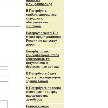
провезти
шпица‑инвалида
В Петербурге
стабилизировалась
ситуация с
обеспечением
топливом
Петербург занял 11-е
место среди регионов
России по качеству
дорог
Петербургская
консерватория стала
агитировать ко
вступлению в
беспилотные войска
В Петербурге будут
судить реставраторов
здания Биржи
В Петербурге провели
массовую проверку
пассажирских
автобусов
Новым главой