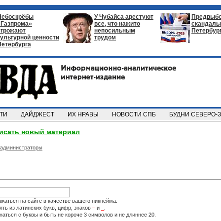
Небоскрёбы
У Чубайса арестуют
Предвыб
«Газпрома»
все, что нажито
скандалы 
угрожают
непосильным
Петербур
культурной ценности
трудом
Петербурга
СТИ
ДАЙДЖЕСТ
ИХ НРАВЫ
НОВОСТИ СПБ
БУДНИ СЕВЕРО-
исать новый материал
администраторы
ажаться на сайте в качестве вашего никнейма.
ть из латинских букв, цифр, знаков
–
и
_
.
аться с буквы и быть не короче 3 символов и не длиннее 20.