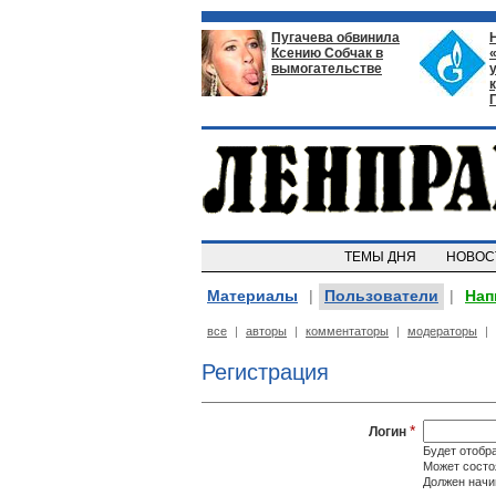
Пугачева обвинила
Ксению Собчак в
вымогательстве
ТЕМЫ ДНЯ
НОВО
Материалы
|
Пользователи
|
Нап
все
|
авторы
|
комментаторы
|
модераторы
|
Регистрация
*
Логин
Будет отобр
Может состоя
Должен начин