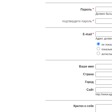
*
Пароль
Должен быть 
*
подтвердите пароль
*
E-mail
Адрес долже
не пока
показыв
антиспам
Ваше имя
Страна
Город
Сайт
http://www.ад
Кратко о себе