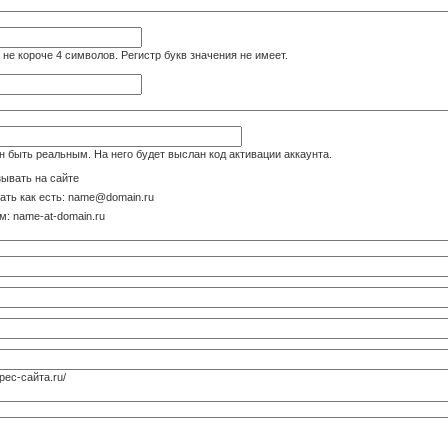
не короче 4 символов. Регистр букв значения не имеет.
н быть реальным. На него будет выслан код активации аккаунта.
зывать на сайте
ать как есть: name@domain.ru
: name-at-domain.ru
рес-cайта.ru/