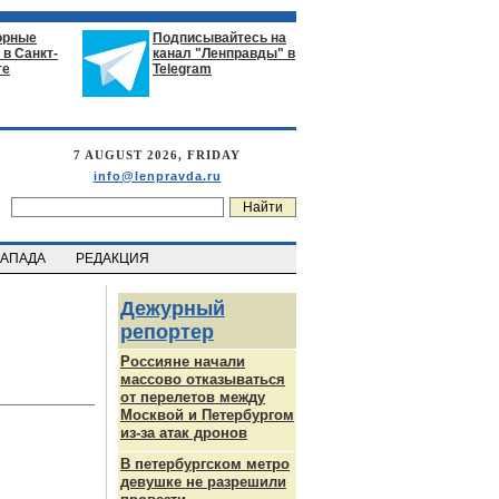
орные
Подписывайтесь на
в Санкт-
канал "Ленправды" в
ге
Telegram
7 AUGUST 2026, FRIDAY
info@lenpravda.ru
ЗАПАДА
РЕДАКЦИЯ
Дежурный
репортер
Россияне начали
массово отказываться
от перелетов между
Москвой и Петербургом
из-за атак дронов
В петербургском метро
девушке не разрешили