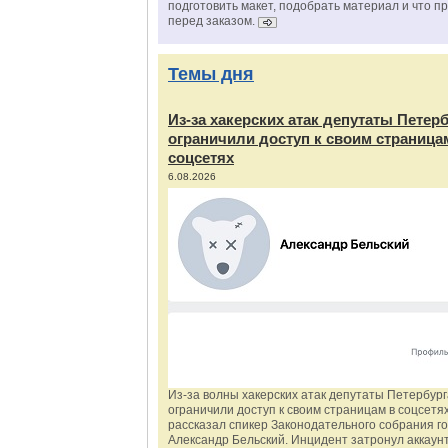
подготовить макет, подобрать материал и что п
перед заказом.
Темы дня
Из‑за хакерских атак депутаты Петер
ограничили доступ к своим страница
соцсетях
6.08.2026
Из‑за волны хакерских атак депутаты Петербур
ограничили доступ к своим страницам в соцсетях
рассказал спикер Законодательного собрания г
Александр Бельский. Инцидент затронул аккаун