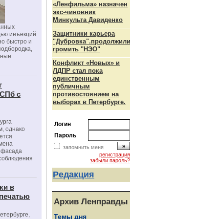
«Ленфильма» назначен
экс-чиновник
Минкульта Давиденко
анных
Защитники карьера
щью инъекций
"Дубровка".продолжили
но быстро и
подбородка,
громить "НЭО"
зные
Конфликт «Новых» и
ЛДПР стал пока
единственным
г
публичным
 СПб с
противостоянием на
выборах в Петербурге.
урга
Логин
, однако
Пароль
ется
мена
запомнить меня
я фасада
регистрация
 соблюдения
забыли пароль?
Редакция
ки в
 печатью
Архив Ленправды
Петербурге,
Темы дня