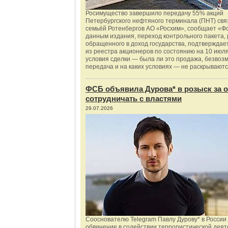
Росимущество завершило передачу 55% акций
Петербургского нефтяного терминала (ПНТ) свя
семьёй Ротенбергов АО «Росхим», сообщает «Ф
данным издания, переход контрольного пакета,
обращенного в доход государства, подтверждае
из реестра акционеров по состоянию на 10 июля
условия сделки — была ли это продажа, безвоз
передача и на каких условиях — не раскрываютс
ФСБ объявила Дурова* в розыск за о
сотрудничать с властями
29.07.2026
Сооснователю Telegram Павлу Дурову* в России
обвинение в содействии террористической деят