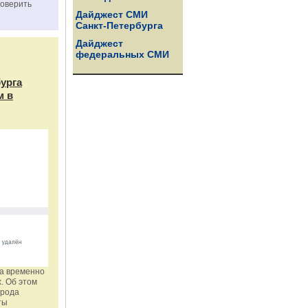
роверить
Дайджест СМИ
Санкт-Петербурга
Дайджест
федеральных СМИ
бурга
м в
га временно
. Об этом
орода
ты