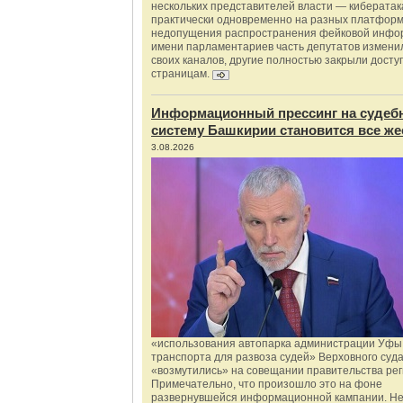
нескольких представителей власти — киберата
практически одновременно на разных платформ
недопущения распространения фейковой инфо
имени парламентариев часть депутатов измени
своих каналов, другие полностью закрыли доступ
страницам.
Информационный прессинг на судеб
систему Башкирии становится все же
3.08.2026
«использования автопарка администрации Уфы 
транспорта для развоза судей» Верховного суд
«возмутились» на совещании правительства рег
Примечательно, что произошло это на фоне
развернувшейся информационной кампании. Не