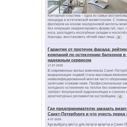
Контурная пластика – одна из самых востребов
процедур в эстетической косметологии. С помо
филлеров на основе гиалуроновой кислоты мож
без операции скорректировать форму губ, скул, 
носа, разгладить носогубные складки и носослё
борозды, восстановить чёткий овал лица.
Гарантия от протечек фасада: рейтин
компаний по остеклению балконов в
надежным сервисом
17.07.2026
В современных жилых комплексах Санкт-Петерб
модернизация лоджий стала массовым явлением
неквалифицированный монтаж часто оборачива
залитыми этажами ниже. Профессиональная за
холодного остекления на теплое без изменени
требует безупречной гидроизоляции и строгого
архитектурных регламентов застройщика.
Где предпринимателю заказать визит
Санкт-Петербурге и что учесть перед
4.07.2026
Как выбрать место для печати визиток в Санкт-