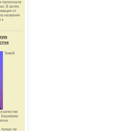
ка произошла
ах. В целях
рмации от
ла названия
 к
ную
стче
Темой
в качестве
а Башкирии
иона.
 лучше ли