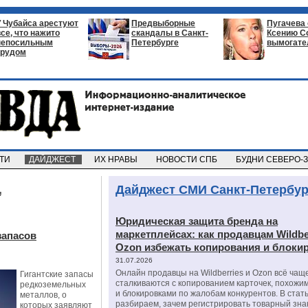
У Чубайса арестуют
Предвыборные
Пугачева
все, что нажито
скандалы в Санкт-
Ксению С
непосильным
Петербурге
вымогате
трудом
СТИ
ДАЙДЖЕСТ
ИХ НРАВЫ
НОВОСТИ СПБ
БУДНИ СЕВЕРО-
,
Дайджест СМИ Санкт-Петербур
Юридическая защита бренда на
маркетплейсах: как продавцам Wildbe
запасов
Ozon избежать копирования и блоки
31.07.2026
Онлайн продавцы на Wildberries и Ozon всё чащ
Гигантские запасы
сталкиваются с копированием карточек, похожи
редкоземельных
и блокировками по жалобам конкурентов. В стат
металлов, о
разбираем, зачем регистрировать товарный зна
которых заявляют