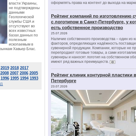
оформлять права на контент до выхода на марк
власти Украины,
не подтверждены
данными
Рейтинг компаний по изготовлению 
Геологической
с логотипом в Санкт-Петербурге, у к
службы США и
отсутствуют во
есть собственное производство
всех известных
25.07.2026
базах данных по
Наличие собственного производства – один из 
полезным
факторов, определяющих надёжность поставщи
ископаемым в
сувенирной продукции. Компании, которые не п
рынкам Хавьер Блас.
перепродают готовые товары, а сами изготавли
сувениры и наносят логотип на собственном об
имеют ряд важных преимуществ.
2019
2018
2017
2008
2007
2006
2005
Рейтинг клиник контурной пластики в
1996
1995
1994
1993
Петербурге
11
23.07.2026