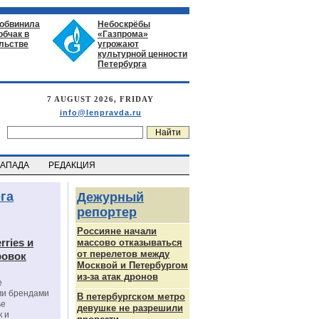
 обвинила
Небоскрёбы
обчак в
«Газпрома»
льстве
угрожают
культурной ценности
Петербурга
7 AUGUST 2026, FRIDAY
info@lenpravda.ru
ЗАПАДА
РЕДАКЦИЯ
га
Дежурный
репортер
Россияне начали
rries и
массово отказываться
от перелетов между
ровок
Москвой и Петербургом
из-за атак дронов
е
ми брендами
В петербургском метро
ье
девушке не разрешили
к и