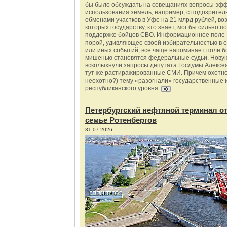
бы было обсуждать на совещаниях вопросы эф
использования земель, например, с подозрите
обменами участков в Уфе на 21 млрд рублей, во
которых государству, кто знает, мог бы сильно п
поддержке бойцов СВО. Информационное поле 
порой, удивляющее своей избирательностью в о
или иных событий, все чаще напоминает поле бо
мишенью становятся федеральные судьи. Нову
всколыхнули запросы депутата Госдумы Алексе
тут же растиражированные СМИ. Причем охотно
неохотно?) тему «разогнали» государственные 
республиканского уровня.
Петербургский нефтяной терминал о
семье Ротенбергов
31.07.2026