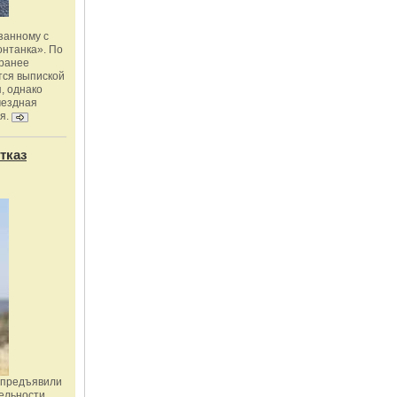
занному с
онтанка». По
 ранее
тся выпиской
, однако
мездная
я.
тказ
 предъявили
ельности,