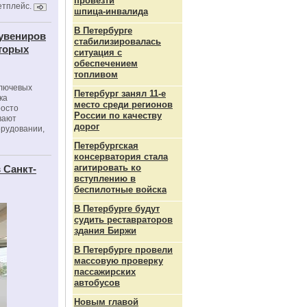
провезти
етплейс.
шпица‑инвалида
В Петербурге
сувениров
стабилизировалась
оторых
ситуация с
обеспечением
топливом
ключевых
Петербург занял 11-е
ка
место среди регионов
росто
России по качеству
вают
дорог
орудовании,
Петербургская
консерватория стала
агитировать ко
 Санкт-
вступлению в
беспилотные войска
В Петербурге будут
судить реставраторов
здания Биржи
В Петербурге провели
массовую проверку
пассажирских
автобусов
Новым главой