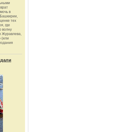
льными
зврат
омочь в
Башкирии,
ценке тех
я, где
ю волну
я Журавлева,
 (или
издания
тдали