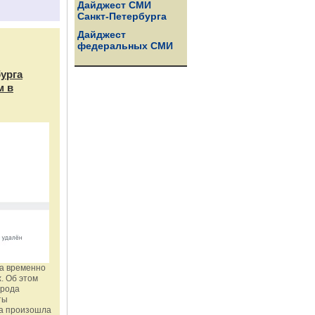
Дайджест СМИ
Санкт-Петербурга
Дайджест
федеральных СМИ
бурга
м в
га временно
. Об этом
орода
ты
ка произошла