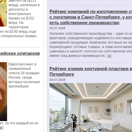
эмитентов ($311
млрд), наличные и
депозиты в
Рейтинг компаний по изготовлению 
иностранных
с логотипом в Санкт-Петербурге, у к
банках на $152
есть собственное производство
млрд. На
территории
25.07.2026
но на $140 млрд, еще
Наличие собственного производства – один из 
и специальных правах
факторов, определяющих надёжность поставщи
сувенирной продукции. Компании, которые не п
перепродают готовые товары, а сами изготавли
сувениры и наносят логотип на собственном об
сийских олигархов
имеют ряд важных преимуществ.
Евросоюз внес в
Рейтинг клиник контурной пластики в
санкционный
список 26 граждан
Петербурге
России, среди
23.07.2026
которых несколько
крупнейших
т, за что каждый из их