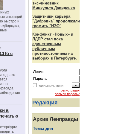
экс-чиновник
Минкульта Давиденко
анных
Защитники карьера
щью инъекций
"Дубровка".продолжили
но быстро и
подбородка,
громить "НЭО"
зные
Конфликт «Новых» и
ЛДПР стал пока
единственным
г
публичным
 СПб с
противостоянием на
выборах в Петербурге.
урга
Логин
, однако
Пароль
ется
мена
запомнить меня
я фасада
регистрация
 соблюдения
забыли пароль?
Редакция
ки в
 печатью
Архив Ленправды
Петербурге,
Темы дня
роверить