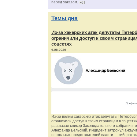
перед заказом.
Темы дня
Из‑за хакерских атак депутаты Петер
ограничили доступ к своим страница
соцсетях
6.08.2026
Из‑за волны хакерских атак депутаты Петербур
ограничили доступ к своим страницам в соцсетях
рассказал спикер Законодательного собрания г
Александр Бельский. Инцидент затронул аккаун
нескольких представителей власти — киберата