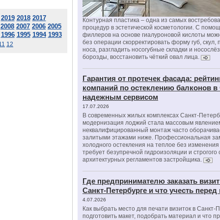
2019
2018
2017
Контурная пластика – одна из самых востребов
2008
2007
2006
2005
процедур в эстетической косметологии. С помо
1996
1995
1994
1993
филлеров на основе гиалуроновой кислоты мож
без операции скорректировать форму губ, скул, 
11
12
носа, разгладить носогубные складки и носослё
борозды, восстановить чёткий овал лица.
Гарантия от протечек фасада: рейтин
компаний по остеклению балконов в
надежным сервисом
17.07.2026
В современных жилых комплексах Санкт-Петерб
модернизация лоджий стала массовым явлением
неквалифицированный монтаж часто оборачива
залитыми этажами ниже. Профессиональная за
холодного остекления на теплое без изменени
требует безупречной гидроизоляции и строгого
архитектурных регламентов застройщика.
Где предпринимателю заказать визит
Санкт-Петербурге и что учесть перед
4.07.2026
Как выбрать место для печати визиток в Санкт-
подготовить макет, подобрать материал и что п