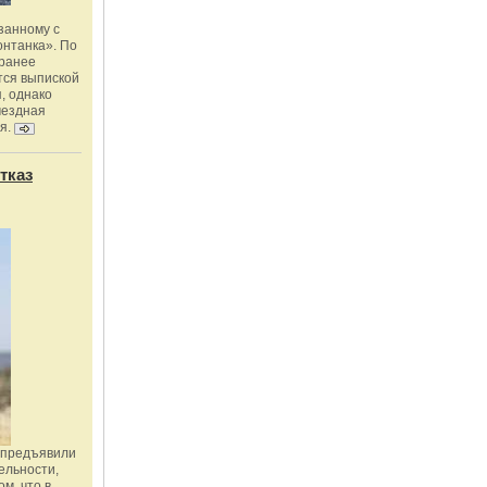
занному с
онтанка». По
 ранее
тся выпиской
, однако
мездная
я.
тказ
 предъявили
ельности,
м, что в