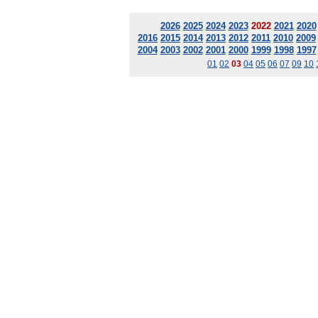
2026
2025
2024
2023
2022
2021
2020
2016
2015
2014
2013
2012
2011
2010
2009
2004
2003
2002
2001
2000
1999
1998
1997
01
02
03
04
05
06
07
09
10