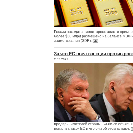
России находится монетарное золото пример
более $30 млрд размещено на балансе МВФ 
заимствования (SDR).
За что ЕС ввел санкции против рос
2.03.2022
предпринимателей страны. Би-би-си объясняе
попал в список ЕС и что они об этом думают.