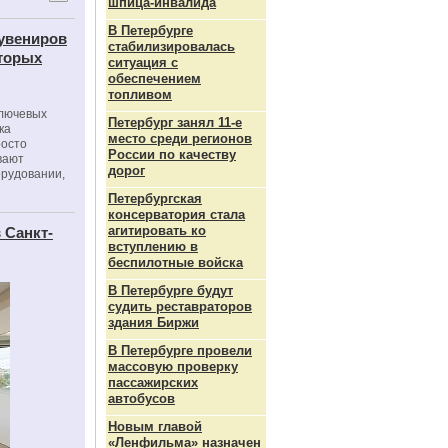
шпица‑инвалида
В Петербурге
сувениров
стабилизировалась
оторых
ситуация с
обеспечением
топливом
ключевых
Петербург занял 11-е
ка
место среди регионов
росто
России по качеству
вают
дорог
орудовании,
Петербургская
консерватория стала
агитировать ко
 Санкт-
вступлению в
беспилотные войска
В Петербурге будут
судить реставраторов
здания Биржи
В Петербурге провели
массовую проверку
пассажирских
автобусов
Новым главой
«Ленфильма» назначен