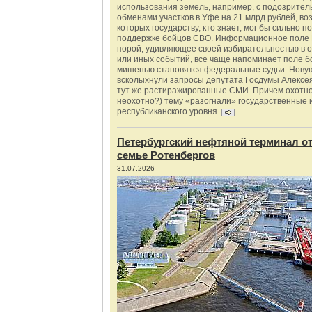
использования земель, например, с подозрите
обменами участков в Уфе на 21 млрд рублей, во
которых государству, кто знает, мог бы сильно п
поддержке бойцов СВО. Информационное поле 
порой, удивляющее своей избирательностью в о
или иных событий, все чаще напоминает поле бо
мишенью становятся федеральные судьи. Нову
всколыхнули запросы депутата Госдумы Алексе
тут же растиражированные СМИ. Причем охотно
неохотно?) тему «разогнали» государственные 
республиканского уровня.
Петербургский нефтяной терминал о
семье Ротенбергов
31.07.2026