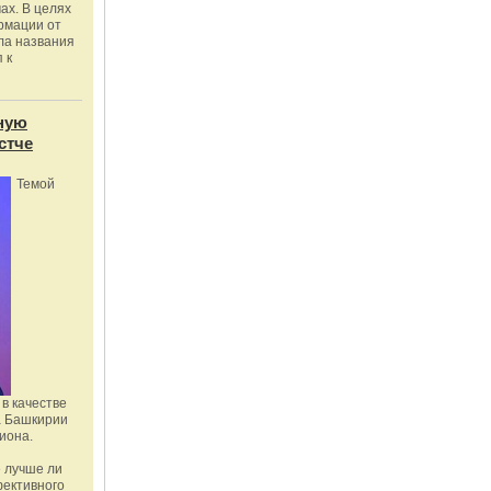
ах. В целях
рмации от
ла названия
 к
ную
стче
Темой
в качестве
а Башкирии
иона.
 лучше ли
фективного