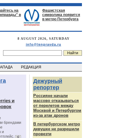
айтесь на
Фашистская
енправды" в
символика появится
в метро Петербурга
8 AUGUST 2026, SATURDAY
info@lenpravda.ru
ЗАПАДА
РЕДАКЦИЯ
га
Дежурный
репортер
Россияне начали
rries и
массово отказываться
от перелетов между
ровок
Москвой и Петербургом
из-за атак дронов
е
ми брендами
В петербургском метро
ье
девушке не разрешили
к и
провезти
етплейс.