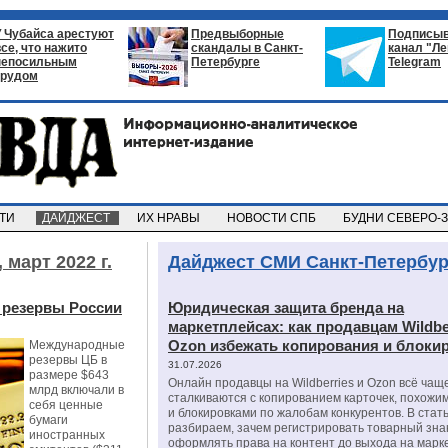
У Чубайса арестуют
Предвыборные
Подписыв
все, что нажито
скандалы в Санкт-
канал "Л
непосильным
Петербурге
Telegram
трудом
СТИ
ДАЙДЖЕСТ
ИХ НРАВЫ
НОВОСТИ СПБ
БУДНИ СЕВЕРО-
,
март 2022 г.
Дайджест СМИ Санкт-Петербур
 резервы России
Юридическая защита бренда на
маркетплейсах: как продавцам Wildbe
Ozon избежать копирования и блоки
Международные
резервы ЦБ в
31.07.2026
размере $643
Онлайн продавцы на Wildberries и Ozon всё чащ
млрд включали в
сталкиваются с копированием карточек, похожи
себя ценные
и блокировками по жалобам конкурентов. В стат
бумаги
разбираем, зачем регистрировать товарный зна
иностранных
оформлять права на контент до выхода на марк