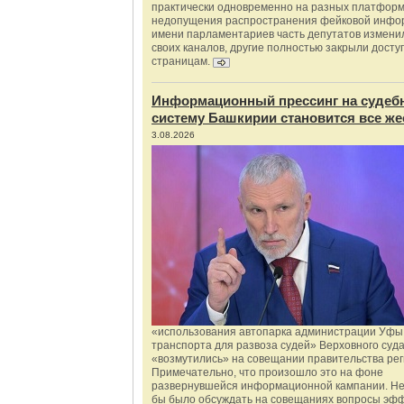
практически одновременно на разных платформ
недопущения распространения фейковой инфо
имени парламентариев часть депутатов измени
своих каналов, другие полностью закрыли доступ
страницам.
Информационный прессинг на судеб
систему Башкирии становится все же
3.08.2026
«использования автопарка администрации Уфы 
транспорта для развоза судей» Верховного суд
«возмутились» на совещании правительства рег
Примечательно, что произошло это на фоне
развернувшейся информационной кампании. Не
бы было обсуждать на совещаниях вопросы эф