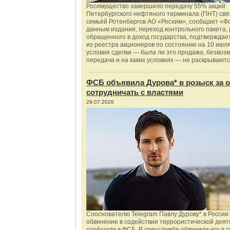
Росимущество завершило передачу 55% акций
Петербургского нефтяного терминала (ПНТ) свя
семьёй Ротенбергов АО «Росхим», сообщает «Ф
данным издания, переход контрольного пакета,
обращенного в доход государства, подтверждае
из реестра акционеров по состоянию на 10 июля
условия сделки — была ли это продажа, безвоз
передача и на каких условиях — не раскрываютс
ФСБ объявила Дурова* в розыск за о
сотрудничать с властями
29.07.2026
Сооснователю Telegram Павлу Дурову* в России
обвинение в содействии террористической деят
сообщили в ФСБ. В спецслужбе обвинили его в то