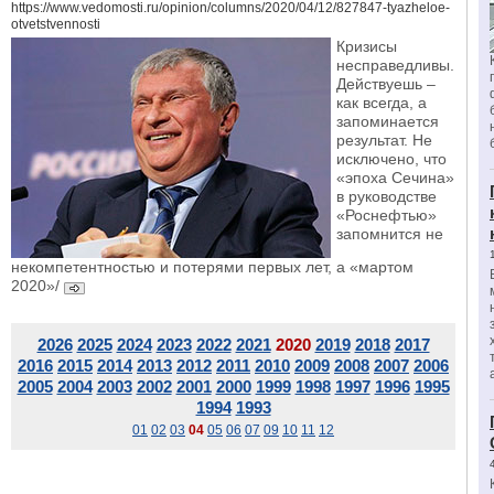
https://www.vedomosti.ru/opinion/columns/2020/04/12/827847-tyazheloe-
otvetstvennosti
Кризисы
несправедливы.
Действуешь –
как всегда, а
запоминается
результат. Не
исключено, что
«эпоха Сечина»
в руководстве
«Роснефтью»
запомнится не
некомпетентностью и потерями первых лет, а «мартом
2020»/
2026
2025
2024
2023
2022
2021
2020
2019
2018
2017
2016
2015
2014
2013
2012
2011
2010
2009
2008
2007
2006
2005
2004
2003
2002
2001
2000
1999
1998
1997
1996
1995
1994
1993
01
02
03
04
05
06
07
09
10
11
12