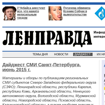
У Чубайса арестуют
Пугачева обвинила
все, что нажито
Ксению Собчак в
непосильным
вымогательстве
трудом
ТЕМЫ ДНЯ
НОВОСТИ
ДАЙДЖЕСТ
ИХ Н
Дайджест СМИ Санкт-Петербурга,
июнь 2015 г.
Материалы и обзоры по публикациям региональных
СМИ субъектов Северо-Западного федерального округа
(СЗФО): Ленинградской области, республики Карелия,
республики Коми, Архангельской области, Ненецкого
автономного округа, Вологодской области, Мурманской
области, Новгородской области, Псковской область,
Калининградской области, а также наиболее значимых