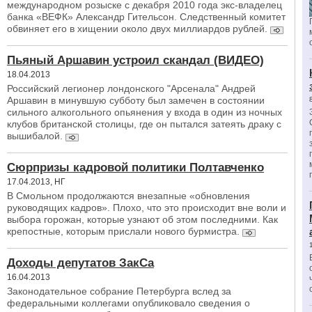
международном розыске с декабря 2010 года экс-владелец
банка «ВЕФК» Александр Гительсон. Следственный комитет
обвиняет его в хищении около двух миллиардов рублей.
Пьяный Аршавин устроил скандал (ВИДЕО)
18.04.2013
Российский легионер лондонского "Арсенала" Андрей
Аршавин в минувшую субботу был замечен в состоянии
сильного алкогольного опьянения у входа в один из ночных
клубов британской столицы, где он пытался затеять драку с
вышибалой.
Сюрпризы кадровой политики Полтавченко
17.04.2013, НГ
В Смольном продолжаются внезапные «обновления
руководящих кадров». Плохо, что это происходит вне воли и
выбора горожан, которые узнают об этом последними. Как
крепостные, которым прислали нового бурмистра.
Доходы депутатов ЗакСа
16.04.2013
Законодательное собрание Петербурга вслед за
федеральными коллегами опубликовало сведения о