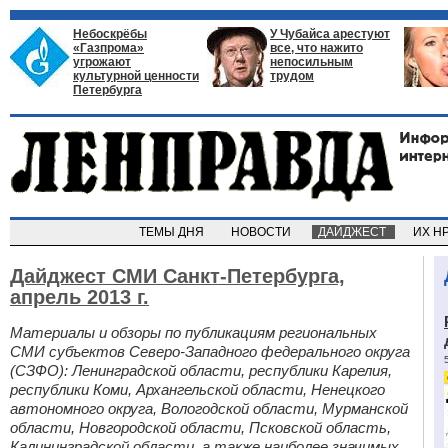
Небоскрёбы
У Чубайса арестуют
«Газпрома»
все, что нажито
угрожают
непосильным
культурной ценности
трудом
Петербурга
ТЕМЫ ДНЯ
НОВОСТИ
ДАЙДЖЕСТ
ИХ Н
Дайджест СМИ Санкт-Петербурга,
апрель 2013 г.
Материалы и обзоры по публикациям региональных
СМИ субъектов Северо-Западного федерального округа
(СЗФО): Ленинградской области, республики Карелия,
республики Коми, Архангельской области, Ненецкого
автономного округа, Вологодской области, Мурманской
области, Новгородской области, Псковской область,
Калининградской области, а также наиболее значимых