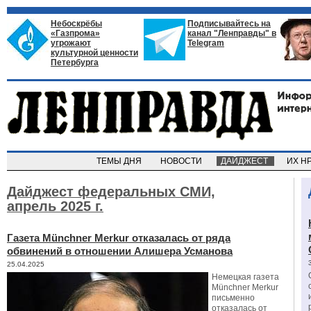
Небоскрёбы
Подписывайтесь на
«Газпрома»
канал "Ленправды" в
угрожают
Telegram
культурной ценности
Петербурга
ТЕМЫ ДНЯ
НОВОСТИ
ДАЙДЖЕСТ
ИХ Н
Дайджест федеральных СМИ,
апрель 2025 г.
Газета Münchner Merkur отказалась от ряда
обвинений в отношении Алишера Усманова
25.04.2025
Немецкая газета
Münchner Merkur
письменно
отказалась от