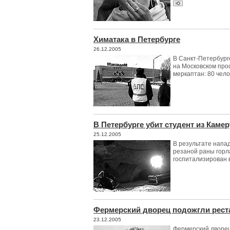
Химатака в Петербурге
26.12.2005
В Санкт-Петербург
на Московском про
меркаптан: 80 чел
В Петербурге убит студент из Каме
25.12.2005
В результате напад
резаной раны горл
госпитализирован 
Фермерский дворец подожгли рес
23.12.2005
Фермерский дворец