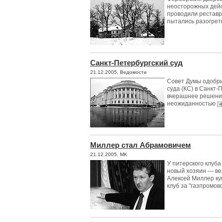
неосторожных дейс
проводили рестав
пытались разогрет
Санкт-Петербургский суд
21.12.2005, Ведомости
Совет Думы одобри
суда (КС) в Санкт-
вчерашнее решени
неожиданностью
Миллер стал Абрамовичем
21.12.2005, МК
У питерского клуб
новый хозяин — вел
Алексей Миллер к
клуб за "газпромов