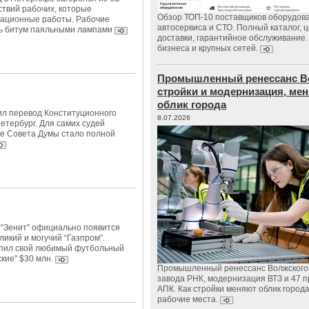
твий рабочих, которые
Обзор ТОП-10 поставщиков оборудов
рационные работы. Рабочие
автосервиса и СТО. Полный каталог, 
ь битум паяльными лампами
доставки, гарантийное обслуживание.
бизнеса и крупных сетей.
Промышленный ренессанс В
стройки и модернизация, м
облик города
л перевод Конституционного
8.07.2026
Петербург. Для самих судей
е Совета Думы стало полной
а “Зенит” официально появится
икий и могучий “Газпром”.
упил свой любимый футбольный
ские" $30 млн.
Промышленный ренессанс Волжского:
завода РНК, модернизация ВТЗ и 47 п
АПК. Как стройки меняют облик город
рабочие места.