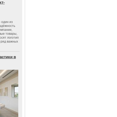
кт-
 один из
адёжность
омпании,
вые товары,
осят логотип
 ряд важных
астики в