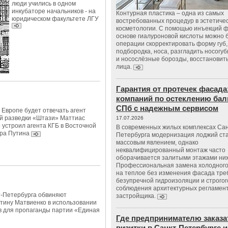
люди учились в одном
инкубаторе начальников - на
Контурная пластика – одна из самых
юридическом факультете ЛГУ
востребованных процедур в эстетиче
косметологии. С помощью инъекций 
основе гиалуроновой кислоты можно 
операции скорректировать форму губ, 
подбородка, носа, разгладить носогу
и носослёзные борозды, восстановить
лица.
Гарантия от протечек фасада
компаний по остеклению бал
СПб с надежным сервисом
в Европе будет отвечать агент
й разведки «Штази» Маттиас
17.07.2026
 устроил агента КГБ в Восточной
В современных жилых комплексах Сан
ра Путина
Петербурга модернизация лоджий ст
массовым явлением, однако
неквалифицированный монтаж часто
оборачивается залитыми этажами ни
Профессиональная замена холодного
на теплое без изменения фасада тре
безупречной гидроизоляции и строгог
соблюдения архитектурных регламен
т-Петербурга обвиняют
застройщика.
тину Матвиенко в использовании
в для пропаганды партии «Единая
Где предпринимателю заказа
визитки в Санкт-Петербурге и