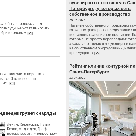
сувениров с логотипом в Сан
Петербурге, у которых есть
собственное производство
25.07.2026
 судебные процессы над
Наличие собственного производства –
ские суды не хотят выносить
ключевых факторов, определяющих н
ы бритоголовым
поставщика сувенирной продукции. К
которые не просто перепродают гото
а сами изготавливают сувениры и нан
на собственном оборудовании, имеют
преимуществ.
Рейтинг клиник контурной пл
Санкт-Петербурге
ическая элита перестала
23.07.2026
тство. Это новое для
ение.
Медведев грузил снаряды
Ленин, Керенский, Путин,
Козак, Медведев, Греф -
почему все эти «непростые»