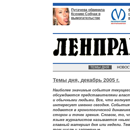
Пугачева обвинила
Ксению Собчак в
вымогательстве
ТЕМЫ ДНЯ
НОВО
Темы дня,
декабрь 2005 г.
Наиболее значимые события текущего
обсуждаются представителями власт
и обычными людьми. Все, что волнует
интересует именно сегодня. Событи
подаются в хронологической динамике
сторон и точек зрения. Словом, то, 
языке журналистов называется «ньюсм
главный материал дня или недели. Т
том числе и запретные.