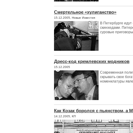
Смертельное «хулиганство»
15.12.2005, Новые Известия
В Петербурге идут
скинхедами. Питер
суровые приговор
Дресс-код кремлевских модников
15.12.2005
Современная полит
скрывать свое бога
номенклатуры явл
Как Козак боролся с пьянством, а 
14.12.2005, КП