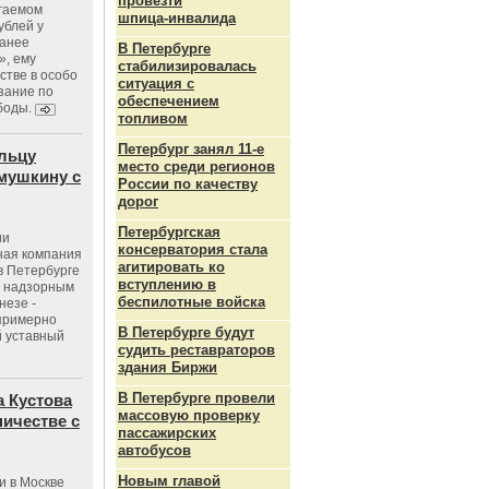
провезти
агаемом
шпица‑инвалида
ублей у
ранее
В Петербурге
», ему
стабилизировалась
тве в особо
ситуация с
зание по
обеспечением
боды.
топливом
Петербург занял 11-е
льцу
место среди регионов
мушкину с
России по качеству
дорог
Петербургская
ии
консерватория стала
ная компания
агитировать ко
в Петербурге
вступлению в
с надзорным
беспилотные войска
незе -
 примерно
В Петербурге будут
 уставный
судить реставраторов
здания Биржи
В Петербурге провели
 Кустова
массовую проверку
ичестве с
пассажирских
автобусов
Новым главой
и в Москве