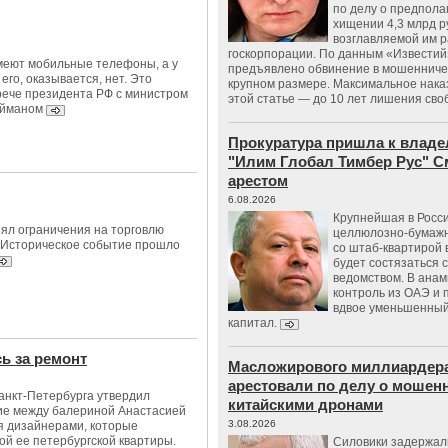
по делу о предпол
хищении 4,3 млрд р
возглавляемой им 
госкорпорации. По данным «Известий
меют мобильные телефоны, а у
предъявлено обвинение в мошенничес
го, оказывается, нет. Это
крупном размере. Максимальное нака
рече президента РФ с министром
этой статье — до 10 лет лишения сво
ейманом
Прокуратура пришла к владе
"Илим Глобал Тимбер Рус" С
арестом
6.08.2026
Крупнейшая в Росс
ял ограничения на торговлю
целлюлозно-бумаж
 Историческое событие прошло
со штаб-квартирой 
будет состязаться 
ведомством. В анам
контроль из ОАЭ и
вдвое уменьшенный
капитал.
ь за ремонт
Масложирового миллиардера
арестовали по делу о мошенн
анкт-Петербурга утвердил
китайскими дронами
ие между балериной Анастасией
3.08.2026
я дизайнерами, которые
ой ее петербургской квартиры.
Силовики задержал