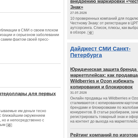
внедрению маркировки «Чес
Знак»
27.05.2026
10 проверенных компаний для подклю
Честному Знаку: от регистрации в ЦР
аутсорсинга. Список, плюсы, как выбр
бликации в СМИ о своем плохом
в обзоре.
лизации и серьезном заболевании
 самим фактом своей пресс-
Дайджест СМИ Санкт-
Петербурга
Юридическая защита бренда 
маркетплейсах: как продавц
Wildberries и Ozon избежать
копирования и блокировок
ефтедоллары для первых
31.07.2026
Онлайн продавцы на Wildberries и Oz
сталкиваются с копированием карточе
брендами и блокировками по жалобам
тываемые им деньги тесно
конкурентов. В статье разбираем, зач
 с ближайшим окружением
регистрировать товарный знак и офо
, но и непосредственно с
на контент до выхода на маркетплейс
ным
Рейтинг компаний по изгото