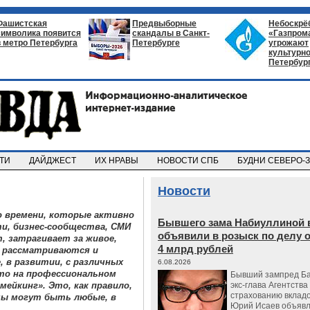
Фашистская
Предвыборные
Небоскрё
символика появится
скандалы в Санкт-
«Газпром
в метро Петербурга
Петербурге
угрожают
культурно
Петербур
СТИ
ДАЙДЖЕСТ
ИХ НРАВЫ
НОВОСТИ СПБ
БУДНИ СЕВЕРО-
Новости
 времени, которые активно
Бывшего зама Набиуллиной 
и, бизнес-сообщества, СМИ
объявили в розыск по делу 
, затрагивает за живое,
4 млрд рублей
я рассматриваются и
, в развитии, с различных
6.08.2026
что на профессиональном
Бывший зампред Ба
ейкинг». Это, как правило,
экс-глава Агентства
страхованию вкладо
емы могут быть любые, в
Юрий Исаев объявл