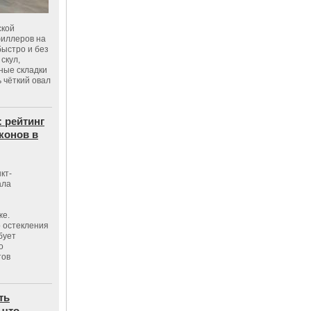
ской
филлеров на
быстро и без
скул,
бные складки
 чёткий овал
: рейтинг
конов в
кт-
ала
же.
 остекления
бует
о
тов
ть
 что