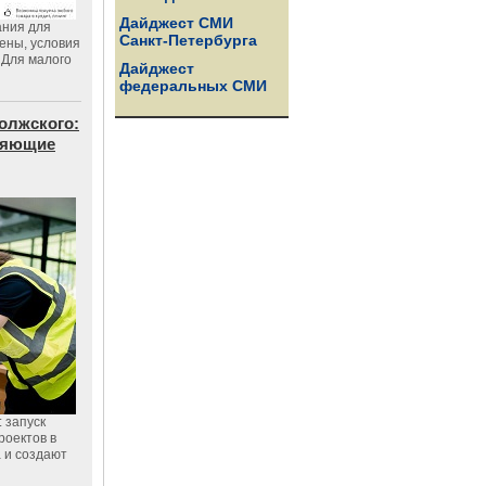
Дайджест СМИ
ания для
Санкт-Петербурга
цены, условия
 Для малого
Дайджест
федеральных СМИ
олжского:
еняющие
 запуск
роектов в
а и создают