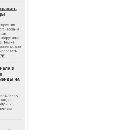
хранить
оды
осприятия
ногочасовым
нным
 нагрузками
з. Тем не
зрения можно
выработать
нала в
с
манды на
вила линию
 каждого
олу 2026
словным