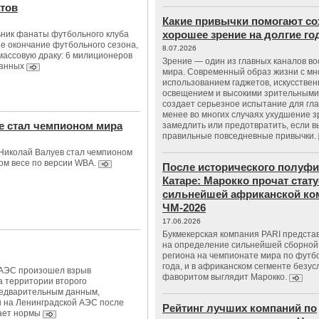
атов
Какие привычки помогают со
хорошее зрение на долгие г
ьник фанаты футбольного клуба
ие окончание футбольного сезона,
8.07.2026
 массовую драку: 6 милиционеров
Зрение — один из главных каналов в
жанных
мира. Современный образ жизни с м
использованием гаджетов, искусстве
освещением и высокими зрительными
создает серьезное испытание для гла
менее во многих случаях ухудшение 
е стал чемпионом мира
замедлить или предотвратить, если 
правильные повседневные привычки.
Николай Валуев стал чемпионом
ом весе по версии WBA.
После исторического полуфи
Катаре: Марокко прочат стату
сильнейшей африканской ко
ЧМ-2026
17.06.2026
Букмекерская компания PARI предста
на определение сильнейшей сборной
региона на чемпионате мира по футб
года, и в африканском сегменте безу
 АЭС произошел взрыв
фаворитом выглядит Марокко.
а территории второго
редварительным данным,
 на Ленинградской АЭС после
Рейтинг лучших компаний по
ает нормы