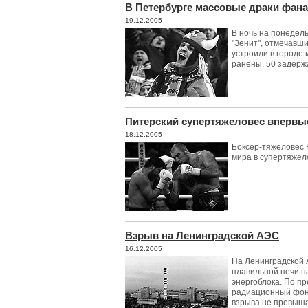
В Петербурге массовые драки фан
19.12.2005
В ночь на понедел
"Зенит", отмечавш
устроили в городе
ранены, 50 задер
Питерский супертяжеловес впервы
18.12.2005
Боксер-тяжеловес 
мира в супертяжел
Взрыв на Ленинградской АЭС
16.12.2005
На Ленинградской
плавильной печи н
энергоблока. По п
радиационный фон
взрыва не превыш