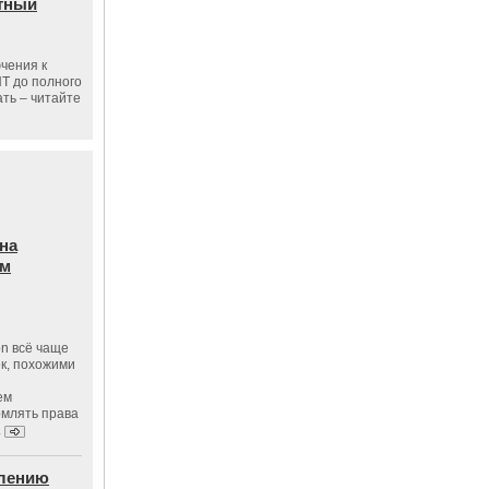
тный
чения к
ПТ до полного
ать – читайте
на
ам
on всё чаще
к, похожими
ем
рмлять права
.
влению