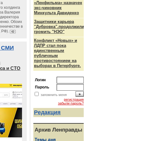
«Ленфильма» назначен
та
го холдинга
экс-чиновник
ра Валерия
Минкульта Давиденко
ндиректора
Защитники карьера
енко. Обоих
енничестве в
"Дубровка".продолжили
К РФ).
громить "НЭО"
Конфликт «Новых» и
ЛДПР стал пока
 СМИ
единственным
публичным
противостоянием на
в
выборах в Петербурге.
са и СТО
Логин
Пароль
запомнить меня
регистрация
забыли пароль?
Редакция
Архив Ленправды
Темы дня