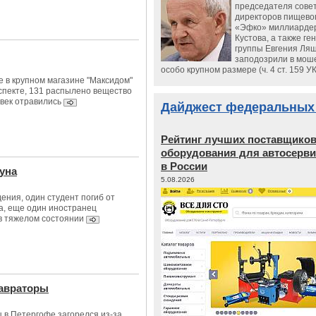
председателя сове
директоров пищево
«Эфко» миллиарде
Кустова, а также ге
группы Евгения Ляш
заподозрили в мош
особо крупном размере (ч. 4 ст. 159 У
е в крупном магазине "Максидом"
спекте, 131 распылено вещество
овек отравились
Дайджест федеральных
Рейтинг лучших поставщико
оборудования для автосерви
в России
руна
5.08.2026
ения, один студент погиб от
а, еще один иностранец
в тяжелом состоянии
тавраторы
 в Петергофе загорелся из-за