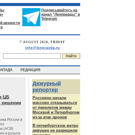
бы
Подписывайтесь на
а»
канал "Ленправды" в
Telegram
й ценности
га
7 AUGUST 2026, FRIDAY
info@lenpravda.ru
ЗАПАДА
РЕДАКЦИЯ
Дежурный
репортер
в ЦБ
Россияне начали
о хищении
массово отказываться
от перелетов между
Москвой и Петербургом
из-за атак дронов
нка России и
 по
В петербургском метро
в (АСВ)
девушке не разрешили
ен в розыск