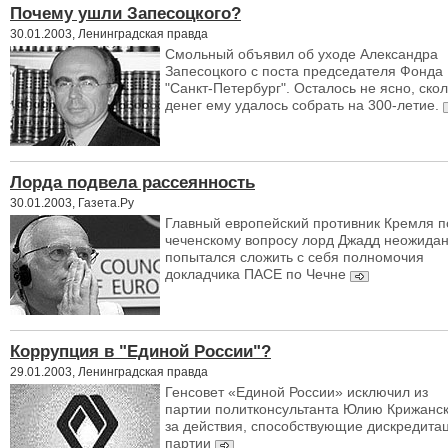
Почему ушли Запесоцкого?
30.01.2003, Ленинградская правда
Смольный объявил об уходе Александра
Запесоцкого с поста председателя Фонда
"Санкт-Петербург". Осталось не ясно, ско
денег ему удалось собрать на 300-летие.
Лорда подвела рассеянность
30.01.2003, Газета.Ру
Главный европейский противник Кремля п
чеченскому вопросу лорд Джадд неожида
попытался сложить с себя полномочия
докладчика ПАСЕ по Чечне
Коррупция в "Единой России"?
29.01.2003, Ленинградская правда
Генсовет «Единой России» исключил из
партии политконсультанта Юлию Крижанс
за действия, способствующие дискредита
партии