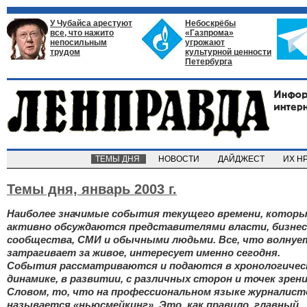
У Чубайса арестуют
Небоскрёбы
все, что нажито
«Газпрома»
непосильным
угрожают
трудом
культурной ценности
Петербурга
ТЕМЫ ДНЯ
НОВОСТИ
ДАЙДЖЕСТ
ИХ Н
Темы дня,
январь 2003 г.
Наиболее значимые события текущего времени, котор
активно обсуждаются представителями власти, бизнес
сообщества, СМИ и обычными людьми. Все, что волнуе
затрагивает за живое, интересует именно сегодня.
События рассматриваются и подаются в хронологичес
динамике, в развитии, с различных сторон и точек зрени
Словом, то, что на профессиональном языке журналист
называется «ньюсмейкинг». Это, как правило, главный