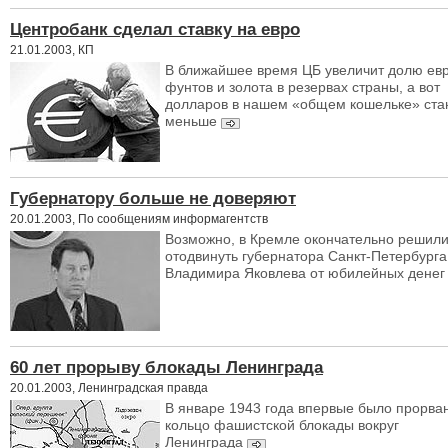
Центробанк сделал ставку на евро
21.01.2003, КП
В ближайшее время ЦБ увеличит долю евр
фунтов и золота в резервах страны, а вот
долларов в нашем «общем кошельке» ста
меньше
Губернатору больше не доверяют
20.01.2003, По сообщениям информагентств
Возможно, в Кремле окончательно решил
отодвинуть губернатора Санкт-Петербурга
Владимира Яковлева от юбилейных денег
60 лет прорыву блокады Ленинграда
20.01.2003, Ленинградская правда
В январе 1943 года впервые было прорва
кольцо фашистской блокады вокруг
Ленинграда