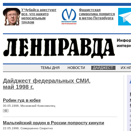
У Чубайса арестуют
Фашистская
все, что нажито
символика появится
непосильным
в метро Петербурга
трудом
ТЕМЫ ДНЯ
НОВОСТИ
ДАЙДЖЕСТ
ИХ Н
Дайджест федеральных СМИ,
май 1998 г.
Робин гуд в юбке
30.05.1998, Московский Комсомолец
Мальтийский орден в России попросту кинули
22.05.1998, Совершенно Секретно