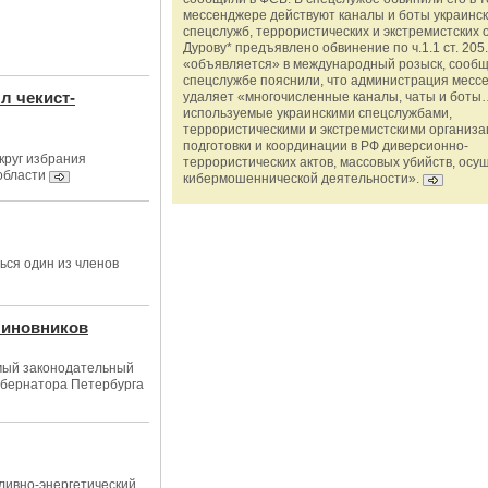
мессенджере действуют каналы и боты украинс
спецслужб, террористических и экстремистских 
Дурову* предъявлено обвинение по ч.1.1 ст. 205.
«объявляется» в международный розыск, сообщ
спецслужбе пояснили, что администрация месс
л чекист-
удаляет «многочисленные каналы, чаты и боты…
используемые украинскими спецслужбами,
террористическими и экстремистскими организ
подготовки и координации в РФ диверсионно-
круг избрания
террористических актов, массовых убийств, осу
области
кибермошеннической деятельности».
ься один из членов
чиновников
имый законодательный
убернатора Петербурга
ливно-энергетический