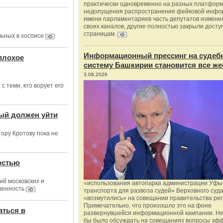
практически одновременно на разных платформ
недопущения распространения фейковой инфо
имени парламентариев часть депутатов измени
своих каналов, другие полностью закрыли доступ
страницам.
льных в хосписе
Информационный прессинг на судеб
плохое
систему Башкирии становится все же
3.08.2026
с теми, кто ворует его
тый должен уйти
ору Кротову пока не
остью
ий московских и
«использования автопарка администрации Уфы 
венность
транспорта для развоза судей» Верховного суд
«возмутились» на совещании правительства рег
Примечательно, что произошло это на фоне
аться в
развернувшейся информационной кампании. Не
бы было обсуждать на совещаниях вопросы эф