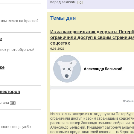
перед заказом.
Темы дня
 комплекса на Красной
Из‑за хакерских атак депутаты Петер
ограничили доступ к своим страница
е
соцсетях
6.08.2026
нок у петербургской
ке
нвесторов
огана
Из‑за волны хакерских атак депутаты Петербур
ограничили доступ к своим страницам в соцсетях
рассказал спикер Законодательного собрания г
ности спецслужб к
Александр Бельский. Инцидент затронул аккаун
нескольких представителей власти — киберата