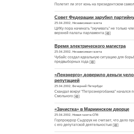
Полетит ли этот конь на президентском само
Совет Федерации зарубил партийн
25.04.2002, Независимая газета
ЦИКу пора начинать "окучивать" не только чле
верхней палаты парламента
Время электрического магистра
25.04.2002, Независимая газета
Чубайс создал идеальную ситуацию для борьб
предвыборных года
«Ленэнерго» доверило деньги чело
репутацией
25.04.2002, Вечерний Петербург
Скандал вокруг "Петроэнергобанка" начался 
Смольного
«Зачистка» в Мариинском дворце
25.04.2002, Новая газета-СПб
Горпрокурор Сыдорук не считает, что дело пр
с его депутатской деятельностью