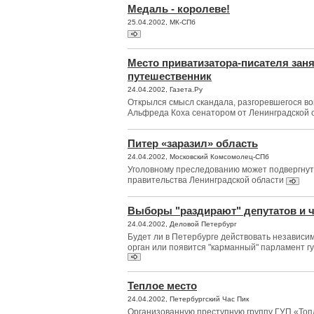
Медаль - королеве!
25.04.2002, МК-СПб
Место приватизатора-писателя заня
путешественник
24.04.2002, Газета.Ру
Открылся смысл скандала, разгоревшегося во
Альфреда Коха сенатором от Ленинградской 
Питер «заразил» область
24.04.2002, Московский Комсомолец-СПб
Уголовному преследованию может подвергнут
правительства Ленинградской области
Выборы "раздирают" депутатов и 
24.04.2002, Деловой Петербург
Будет ли в Петербурге действовать независ
орган или появится "карманный" парламент г
Теплое место
24.04.2002, Петербургский Час Пик
Организованную преступную группу ГУП «Топ