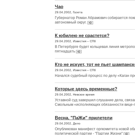
Чао
29.04.2002, Газета
Губернатор Роман Абрамович собирается пок
автономный округ.
К юбилею не срастется?
29.04.2002, Известия – СПб
В Петербурге будет кольцевая линия метропо
пятнадцать
Кто не искует, тот не пьет шампанск
29.04.2002, Известия – СПб
Начался судебный процесс по делу «Каган п
Которые здесь временные?
29.04.2002, Невское время
Уставной суд завершил слушание дела, связа
Смольным «исполняющих обязанности вице-
Весна. "ПаЖи" прилетели
29.04.2002, Дело
Опубликован манифест оргкомитета новой о
политической партии - "Партии Жизни"