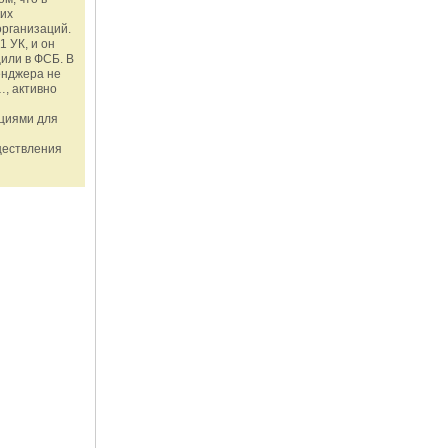
ких
организаций.
1 УК, и он
или в ФСБ. В
енджера не
, активно
ациями для
ществления