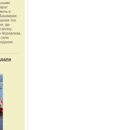
льными
зврат
омочь в
Башкирии,
ценке тех
я, где
ю волну
я Журавлева,
 (или
издания
тдали