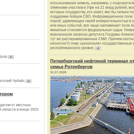
использования земель, например, с подозрите
обменами участков в Уфе на 21 млрд рублей, во
которых государству, кто знает, мог бы сильно п
поддержке бойцов СВО. Информационное поле 
порой, удивляющее своей избирательностью в о
или иных событий, все чаще напоминает поле бо
мишенью становятся федеральные судьи. Нову
всколыхнули запросы депутата Госдумы Алексе
тут же растиражированные СМИ. Причем охотно
неохотно?) тему «разогнали» государственные 
республиканского уровня.
дзор
Петербургский нефтяной терминал о
семье Ротенбергов
31.07.2026
натолий Чубайс
атором
датом от местных
 области в конце 2003