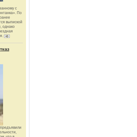
занному с
онтанка». По
 ранее
тся выпиской
, однако
мездная
я.
тказ
 предъявили
ельности,
м, что в