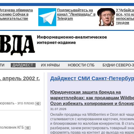
Пугачева обвинила
Подписывайтесь на
У Чубайса
Ксению Собчак в
канал "Ленправды" в
все, что 
вымогательстве
Telegram
непосил
трудом
СТИ
ДАЙДЖЕСТ
ИХ НРАВЫ
НОВОСТИ СПБ
БУДНИ СЕВЕРО-
,
апрель 2002 г.
Дайджест СМИ Санкт-Петербур
Юридическая защита бренда на
маркетплейсах: как продавцам Wildbe
Ozon избежать копирования и блоки
оровать - это плохо
31.07.2026
Онлайн продавцы на Wildberries и Ozon всё чащ
сталкиваются с копированием карточек, похожи
и блокировками по жалобам конкурентов. В стат
полковник КГБ
разбираем, зачем регистрировать товарный зна
оформлять права на контент до выхода на марк