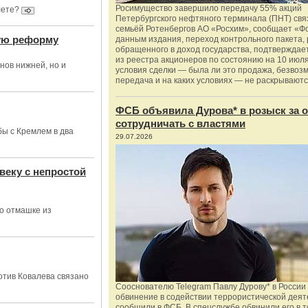
Росимущество завершило передачу 55% акций
лете?
Петербургского нефтяного терминала (ПНТ) свя
семьёй Ротенбергов АО «Росхим», сообщает «Ф
ую реформу
данным издания, переход контрольного пакета,
обращенного в доход государства, подтверждае
из реестра акционеров по состоянию на 10 июля
нов нижней, но и
условия сделки — была ли это продажа, безвоз
передача и на каких условиях — не раскрываютс
ФСБ объявила Дурова* в розыск за о
сотрудничать с властями
ы с Кремлем в два
29.07.2026
веку с непростой
по отмашке из
отив Ковалева связано
Сооснователю Telegram Павлу Дурову* в России
обвинение в содействии террористической деят
сообщили в ФСБ. В спецслужбе обвинили его в то