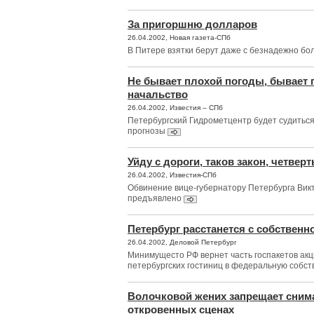
За пригоршню долларов
26.04.2002, Новая газета-СПб
В Питере взятки берут даже с безнадежно бо
Не бывает плохой погоды, бывает 
начальство
26.04.2002, Известия – СПб
Петербургский Гидрометцентр будет судиться 
прогнозы
Уйду с дороги, таков закон, четвер
26.04.2002, Известия-СПб
Обвинение вице-губернатору Петербурга Викт
предъявлено
Петербург расстанется с собственн
26.04.2002, Деловой Петербург
Минимущесто РФ вернет часть госпакетов акц
петербургских гостиниц в федеральную собст
Волочковой жених запрещает сним
откровенных сценах