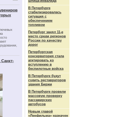
шпица‑инвалида
В Петербурге
сувениров
стабилизировалась
оторых
ситуация с
обеспечением
топливом
ключевых
Петербург занял 11-е
ка
место среди регионов
росто
России по качеству
вают
дорог
орудовании,
Петербургская
консерватория стала
агитировать ко
 Санкт-
вступлению в
беспилотные войска
В Петербурге будут
судить реставраторов
здания Биржи
В Петербурге провели
массовую проверку
пассажирских
автобусов
Новым главой
«Ленфильма» назначен