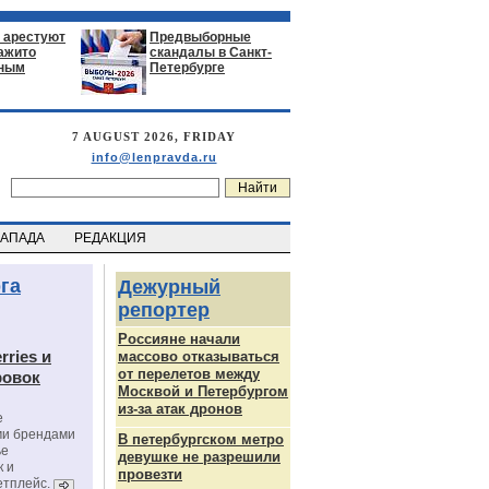
 арестуют
Предвыборные
нажито
скандалы в Санкт-
ьным
Петербурге
7 AUGUST 2026, FRIDAY
info@lenpravda.ru
ЗАПАДА
РЕДАКЦИЯ
га
Дежурный
репортер
Россияне начали
rries и
массово отказываться
от перелетов между
ровок
Москвой и Петербургом
из-за атак дронов
е
ми брендами
В петербургском метро
ье
девушке не разрешили
к и
провезти
етплейс.