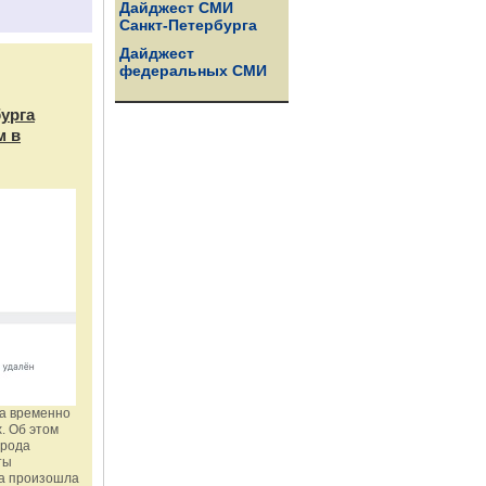
Дайджест СМИ
Санкт-Петербурга
Дайджест
федеральных СМИ
бурга
м в
га временно
. Об этом
орода
ты
ка произошла