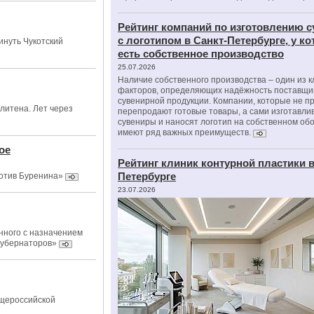
Рейтинг компаний по изготовлению 
с логотипом в Санкт-Петербурге, у к
инуть Чукотский
есть собственное производство
25.07.2026
Наличие собственного производства – один из 
факторов, определяющих надёжность поставщи
сувенирной продукции. Компании, которые не п
литена. Лет через
перепродают готовые товары, а сами изготавли
сувениры и наносят логотип на собственном об
имеют ряд важных преимуществ.
ое
Рейтинг клиник контурной пластики в
Петербурге
ротив Буренина»
23.07.2026
нного с назначением
губернаторов»
бщероссийской