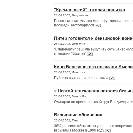
"Кремлевский": вторая попытка
26.04.2002, Ведомости
Проект строительства многофункционального
площади застопорился
Питер готовится к бензиновой войн
26.04.2002, Известия
"Славнефть" решила выкупить сеть бензоколо
компании "Фаэтон"
Кино Березовского показали Амери
26.04.2002, Известия
Публика в ужасе валила из зала
«Шестой телеканал» остался без и
26.04.2002, Газета.Ру
Олигархи не приняли в свой круг Владимира К
Взрывные обвинения
26.04.2002, Time
38% россиян абсолютно уверены в непричаст
взрывам в Москве в 1999 году