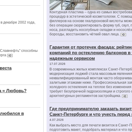
Контурная пластика – одна из самых востребов
процедур в эстетической косметологии. С помо
филлеров на основе гиалуроновой кислоты мож
в декабре 2002 года,
без операции скорректировать форму губ, скул, 
носа, разгладить носогубные складки и носослё
борозды, восстановить чёткий овал лица.
Гарантия от протечек фасада: рейтин
"Славнефть" способны
компаний по остеклению балконов в
урга
надежным сервисом
17.07.2026
веста
В современных жилых комплексах Санкт-Петерб
модернизация лоджий стала массовым явлением
неквалифицированный монтаж часто оборачива
залитыми этажами ниже. Профессиональная за
холодного остекления на теплое без изменени
а = Любовь?
требует безупречной гидроизоляции и строгого
архитектурных регламентов застройщика.
Где предпринимателю заказать визит
влюбился в
Санкт-Петербурге и что учесть перед
4.07.2026
Как выбрать место для печати визиток в Санкт-
подготовить макет, подобрать материал и что п