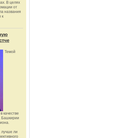
ах. В целях
рмации от
ла названия
 к
ную
стче
Темой
в качестве
а Башкирии
иона.
 лучше ли
фективного