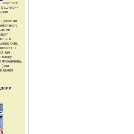
в качестве
а Башкирии
иона.
 лучше ли
фективного
льными
зврат
омочь в
Башкирии,
ценке тех
я, где
ю волну
я Журавлева,
 (или
издания
тдали