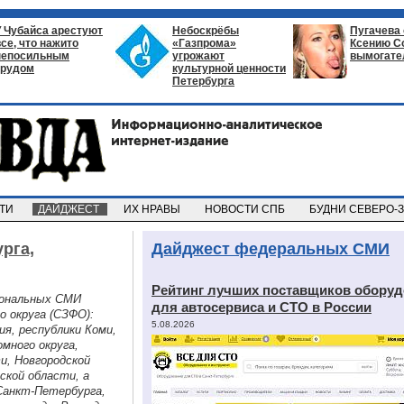
У Чубайса арестуют
Небоскрёбы
Пугачева
все, что нажито
«Газпрома»
Ксению С
непосильным
угрожают
вымогате
трудом
культурной ценности
Петербурга
СТИ
ДАЙДЖЕСТ
ИХ НРАВЫ
НОВОСТИ СПБ
БУДНИ СЕВЕРО-
рга,
Дайджест федеральных СМИ
Рейтинг лучших поставщиков обору
иональных СМИ
для автосервиса и СТО в России
о округа (СЗФО):
5.08.2026
ия, республики Коми,
много округа,
и, Новгородской
ской области, а
Санкт-Петербурга,