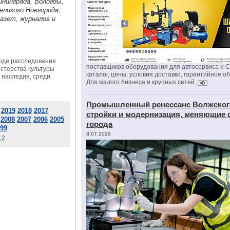
ининграда, Вологды,
ликого Новгорода,
газет, журналов и
ходе расследования
поставщиков оборудования для автосервиса и 
стерства культуры
каталог, цены, условия доставки, гарантийное о
о наследия, среди
Для малого бизнеса и крупных сетей.
Промышленный ренессанс Волжског
2019
2018
2017
стройки и модернизация, меняющие 
2008
2007
2006
2005
города
99
8.07.2026
12