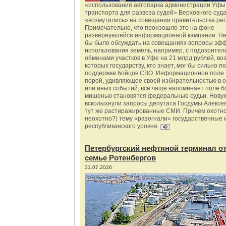
«использования автопарка администрации Уфы 
транспорта для развоза судей» Верховного суд
«возмутились» на совещании правительства рег
Примечательно, что произошло это на фоне
развернувшейся информационной кампании. Не
бы было обсуждать на совещаниях вопросы эф
использования земель, например, с подозрите
обменами участков в Уфе на 21 млрд рублей, во
которых государству, кто знает, мог бы сильно п
поддержке бойцов СВО. Информационное поле 
порой, удивляющее своей избирательностью в о
или иных событий, все чаще напоминает поле бо
мишенью становятся федеральные судьи. Нову
всколыхнули запросы депутата Госдумы Алексе
тут же растиражированные СМИ. Причем охотно
неохотно?) тему «разогнали» государственные 
республиканского уровня.
Петербургский нефтяной терминал о
семье Ротенбергов
31.07.2026