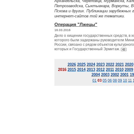
Архангельска, Череповца, Мурманска, Кал
Петрозаводска, Сыктывкара, Воркуты, Ве
Пскова и других. Публикации зарубежных 
интернет-сайтов той же тематики.
Операция "Лжецы"
16.03.2016
Дело о хищении государственных средств, в 
которого были задержаны руководители Мини
России, связано с рядом объектов культурног
которых и Государственный Эрмитаж.
2026
2025
2024
2023
2022
2021
2020
2016
2015
2014
2013
2012
2011
2010
2009
2004
2003
2002
2001
19
01
03
05
06
08
09
10
11