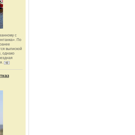
занному с
онтанка». По
 ранее
тся выпиской
, однако
мездная
я.
тказ