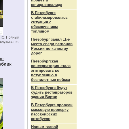
провезти
шпица‑инвалида
В Петербурге
стабилизировалась
ситуация с
обеспечением
топливом
СТО. Полный
Петербург занял 11-е
бслуживание.
место среди регионов
России по качеству
дорог
о:
Петербургская
облик
консерватория стала
агитировать ко
вступлению в
беспилотные войска
В Петербурге будут
судить реставраторов
здания Биржи
В Петербурге провели
массовую проверку
пассажирских
автобусов
Новым главой