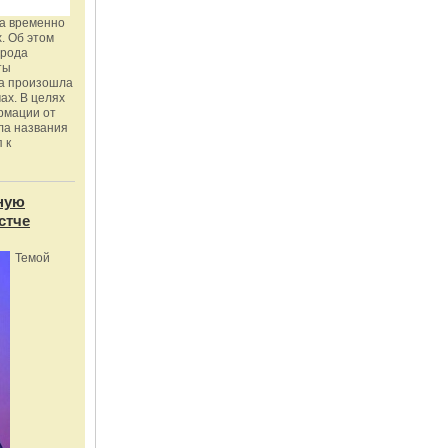
га временно
. Об этом
орода
ты
ка произошла
ах. В целях
рмации от
ла названия
 к
ную
стче
Темой