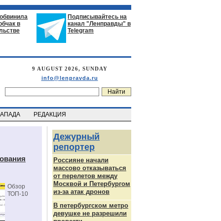
 обвинила
Подписывайтесь на
обчак в
канал "Ленправды" в
льстве
Telegram
9 AUGUST 2026, SUNDAY
info@lenpravda.ru
ЗАПАДА
РЕДАКЦИЯ
Дежурный
репортер
дования
Россияне начали
массово отказываться
от перелетов между
Москвой и Петербургом
Обзор
из-за атак дронов
ТОП-10
В петербургском метро
девушке не разрешили