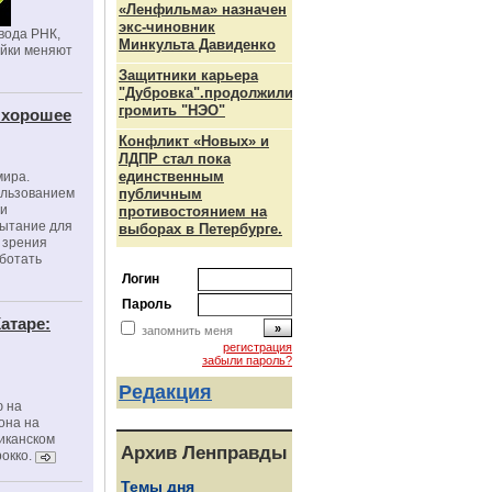
«Ленфильма» назначен
экс-чиновник
вода РНК,
Минкульта Давиденко
ойки меняют
Защитники карьера
"Дубровка".продолжили
громить "НЭО"
 хорошее
Конфликт «Новых» и
ЛДПР стал пока
единственным
мира.
ользованием
публичным
ми
противостоянием на
пытание для
выборах в Петербурге.
е зрения
ботать
Логин
Пароль
атаре:
запомнить меня
регистрация
забыли пароль?
Редакция
ю на
она на
риканском
Архив Ленправды
окко.
Темы дня