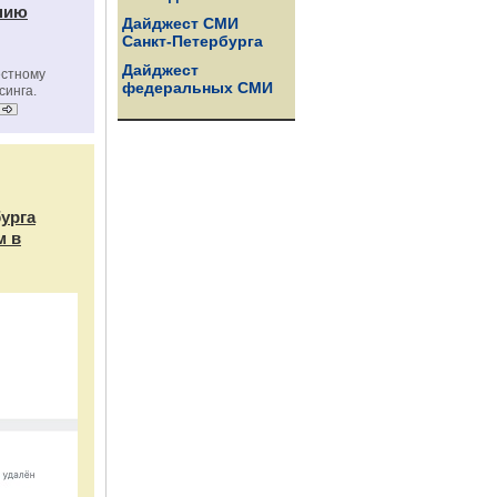
нию
Дайджест СМИ
Санкт-Петербурга
Дайджест
естному
федеральных СМИ
синга.
бурга
м в