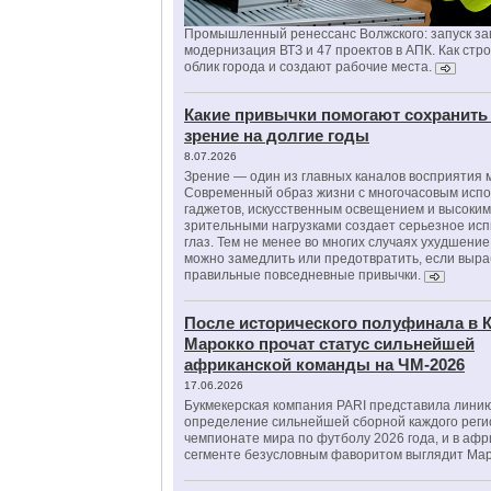
Промышленный ренессанс Волжского: запуск за
модернизация ВТЗ и 47 проектов в АПК. Как стр
облик города и создают рабочие места.
Какие привычки помогают сохранить
зрение на долгие годы
8.07.2026
Зрение — один из главных каналов восприятия 
Современный образ жизни с многочасовым исп
гаджетов, искусственным освещением и высоки
зрительными нагрузками создает серьезное ис
глаз. Тем не менее во многих случаях ухудшени
можно замедлить или предотвратить, если выра
правильные повседневные привычки.
После исторического полуфинала в К
Марокко прочат статус сильнейшей
африканской команды на ЧМ-2026
17.06.2026
Букмекерская компания PARI представила лини
определение сильнейшей сборной каждого реги
чемпионате мира по футболу 2026 года, и в аф
сегменте безусловным фаворитом выглядит Мар