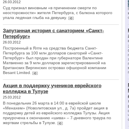
26.03.2012
Суд признал виновным «в причинении смерти по
неосторожности» жителя Петербурга, с балкона которого
упала ледяная глыба на девушку.
Запутанная история с санаторием «Санкт-
Петербург»
26.03.2012
Построенный в Ялте на средства бюджета Санкт-
Петербурга за 100 млн долларов санаторий «Санкт-
Петербург» был продан при губернаторе Валентине
Матвиенко за 9 млн долларов зарегистрированной на
Британских Виргинских островах офшорной компании
Besant Limited.
Акция в поддержку учеников еврейского
колледжа в Тулузе
25.03.2012
В понедельник 26 марта в 14:00 в еврейской школе
«Менахем» (Новолитовская ул., д. 7а) пройдет акция в
поддержку детей из еврейского колледжа Тулузы. Акция
приурочена к окончанию «шива» – 7-дневного траура по
жертвам стрельбы в Тулузе.