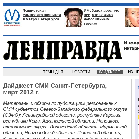
Фашистская
У Чубайса арестуют
символика появится
все, что нажито
в метро Петербурга
непосильным
трудом
ТЕМЫ ДНЯ
НОВОСТИ
ДАЙДЖЕСТ
ИХ Н
Дайджест СМИ Санкт-Петербурга,
март 2012 г.
Материалы и обзоры по публикациям региональных
СМИ субъектов Северо-Западного федерального округа
(СЗФО): Ленинградской области, республики Карелия,
республики Коми, Архангельской области, Ненецкого
автономного округа, Вологодской области, Мурманской
области, Новгородской области, Псковской область,
Калининградской области, а также наиболее значимых