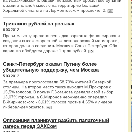
на Исаакиевской площади, неизвестный бросил две бутылки
с зажигательной смесью на территорию Большой
Хоральной синагоги на Лермонтовском проспекте, 2.
Триллион рублей на рельсах
6.03.2012
Правительству представлены два варианта финансированя
создания высокоскоростной железнодорожной магистрали,
которая должна соединить Москву и Санкт-Петербург. Оба
варианта обойдутся дороже 1 трлн рублей.
Санкт-Петербург оказал Путину более
убедительную поддержку, чем Москва
5.03.2012
За премьера проголосовали 58,79% жителей Северной
столицы. На второе место также выходит М.Прохоров с
15,5% голосов. В пользу Г.Зюганова сделали свой выбор
13,07% горожан, а С.Миронов неожиданно опередил
В.Жириновского - 6,61% голосов против 4,65% у лидера
либерал-демократов.
Оппозиция планирует разбить палаточный
лагерь перед ЗАКСом