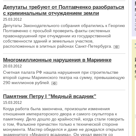
Депутаты требуют от Полтавченко разобраться
с криминальным отчуждением земли
25.03.2012
Депутаты Законодательного собрания обратились к Георгию
Полтавченко с просьбой проверить факты системных
правонарушений при отчуждении из государственной
собственности зданий и земельных участков,
расположенных в элитных районах Санкт-Петербурга.
Многомиллионные нарушения в Мариинке
20.03.2012
Счетная палата РФ нашла нарушения при строительстве
второй сцены Мариинского театра на сумму, превышающую
290 миллионов рублей.
Памятник Петру I "Медный всадник"
15.03.2012
Когда работа была закончена, произошли изменения
отношения императорского двора и самого скульптора к
памятнику. Дело дошло до крайностей, когда стали говорить
о том, Фальконе причастен только к технической стороне
монумента. Мастер обиделся и даже не дождался открытия
знаменитого «Медного всадника». Он уехал вместе со