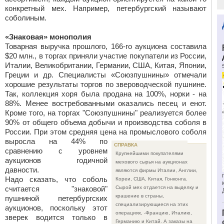
конкретный мех. Например, петербургский называют
соболиным.
«Знаковая» монополия
Товарная выручка прошлого, 166-го аукциона составила
$20 млн., в торгах приняли участие покупатели из России,
Италии, Великобритании, Германии, США, Китая, Японии,
Греции и др. Специалисты «Союзпушнины» отмечали
хорошие результаты торгов по звероводческой пушнине.
Так, коллекция хоря была продана на 100%, норки - на
88%. Менее востребованными оказались песец и енот.
Кроме того, на торгах "Союзпушнины" реализуется более
90% от общего объема добычи и производства соболя в
России. При этом средняя цена на промыслового соболя
выросла
на 44% по
СПРАВКА
сравнению с уровнем
Крупнейшими покупателями
аукционов годичной
мехового сырья на аукционах
давности.
являются фирмы Италии, Англии,
Надо сказать, что соболь
Кореи, США, Китая, Гонконга.
считается "знаковой"
Сырой мех отдается на выделку и
крашение в страны,
пушниной петербургских
специализирующиеся на этих
аукционов, поскольку этот
операциях, -Францию, Италию,
зверек водится только в
Германию и Китай. А заказы на