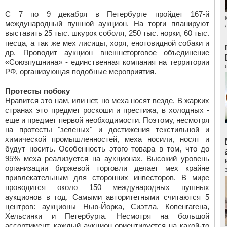
С 7 по 9 декабря в Петербурге пройдет 167-й
международный пушной аукцион. На торги планируют
выставить 25 тыс. шкурок соболя, 250 тыс. норки, 60 тыс.
песца, а так же мех лисицы, хоря, енотовидной собаки и
др. Проводит аукцион внешнеторговое объединение
«Союзпушнина» - единственная компания на территории
РФ, организующая подобные мероприятия.
Протесты побоку
Нравится это нам, или нет, но меха носят везде. В жарких
странах это предмет роскоши и престижа, в холодных -
еще и предмет первой необходимости. Поэтому, несмотря
на протесты "зеленых" и достижения текстильной и
химической промышленностей, меха носили, носят и
будут носить. Особенность этого товара в том, что до
95% меха реализуется на аукционах. Высокий уровень
организации биржевой торговли делает мех крайне
привлекательным для сторонних инвесторов. В мире
проводится около 150 международных пушных
аукционов в год. Самыми авторитетными считаются 5
центров: аукционы Нью-Йорка, Сиэтла, Копенгагена,
Хельсинки и Петербурга. Несмотря на большой
ассортимент, каждый аукцион ориентируется на какой-то