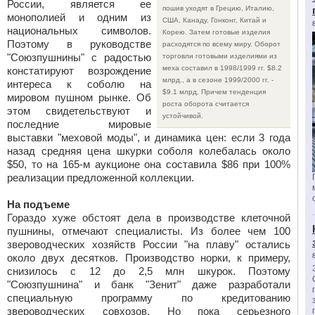
России, является ее
пошив уходят в Грецию, Италию,
монополией и одним из
США, Канаду, Гонконг, Китай и
национальных символов.
Корею. Затем готовые изделия
Поэтому в руководстве
расходятся по всему миру. Оборот
"Союзпушнины" с радостью
торговли готовыми изделиями из
меха составил в 1998/1999 гг. $8.2
констатируют возрождение
млрд., а в сезоне 1999/2000 гг. -
интереса к соболю на
$9.1 млрд. Причем тенденция
мировом пушном рынке. Об
роста оборота считается
этом свидетельствуют и
устойчивой.
последние мировые
выставки "меховой моды", и динамика цен: если 3 года
назад средняя цена шкурки соболя колебалась около
$50, то на 165-м аукционе она составила $86 при 100%
реализации предложенной коллекции.
На подъеме
Гораздо хуже обстоят дела в производстве клеточной
пушнины, отмечают специалисты. Из более чем 100
звероводческих хозяйств России "на плаву" остались
около двух десятков. Производство норки, к примеру,
снизилось с 12 до 2,5 млн шкурок. Поэтому
"Союзпушнина" и банк "Зенит" даже разработали
специальную программу по кредитованию
звероводческих совхозов. Но пока серьезного