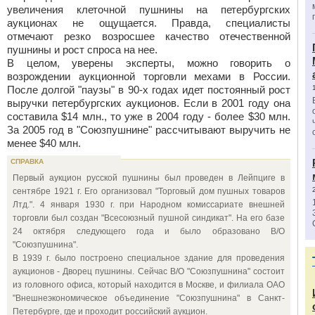
увеличения клеточной пушнины на петербургских
аукционах не ощущается. Правда, специалисты
отмечают резко возросшее качество отечественной
пушнины и рост спроса на нее.
В целом, уверены эксперты, можно говорить о
возрождении аукционной торговли мехами в России.
После долгой "паузы" в 90-х годах идет постоянный рост
выручки петербургских аукционов. Если в 2001 году она
составила $14 млн., то уже в 2004 году - более $30 млн.
За 2005 год в "Союзпушнине" рассчитывают выручить не
менее $40 млн.
СПРАВКА
Первый аукцион русской пушнины был проведен в Лейпциге в
сентябре 1921 г. Его организовал "Торговый дом пушных товаров
Лтд.". 4 января 1930 г. при Народном комиссариате внешней
торговли был создан "Всесоюзный пушной синдикат". На его базе
24 октября следующего года и было образовано В/О
"Союзпушнина".
В 1939 г. было построено специальное здание для проведения
аукционов - Дворец пушнины. Сейчас В/О "Союзпушнина" состоит
из головного офиса, который находится в Москве, и филиала ОАО
"Внешнеэкономическое объединение "Союзпушнина" в Санкт-
Петербурге, где и проходит российский аукцион.