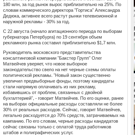
180 млн, за год рынок вырос приблизительно на 25%. По
словам коммерческого директора "Гортиса" Александра
Дедюка, активнее всего растут рынки телевизионной и
наружной рекламы - 30% за год.
С 22 августа (начало агитационного периода по выборам
губернатора Петербурга) по 19 сентября объем
рекламного рынка составил приблизительно $1,7 млн.
Руководитель московского представительства
консалтинговой компании "Бакстер Групп" Олег
Матвейчев уверяет, что новое выборное
законодательство свело на нет черные схемы оплаты
политической рекламы. "Новый закон существенно
увеличил предвыборные фонды, поэтому кандидаты
стали напрямую оплачивать из них рекламу,
избавившись от проблем, связанных с двойной
бухгалтерией", - говорит Матвейчев. По его оценке, ранее
на выборах официальные расходы составляли не более
30% от реальных расходов. Сейчас, говорит Матвейчев,
легально расходуется до 70% средств, затрачиваемых на
кампанию. По его словам, черные расходы кандидатов
сейчас связаны только с оплатой труда работников
штабов и полиграфических услуг.