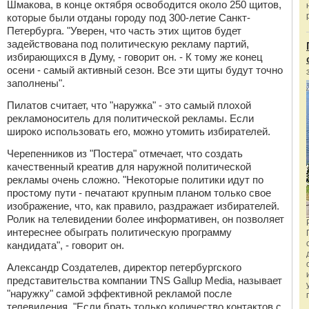
Шмакова, в конце октября освободится около 250 щитов,
которые были отданы городу под 300-летие Санкт-
Петербурга. "Уверен, что часть этих щитов будет
задействована под политическую рекламу партий,
избирающихся в Думу, - говорит он. - К тому же конец
осени - самый активный сезон. Все эти щиты будут точно
заполнены".
Пилатов считает, что "наружка" - это самый плохой
рекламоноситель для политической рекламы. Если
широко использовать его, можно утомить избирателей.
Черепенников из "Постера" отмечает, что создать
качественный креатив для наружной политической
рекламы очень сложно. "Некоторые политики идут по
простому пути - печатают крупным планом только свое
изображение, что, как правило, раздражает избирателей.
Ролик на телевидении более информативен, он позволяет
интереснее обыграть политическую программу
кандидата", - говорит он.
Александр Создателев, директор петербургского
представительства компании TNS Gallup Media, называет
"наружку" самой эффективной рекламой после
телевидения. "Если брать только количество контактов с