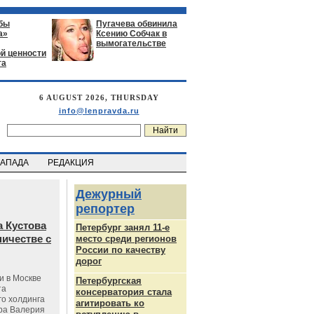
бы
Пугачева обвинила
а»
Ксению Собчак в
вымогательстве
й ценности
га
6 AUGUST 2026, THURSDAY
info@lenpravda.ru
ЗАПАДА
РЕДАКЦИЯ
Дежурный
репортер
 Кустова
Петербург занял 11-е
ичестве с
место среди регионов
России по качеству
дорог
и в Москве
Петербургская
та
консерватория стала
го холдинга
агитировать ко
ра Валерия