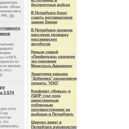
вступлению в
ндиректора
беспилотные войска
енко. Обоих
енничестве в
В Петербурге будут
К РФ).
судить реставраторов
здания Биржи
«главного
В Петербурге провели
тивов
массовую проверку
пассажирских
автобусов
ачальник
одившего
Новым главой
ктивов
«Ленфильма» назначен
ы» и ЮГК,
экс-чиновник
подписан по
Минкульта Давиденко
а не указана.
т это с
Защитники карьера
"Дубровка".продолжили
громить "НЭО"
тру
Конфликт «Новых» и
 3,574
ЛДПР стал пока
единственным
публичным
для этого
противостоянием на
5 год
выборах в Петербурге.
ентство
, что
Широко живет в
 облагались
Петербурге руководство