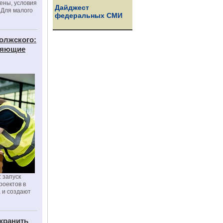
цены, условия
Дайджест
 Для малого
федеральных СМИ
олжского:
еняющие
 запуск
роектов в
а и создают
хранить