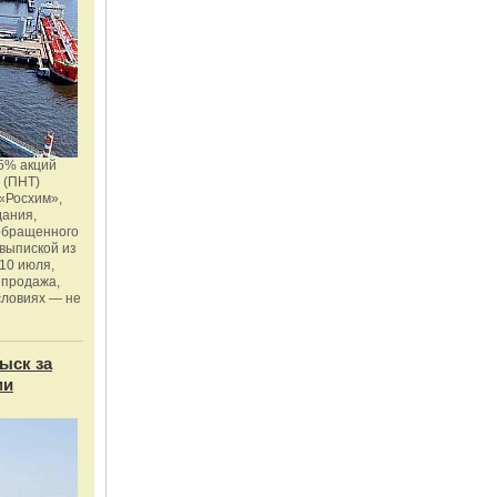
5% акций
 (ПНТ)
«Росхим»,
дания,
 обращенного
 выпиской из
10 июля,
 продажа,
словиях — не
ыск за
ми