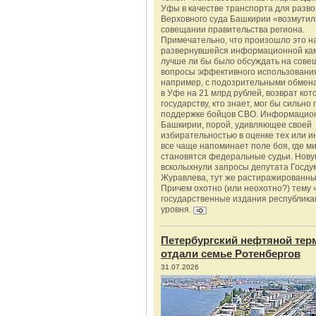
Уфы в качестве транспорта для разво
Верховного суда Башкирии «возмутил
совещании правительства региона.
Примечательно, что произошло это н
развернувшейся информационной ка
лучше ли бы было обсуждать на сове
вопросы эффективного использования
например, с подозрительными обмена
в Уфе на 21 млрд рублей, возврат кот
государству, кто знает, мог бы сильно 
поддержке бойцов СВО. Информацио
Башкирии, порой, удивляющее своей
избирательностью в оценке тех или и
все чаще напоминает поле боя, где 
становятся федеральные судьи. Нову
всколыхнули запросы депутата Госду
Журавлева, тут же растиражированн
Причем охотно (или неохотно?) тему 
государственные издания республика
уровня.
Петербургский нефтяной тер
отдали семье Ротенбергов
31.07.2026