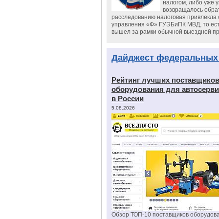
налогом, либо уже 
возвращалось обрат
расследованию налоговая привлекла 
управления «Ф» ГУЭБиПК МВД, то ест
вышел за рамки обычной выездной п
Дайджест федеральных
Рейтинг лучших поставщико
оборудования для автосерви
в России
5.08.2026
Обзор ТОП-10 поставщиков оборудов