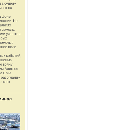
за судей»
ись» на
а фоне
мпании. Не
щаниях
 земель,
ми участков
орых
помочь в
нное поле
ных событий,
мишенью
ю волну
мы Алексея
ые СМИ.
«разогнали»
нского
минал