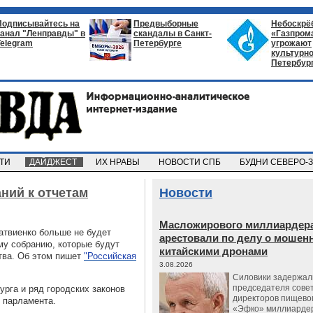
Подписывайтесь на
Предвыборные
Небоскрё
канал "Ленправды" в
скандалы в Санкт-
«Газпром
Telegram
Петербурге
угрожают
культурно
Петербур
СТИ
ДАЙДЖЕСТ
ИХ НРАВЫ
НОВОСТИ СПБ
БУДНИ СЕВЕРО-
ний к отчетам
Новости
Масложирового миллиардера
атвиенко больше не будет
арестовали по делу о мошенн
му собранию, которые будут
китайскими дронами
тва. Об этом пишет
"Российская
3.08.2026
Силовики задержал
председателя сове
рга и ряд городских законов
директоров пищево
 парламента.
«Эфко» миллиарде