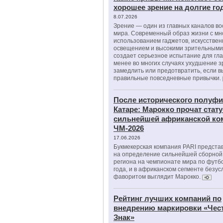
хорошее зрение на долгие г
8.07.2026
Зрение — один из главных каналов в
мира. Современный образ жизни с м
использованием гаджетов, искусстве
освещением и высокими зрительными
создает серьезное испытание для гла
менее во многих случаях ухудшение 
замедлить или предотвратить, если 
правильные повседневные привычки.
После исторического полуфи
Катаре: Марокко прочат стату
сильнейшей африканской ко
ЧМ-2026
17.06.2026
Букмекерская компания PARI предста
на определение сильнейшей сборной
региона на чемпионате мира по футб
года, и в африканском сегменте безу
фаворитом выглядит Марокко.
Рейтинг лучших компаний по
внедрению маркировки «Чес
Знак»