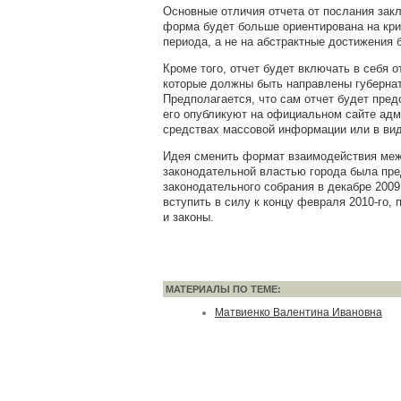
Основные отличия отчета от послания закл
форма будет больше ориентирована на кр
периода, а не на абстрактные достижения 
Кроме того, отчет будет включать в себя о
которые должны быть направлены губернат
Предполагается, что сам отчет будет пред
его опубликуют на официальном сайте адм
средствах массовой информации или в вид
Идея сменить формат взаимодействия меж
законодательной властью города была пр
законодательного собрания в декабре 200
вступить в силу к концу февраля 2010-го, 
и законы.
МАТЕРИАЛЫ ПО ТЕМЕ:
Матвиенко Валентина Ивановна