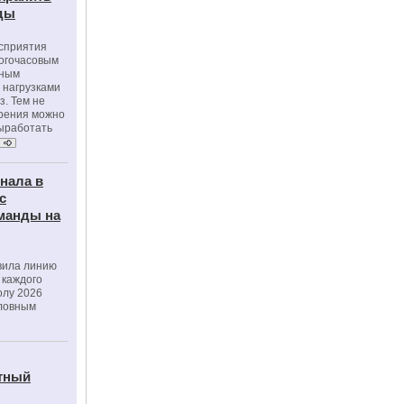
оды
осприятия
ногочасовым
нным
 нагрузками
з. Тем не
зрения можно
выработать
нала в
с
манды на
вила линию
 каждого
олу 2026
словным
тный