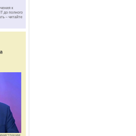
чения к
ПТ до полного
ать – читайте
а
министрации