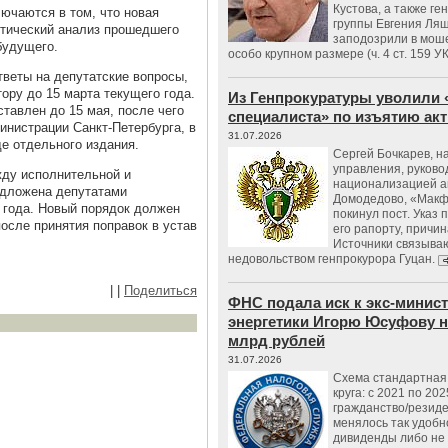
Кустова, а также ге
ючаются в том, что новая
группы Евгения Ляш
итический анализ прошедшего
заподозрили в мош
будущего.
особо крупном размере (ч. 4 ст. 159 У
тветы на депутатские вопросы,
ору до 15 марта текущего года.
Из Генпрокуратуры уволили 
ставлен до 15 мая, после чего
специалиста» по изъятию ак
инистрации Санкт-Петербурга, в
31.07.2026
е отдельного издания.
Сергей Бочкарев, н
управления, руков
ду исполнительной и
национализацией а
едложена депутатами
Домодедово, «Макф
9 года. Новый порядок должен
покинул пост. Указ 
после принятия поправок в устав
его рапорту, причин
Источники связываю
недовольством генпрокурора Гуцан.
|
|
Поделиться
ФНС подала иск к экс-минис
энергетики Игорю Юсуфову на
млрд рублей
31.07.2026
Схема стандартная 
круга: с 2021 по 202
гражданство/резид
менялось так удобно
дивиденды либо не