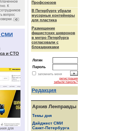
уплаченное
Профсоюзов
но. К
сотрудников
В Петербурге убрали
ь вопрос
мусорные контейнеры
роверки.
для пластика
Размещение
фашистских шевронов
 СМИ
в метро Петербурга
согласовали с
блокадниками
в
са и СТО
Логин
Пароль
запомнить меня
регистрация
забыли пароль?
Редакция
Архив Ленправды
Темы дня
Дайджест СМИ
Санкт-Петербурга
ания для