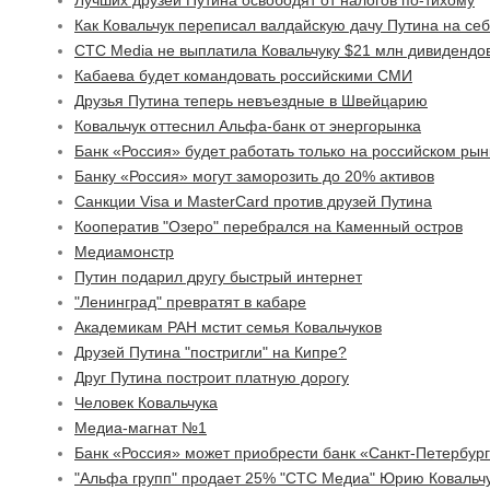
Лучших друзей Путина освободят от налогов по-тихому
Как Ковальчук переписал валдайскую дачу Путина на се
CTC Media не выплатила Ковальчуку $21 млн дивидендо
Кабаева будет командовать российскими СМИ
Друзья Путина теперь невъездные в Швейцарию
Ковальчук оттеснил Альфа-банк от энергорынка
Банк «Россия» будет работать только на российском рын
Банку «Россия» могут заморозить до 20% активов
Санкции Visa и MasterCard против друзей Путина
Кооператив "Озеро" перебрался на Каменный остров
Медиамонстр
Путин подарил другу быстрый интернет
"Ленинград" превратят в кабаре
Академикам РАН мстит семья Ковальчуков
Друзей Путина "постригли" на Кипре?
Друг Путина построит платную дорогу
Человек Ковальчука
Медиа-магнат №1
Банк «Россия» может приобрести банк «Санкт-Петербур
"Альфа групп" продает 25% "СТС Медиа" Юрию Ковальч