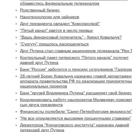
обзавестись федеральным телеканалом
Родственный бизнес
Нанотехнологии для чайников
Друг президента овладел "Комсомолкой"
"Пятый канал" рвется в число первых
"Вашъ финансовый попечитель" - Кирил Ковальчук?
“Сургуту” пришлось раскошелиться
Друг Путина стал главным акционером телеканала "Рен-
Контрольный пакет питерского "Пятого канала" получит
давний друг Путина
Банк “Россия” заботится о пенсиях сотрудников “Газпром
28-летний Борис Ковальчук назначен главой департамен
аппарата правительства РФ по реализации приоритетны
национальных проектов
Банк "друзей Владимира Путина" расширяет свой бизнес
Координировать работу нацпроектов Медведеву поможе
сын друга президента
Финансисты полюбили "Санкт-Петербургские ведомости"
"Не все определяется высокими процентными ставками"
Директором "Курчатовского института" назначен давний
питерский друг Путина