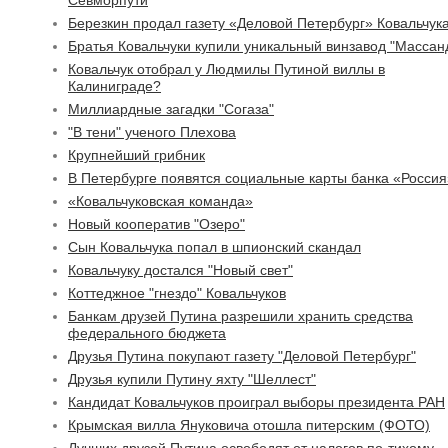
Севморпути
Березкин продал газету «Деловой Петербург» Ковальчук
Братья Ковальчуки купили уникальный винзавод "Массан
Ковальчук отобрал у Людмилы Путиной виллы в
Калиниграде?
Миллиардные загадки "Согаза"
"В тени" ученого Плехова
Крупнейший грибник
В Петербурге появятся социальные карты банка «Росси
«Ковальчуковская команда»
Новый кооператив "Озеро"
Сын Ковальчука попал в шпионский скандал
Ковальчуку достался "Новый свет"
Коттеджное "гнездо" Ковальчуков
Банкам друзей Путина разрешили хранить средства
федерального бюджета
Друзья Путина покупают газету "Деловой Петербург"
Друзья купили Путину яхту "Шеллест"
Кандидат Ковальчуков проиграл выборы президента РАН
Крымская вилла Януковича отошла питерским (ФОТО)