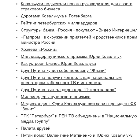
Ковальчуки подыскали нового руководителя для своего
страхового бизнеса
Дорогами Ковальчука и Ротенберга
Рейтинг петербургских миллиардеров
Структуры банка «Россия» покупают «Видео Интернешн
«Газпром» в окружении приятелей и родственников прем
министра России
Хозяева «России»
Миллиардер путинского призыва Юрий Ковальчук
Как устроен бизнес Юрия Ковальчука
Друг Путина купил себе половину "Жизни"
Друг Путина получит контроль над национальным
оператором кабельного ТВ и интернета
Друг Путина выгнал директора "Пятого канала"
Миллиардеры путинского призыва
Медиахолдинг Юрия Ковальчука возглавит президент ФК
"Зенит"
ТРК "Петербург" и РЕH ТВ объединены в "Национальную
медиа группу"
Палата друзей
Путин помог Валентине Матвиенко и Юрию Ковальчуку