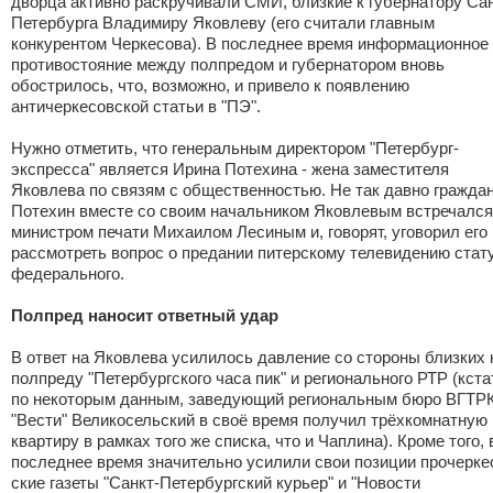
дворца активно раскручивали СМИ, близкие к губернатору Сан
Петербурга Владимиру Яковлеву (его считали главным
конкурентом Черкесова). В последнее время информационное
противостояние между полпредом и губернатором вновь
обострилось, что, возможно, и привело к появлению
античеркесовской статьи в "ПЭ".
Нужно отметить, что генеральным директором "Петербург-
экспресса" является Ирина Потехина - жена заместителя
Яковлева по связям с общественностью. Не так давно гражда
Потехин вместе со своим начальником Яковлевым встречался
министром печати Михаилом Лесиным и, говорят, уговорил его
рассмотреть вопрос о предании питерскому телевидению стат
федерального.
Полпред наносит ответный удар
В ответ на Яковлева усилилось давление со стороны близких 
полпреду "Петербургского часа пик" и регионального РТР (кста
по некоторым данным, заведующий региональным бюро ВГТР
"Вести" Великосельский в своё время получил трёхкомнатную
квартиру в рамках того же списка, что и Чаплина). Кроме того, 
последнее время значительно усилили свои позиции прочерке
ские газеты "Санкт-Петербургский курьер" и "Новости