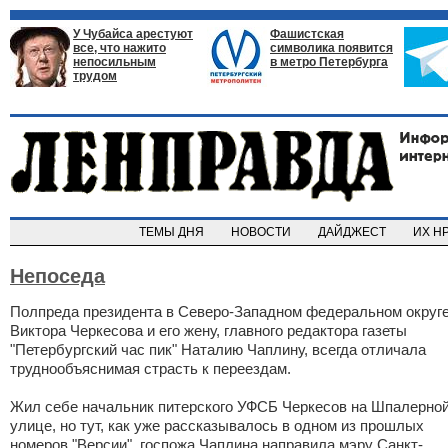
У Чубайса арестуют
Фашистская
все, что нажито
символика появится
непосильным
в метро Петербурга
трудом
ТЕМЫ ДНЯ
НОВОСТИ
ДАЙДЖЕСТ
ИХ Н
Непоседа
Полпреда президента в Северо-Западном федеральном округ
Виктора Черкесова и его жену, главного редактора газеты
"Петербургский час пик" Наталию Чаплину, всегда отличала
труднообъяснимая страсть к переездам.
Жил себе начальник питерского УФСБ Черкесов на Шпалерно
улице, но тут, как уже рассказывалось в одном из прошлых
номеров "Версии", госпожа Чаплина направила мэру Санкт-