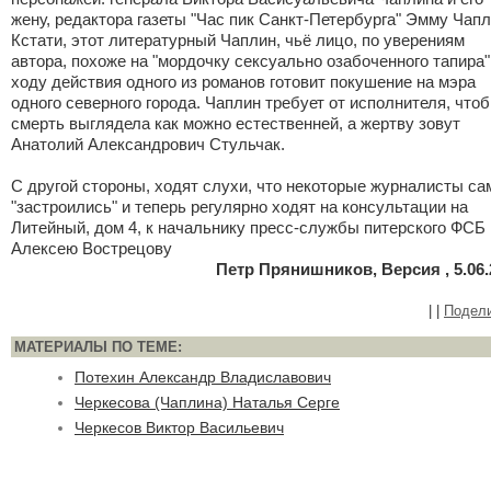
жену, редактора газеты "Час пик Санкт-Петербурга" Эмму Чапл
Кстати, этот литературный Чаплин, чьё лицо, по уверениям
автора, похоже на "мордочку сексуально озабоченного тапира"
ходу действия одного из романов готовит покушение на мэра
одного северного города. Чаплин требует от исполнителя, что
смерть выглядела как можно естественней, а жертву зовут
Анатолий Александрович Стульчак.
С другой стороны, ходят слухи, что некоторые журналисты са
"застроились" и теперь регулярно ходят на консультации на
Литейный, дом 4, к начальнику пресс-службы питерского ФСБ
Алексею Вострецову
Петр Прянишников, Версия , 5.06.
|
|
Подел
МАТЕРИАЛЫ ПО ТЕМЕ:
Потехин Александр Владиславович
Черкесова (Чаплина) Наталья Серге
Черкесов Виктор Васильевич