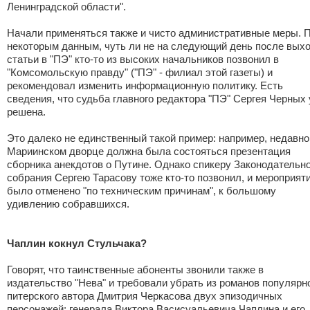
Ленинградской области".
Начали применяться также и чисто административные меры. 
некоторым данным, чуть ли не на следующий день после вых
статьи в "ПЭ" кто-то из высоких начальников позвонил в
"Комсомольскую правду" ("ПЭ" - филиал этой газеты) и
рекомендовал изменить информационную политику. Есть
сведения, что судьба главного редактора "ПЭ" Сергея Черных
решена.
Это далеко не единственный такой пример: например, недавно
Мариинском дворце должна была состояться презентация
сборника анекдотов о Путине. Однако спикеру Законодательно
собрания Сергею Тарасову тоже кто-то позвонил, и мероприят
было отменено "по техническим причинам", к большому
удивлению собравшихся.
Чаплин кокнул Стульчака?
Говорят, что таинственные абоненты звонили также в
издательство "Нева" и требовали убрать из романов популярн
питерского автора Дмитрия Черкасова двух эпизодичных
персонажей: генерала Виктора Васисуальевича Чаплина и его