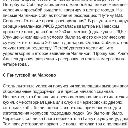
Петербурга Собчаку заявление с жалобой на плохие жилищны
условия и просьбой выделить квартиру в центре города. На
письме Чаплиной Собчак поставил резолюцию: "Путину В.В.
Согласен. Готовьте проект распоряжения". В результате подру
сердца начальника УФСБ досталась квартира на Невском
проспекте площадью более 250 кв. метров (одна кухня - 26,5 кв
Улучшены жилищные условия были за чисто символическую
сумму - что-то около 20 тысяч долларов. Однако Собчак стол
сочувствовал редактору "Петербургского часа пик", что
удовлетворил и второе заявление Чаплиной; "Прошу вас, Анат
Александрович, разрешить рассрочку по платежам сроком на
четыре года".
С Гангутской на Марсово
Столь льготные условия получения жилплощади вызвали впо
обоснованные подозрения, и в прессе начался скандал.
Непонятно, что больше интересовало журналистов: гигантская
кухня, смехотворная цена или слухи о черкесовских дверях,
которые якобы были сделаны из титана, применяемого для
изготовления корпусов подводных лодок Как бы то ни было,
Черкесовы сочли за благо переехать на Гангутскую улицу, дом
Там присутствовали паркетные полы, потолки три с половиной