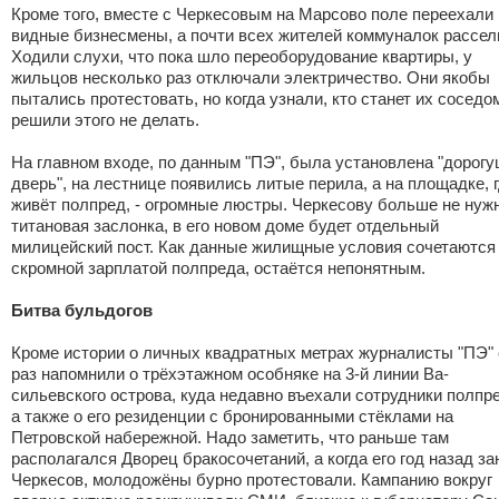
Кроме того, вместе с Черкесовым на Марсово поле переехали
видные бизнесмены, а почти всех жителей коммуналок рассел
Ходили слухи, что пока шло переоборудование квартиры, у
жильцов несколько раз отключали электричество. Они якобы
пытались протестовать, но когда узнали, кто станет их соседо
решили этого не делать.
На главном входе, по данным "ПЭ", была установлена "дорог
дверь", на лестнице появились литые перила, а на площадке, 
живёт полпред, - огромные люстры. Черкесову больше не нуж
титановая заслонка, в его новом доме будет отдельный
милицейский пост. Как данные жилищные условия сочетаются
скромной зарплатой полпреда, остаётся непонятным.
Битва бульдогов
Кроме истории о личных квадратных метрах журналисты "ПЭ"
раз напомнили о трёхэтажном особняке на 3-й линии Ва-
сильевского острова, куда недавно въехали сотрудники полпр
а также о его резиденции с бронированными стёклами на
Петровской набережной. Надо заметить, что раньше там
располагался Дворец бракосочетаний, а когда его год назад за
Черкесов, молодожёны бурно протестовали. Кампанию вокруг