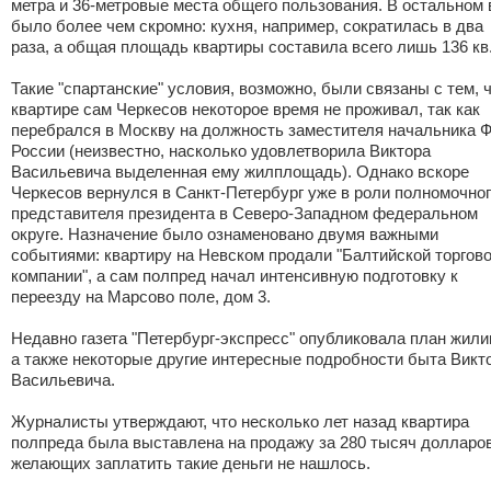
метра и 36-метровые места общего пользования. В остальном 
было более чем скромно: кухня, например, сократилась в два
раза, а общая площадь квартиры составила всего лишь 136 кв.
Такие "спартанские" условия, возможно, были связаны с тем, ч
квартире сам Черкесов некоторое время не проживал, так как
перебрался в Москву на должность заместителя начальника 
России (неизвестно, насколько удовлетворила Виктора
Васильевича выделенная ему жилплощадь). Однако вскоре
Черкесов вернулся в Санкт-Петербург уже в роли полномочно
представителя президента в Северо-Западном федеральном
округе. Назначение было ознаменовано двумя важными
событиями: квартиру на Невском продали "Балтийской торгов
компании", а сам полпред начал интенсивную подготовку к
переезду на Марсово поле, дом 3.
Недавно газета "Петербург-экспресс" опубликовала план жили
а также некоторые другие интересные подробности быта Викт
Васильевича.
Журналисты утверждают, что несколько лет назад квартира
полпреда была выставлена на продажу за 280 тысяч долларов
желающих заплатить такие деньги не нашлось.