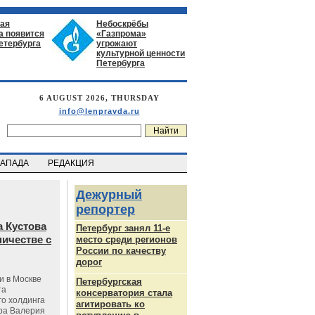
ая
Небоскрёбы
а появится
«Газпрома»
етербурга
угрожают
культурной ценности
Петербурга
6 AUGUST 2026, THURSDAY
info@lenpravda.ru
ЗАПАДА
РЕДАКЦИЯ
Дежурный
репортер
 Кустова
Петербург занял 11-е
ичестве с
место среди регионов
России по качеству
дорог
и в Москве
Петербургская
та
консерватория стала
го холдинга
агитировать ко
ра Валерия