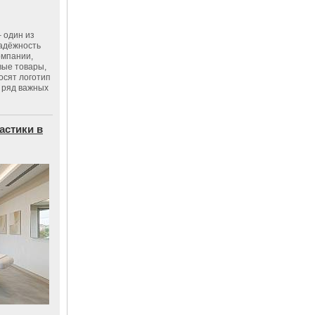
 один из
адёжность
омпании,
вые товары,
осят логотип
 ряд важных
астики в