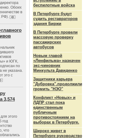
вступлению в
ндиректора
беспилотные войска
енко. Обоих
енничестве в
В Петербурге будут
К РФ).
судить реставраторов
здания Биржи
«главного
В Петербурге провели
тивов
массовую проверку
пассажирских
автобусов
ачальник
одившего
Новым главой
ктивов
«Ленфильма» назначен
ы» и ЮГК,
экс-чиновник
подписан по
Минкульта Давиденко
а не указана.
т это с
Защитники карьера
"Дубровка".продолжили
громить "НЭО"
тру
Конфликт «Новых» и
 3,574
ЛДПР стал пока
единственным
публичным
для этого
противостоянием на
5 год
выборах в Петербурге.
ентство
, что
Широко живет в
 облагались
Петербурге руководство