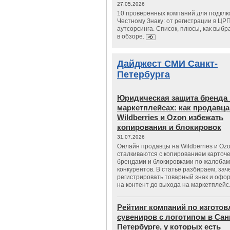
27.05.2026
10 проверенных компаний для подклю
Честному Знаку: от регистрации в ЦР
аутсорсинга. Список, плюсы, как выбр
в обзоре.
Дайджест СМИ Санкт-
Петербурга
Юридическая защита бренда 
маркетплейсах: как продавц
Wildberries и Ozon избежать
копирования и блокировок
31.07.2026
Онлайн продавцы на Wildberries и Oz
сталкиваются с копированием карточе
брендами и блокировками по жалобам
конкурентов. В статье разбираем, зач
регистрировать товарный знак и офо
на контент до выхода на маркетплейс
Рейтинг компаний по изгото
сувениров с логотипом в Сан
Петербурге, у которых есть