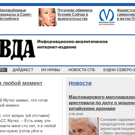
Предвыборные
Пугачева обвинила
Фашистск
скандалы в Санкт-
Ксению Собчак в
символик
Петербурге
вымогательстве
в метро П
СТИ
ДАЙДЖЕСТ
ИХ НРАВЫ
НОВОСТИ СПБ
БУДНИ СЕВЕРО-
 в любой момент
Новости
Масложирового миллиардера
 Мутко заявил, что готов
арестовали по делу о мошенн
бой момент.
китайскими дронами
3.08.2026
 этот вопрос (об отставке)
Силовики задержал
АСС Мутко. – Есть кому эти
председателя сове
наете меня сто лет, я в любой
директоров пищево
или нужно (готов уйти в
«Эфко» миллиарде