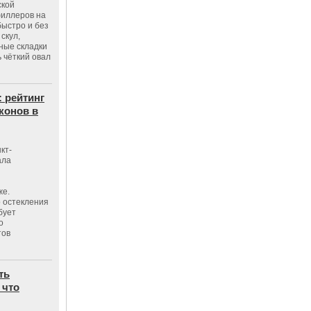
ской
филлеров на
быстро и без
скул,
бные складки
 чёткий овал
: рейтинг
конов в
кт-
ала
же.
 остекления
бует
о
тов
ть
 что