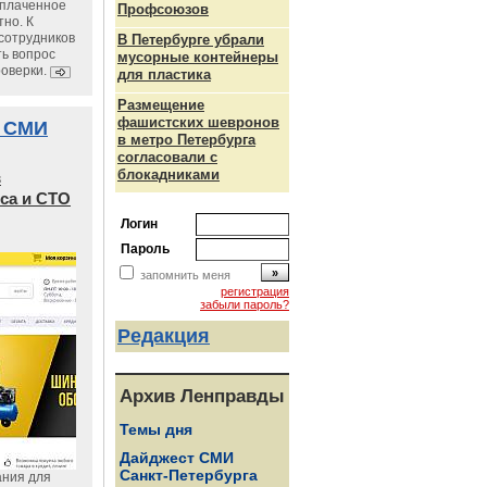
уплаченное
Профсоюзов
но. К
сотрудников
В Петербурге убрали
ь вопрос
мусорные контейнеры
роверки.
для пластика
Размещение
фашистских шевронов
 СМИ
в метро Петербурга
согласовали с
блокадниками
в
са и СТО
Логин
Пароль
запомнить меня
регистрация
забыли пароль?
Редакция
Архив Ленправды
Темы дня
Дайджест СМИ
Санкт-Петербурга
ания для