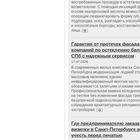
востребованных процедур в эстетиче
косметологии. С помощью инъекций 
основе гиалуроновой кислоты можно 
операции скорректировать форму губ, 
подбородка, носа, разгладить носогу
и носослёзные борозды, восстановить
лица.
Гарантия от протечек фасада
компаний по остеклению бал
СПб с надежным сервисом
17.07.2026
В современных жилых комплексах Сан
Петербурга модернизация лоджий ст
массовым явлением, однако
неквалифицированный монтаж часто
оборачивается залитыми этажами ни
Профессиональная замена холодного
на теплое без изменения фасада тре
безупречной гидроизоляции и строгог
соблюдения архитектурных регламен
застройщика.
Где предпринимателю заказа
визитки в Санкт-Петербурге и
учесть перед печатью