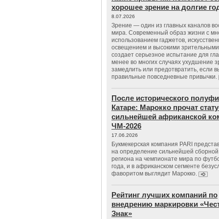
хорошее зрение на долгие г
8.07.2026
Зрение — один из главных каналов в
мира. Современный образ жизни с м
использованием гаджетов, искусстве
освещением и высокими зрительными
создает серьезное испытание для гла
менее во многих случаях ухудшение 
замедлить или предотвратить, если 
правильные повседневные привычки.
После исторического полуфи
Катаре: Марокко прочат стату
сильнейшей африканской ко
ЧМ-2026
17.06.2026
Букмекерская компания PARI предста
на определение сильнейшей сборной
региона на чемпионате мира по футб
года, и в африканском сегменте безу
фаворитом выглядит Марокко.
Рейтинг лучших компаний по
внедрению маркировки «Чес
Знак»