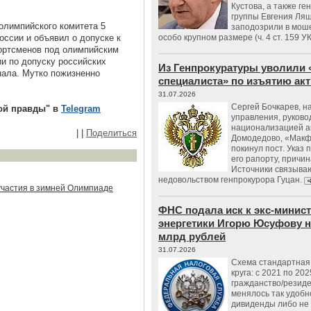
Кустова, а также ге
группы Евгения Ляш
олимпийского комитета 5
заподозрили в мош
оссии и объявил о допуске к
особо крупном размере (ч. 4 ст. 159 У
портсменов под олимпийским
и по допуску российских
Из Генпрокуратуры уволили 
нала. Мутко пожизненно
специалиста» по изъятию ак
31.07.2026
Сергей Бочкарев, н
ой правды" в
Telegram
управления, руков
национализацией а
|
|
Поделиться
Домодедово, «Макф
покинул пост. Указ 
его рапорту, причин
Источники связываю
недовольством генпрокурора Гуцан.
участия в зимней Олимпиаде
ФНС подала иск к экс-минис
энергетики Игорю Юсуфову на
млрд рублей
31.07.2026
Схема стандартная 
круга: с 2021 по 202
гражданство/резид
менялось так удобно
дивиденды либо не