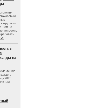
оды
осприятия
ногочасовым
нным
 нагрузками
з. Тем не
зрения можно
выработать
нала в
с
манды на
вила линию
 каждого
олу 2026
словным
тный