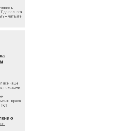
чения к
ПТ до полного
ать – читайте
на
ам
on всё чаще
к, похожими
ем
рмлять права
.
влению
кт-