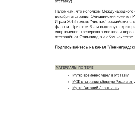
отставку)".
Напомним, что исполком Международного 
декабря отстранил Олимпийский комитет Р
Играм-2018 только "чистых" российских с
флагом. При этом были выдвинуты критери
спортсменов, тренерского состава и персо
отстранён от Олимпиад в любом качестве.
Подписывайтесь на канал "Ленинградск
МАТЕРИАЛЫ ПО ТЕМЕ:
Мутко временно ушел в отставку
МОК отстранил сборную России от 
Мутко Виталий Леонтьевич