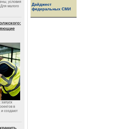
цены, условия
Дайджест
 Для малого
федеральных СМИ
олжского:
еняющие
 запуск
роектов в
а и создают
хранить