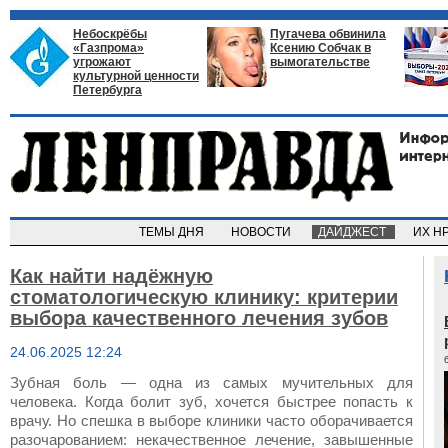
Небоскрёбы
Пугачева обвинила
«Газпрома»
Ксению Собчак в
угрожают
вымогательстве
культурной ценности
Петербурга
ТЕМЫ ДНЯ
НОВОСТИ
ДАЙДЖЕСТ
ИХ Н
Как найти надёжную
стоматологическую клинику: критерии
выбора качественного лечения зубов
24.06.2025 12:24
Зубная боль — одна из самых мучительных для
человека. Когда болит зуб, хочется быстрее попасть к
врачу. Но спешка в выборе клиники часто оборачивается
разочарованием: некачественное лечение, завышенные