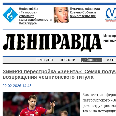
Небоскрёбы
Пугачева обвинила
«Газпрома»
Ксению Собчак в
угрожают
вымогательстве
культурной ценности
Петербурга
ТЕМЫ ДНЯ
НОВОСТИ
ДАЙДЖЕСТ
ИХ Н
Зимняя перестройка «Зенита»: Семак пол
возвращения чемпионского титула
22.02.2026 14:43
Зимнее трансферно
петербургского «З
реконструкцию ком
так и на исходящ