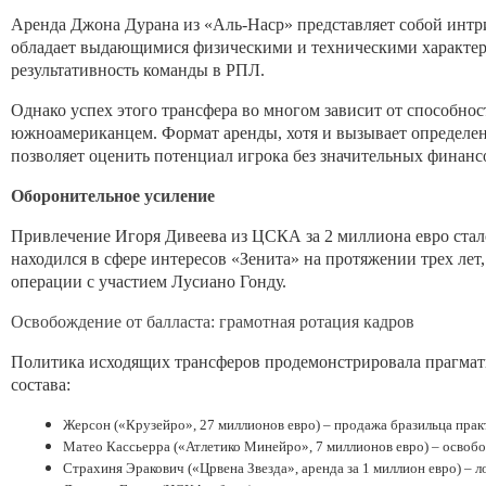
Аренда Джона Дурана из «Аль-Наср» представляет собой инт
обладает выдающимися физическими и техническими характер
результативность команды в РПЛ.
Однако успех этого трансфера во многом зависит от способно
южноамериканцем. Формат аренды, хотя и вызывает определен
позволяет оценить потенциал игрока без значительных финанс
Оборонительное усиление
Привлечение Игоря Дивеева из ЦСКА за 2 миллиона евро стал
находился в сфере интересов «Зенита» на протяжении трех лет
операции с участием Лусиано Гонду.
Освобождение от балласта: грамотная ротация кадров
Политика исходящих трансферов продемонстрировала прагма
состава:
Жерсон («Крузейро», 27 миллионов евро) – продажа бразильца практ
Матео Кассьерра («Атлетико Минейро», 7 миллионов евро) – освобо
Страхиня Эракович («Црвена Звезда», аренда за 1 миллион евро) – 