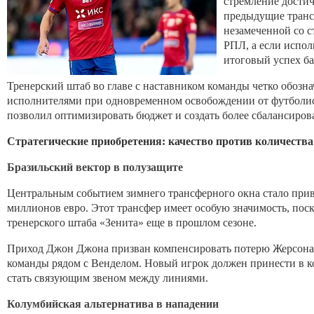
стремление достичь
предыдущие транс
незамеченной со с
РПЛ, а если испол
итоговый успех ба
Тренерский штаб во главе с наставником команды четко обоз
исполнителями при одновременном освобождении от футболис
позволил оптимизировать бюджет и создать более сбалансиро
Стратегические приобретения: качество против количества
Бразильский вектор в полузащите
Центральным событием зимнего трансферного окна стало прив
миллионов евро. Этот трансфер имеет особую значимость, пос
тренерского штаба «Зенита» еще в прошлом сезоне.
Приход Джон Джона призван компенсировать потерю Жерсона, к
команды рядом с Венделом. Новый игрок должен принести в к
стать связующим звеном между линиями.
Колумбийская альтернатива в нападении