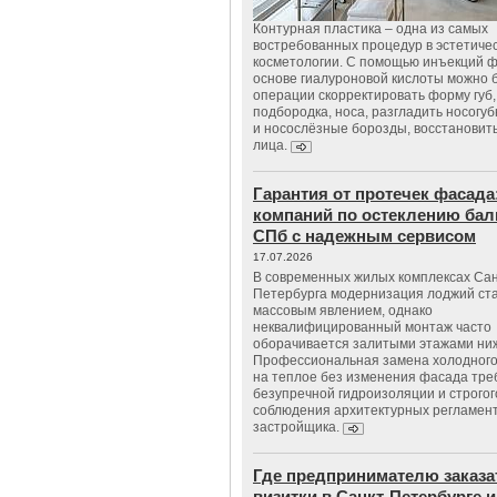
Контурная пластика – одна из самых
востребованных процедур в эстетиче
косметологии. С помощью инъекций 
основе гиалуроновой кислоты можно 
операции скорректировать форму губ, 
подбородка, носа, разгладить носогу
и носослёзные борозды, восстановить
лица.
Гарантия от протечек фасада
компаний по остеклению бал
СПб с надежным сервисом
17.07.2026
В современных жилых комплексах Сан
Петербурга модернизация лоджий ст
массовым явлением, однако
неквалифицированный монтаж часто
оборачивается залитыми этажами ни
Профессиональная замена холодного
на теплое без изменения фасада тре
безупречной гидроизоляции и строгог
соблюдения архитектурных регламен
застройщика.
Где предпринимателю заказа
визитки в Санкт-Петербурге и