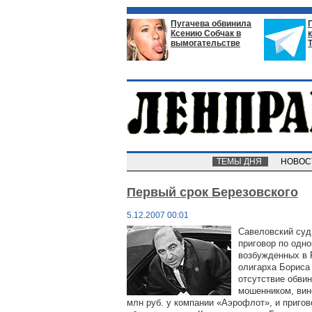
Пугачева обвинила
Ксению Собчак в
вымогательстве
ТЕМЫ ДНЯ
НОВО
Первый срок Березовского
5.12.2007 00:01
Савеловский суд
приговор по одно
возбужденных в 
олигарха Бориса 
отсутствие обвин
мошенником, вин
млн руб. у компании «Аэрофлот», и пригов