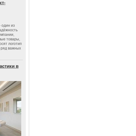
кт-
 один из
адёжность
омпании,
вые товары,
осят логотип
 ряд важных
астики в