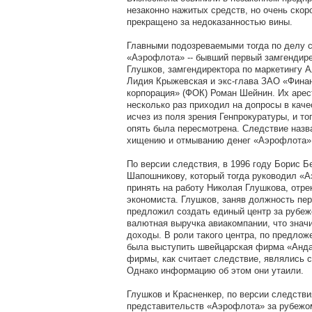
незаконно нажитых средств, но очень скор
прекращено за недоказанностью вины.
Главными подозреваемыми тогда по делу 
«Аэрофлота» -- бывший первый замгендир
Глушков, замгендиректора по маркетингу А
Лидия Крыжевская и экс-глава ЗАО «Фина
корпорация» (ФОК) Роман Шейнин. Их арест
несколько раз приходил на допросы в каче
исчез из поля зрения Генпрокуратуры, и то
опять была пересмотрена. Следствие назв
хищению и отмыванию денег «Аэрофлота»
По версии следствия, в 1996 году Борис Б
Шапошникову, который тогда руководил «А
принять на работу Николая Глушкова, отре
экономиста. Глушков, заняв должность пер
предложил создать единый центр за рубеж
валютная выручка авиакомпании, что знач
доходы. В роли такого центра, по предлож
была выступить швейцарская фирма «Анда
фирмы, как считает следствие, являлись 
Однако информацию об этом они утаили.
Глушков и Красненкер, по версии следстви
представительств «Аэрофлота» за рубежом