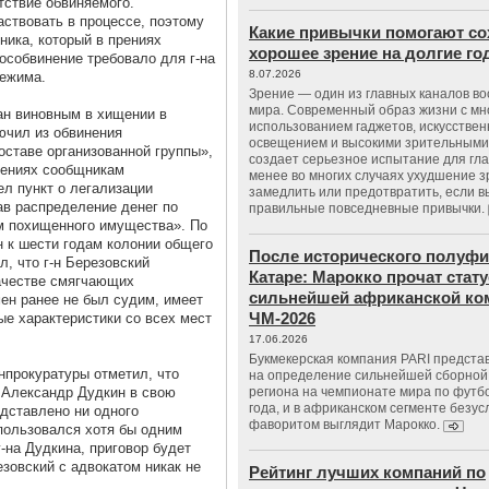
тствие обвиняемого.
аствовать в процессе, поэтому
Какие привычки помогают со
ника, который в прениях
хорошее зрение на долгие г
особвинение требовало для г-на
8.07.2026
режима.
Зрение — один из главных каналов в
мира. Современный образ жизни с м
ан виновным в хищении в
использованием гаджетов, искусстве
ючил из обвинения
освещением и высокими зрительными
ставе организованной группы»,
создает серьезное испытание для гла
нениях сообщникам
менее во многих случаях ухудшение 
ел пункт о легализации
замедлить или предотвратить, если 
в распределение денег по
правильные повседневные привычки.
м похищенного имущества». По
 к шести годам колонии общего
После исторического полуфи
л, что г-н Березовский
Катаре: Марокко прочат стату
качестве смягчающих
сильнейшей африканской ко
ен ранее не был судим, имеет
ЧМ-2026
е характеристики со всех мест
17.06.2026
Букмекерская компания PARI предста
нпрокуратуры отметил, что
на определение сильнейшей сборной
 Александр Дудкин в свою
региона на чемпионате мира по футб
года, и в африканском сегменте безу
едставлено ни одного
фаворитом выглядит Марокко.
пользовался хотя бы одним
-на Дудкина, приговор будет
езовский с адвокатом никак не
Рейтинг лучших компаний по