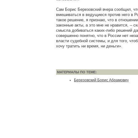
Сам Борис Березовский вчера сообщил, чт
вмешиваться в ведущиеся против него в Р
такое решение, я признаю, что в отношени
законные акты, а это мне не нравится, -- ск
смысла добиваться каких-либо решений да
совершенно понятно, что в России нет нез
власти судебной системы, и для того, чтоб
хочу тратить ни время, ни деньги».
МАТЕРИАЛЫ ПО ТЕМЕ:
Березовский Борис Абрамович