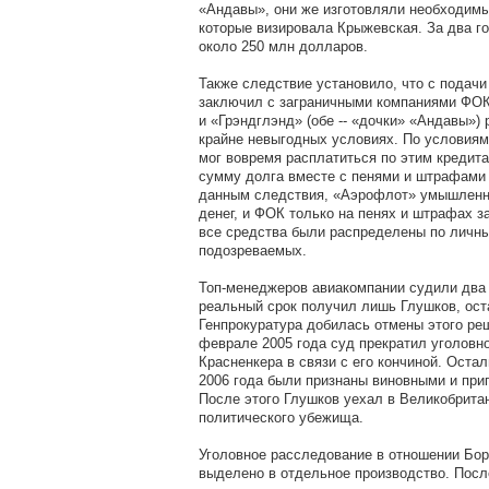
«Андавы», они же изготовляли необходим
которые визировала Крыжевская. За два г
около 250 млн долларов.
Также следствие установило, что с подач
заключил с заграничными компаниями ФОК
и «Грэндглэнд» (обе -- «дочки» «Андавы») 
крайне невыгодных условиях. По условиям
мог вовремя расплатиться по этим кредит
сумму долга вместе с пенями и штрафами 
данным следствия, «Аэрофлот» умышленн
денег, и ФОК только на пенях и штрафах з
все средства были распределены по личн
подозреваемых.
Топ-менеджеров авиакомпании судили два 
реальный срок получил лишь Глушков, ос
Генпрокуратура добилась отмены этого реш
феврале 2005 года суд прекратил уголовно
Красненкера в связи с его кончиной. Оста
2006 года были признаны виновными и при
После этого Глушков уехал в Великобрита
политического убежища.
Уголовное расследование в отношении Бор
выделено в отдельное производство. Посл