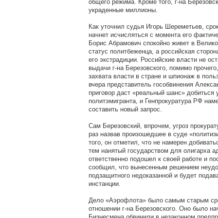
общего режима. Кроме того, г-на Березовс
украденные миллионы.
Как уточнил судья Игорь Шереметьев, сро
начнет исчисляться с момента его фактиче
Борис Абрамович спокойно живет в Велико
статус политбеженца, а российская сторон
его экстрадиции. Российские власти не о
выдачи г-на Березовского, помимо прочего
захвата власти в стране и шпионаж в поль
вчера представитель гособвинения Алекса
приговор даст «реальный шанс» добиться 
политэмигранта, и Генпрокуратура РФ нам
составить новый запрос.
Сам Березовский, впрочем, угроз прокурат
раз назвав произошедшее в суде «полити
того, он отметил, что не намерен добиват
тем нанятый государством для олигарха а
ответственно подошел к своей работе и по
сообщил, что вынесенным решением неудо
подзащитного недоказанной и будет пода
инстанции.
Дело «Аэрофлота» было самым старым ср
отношении г-на Березовского. Оно было нач
Бизнесмена обвинили в незаконном предп