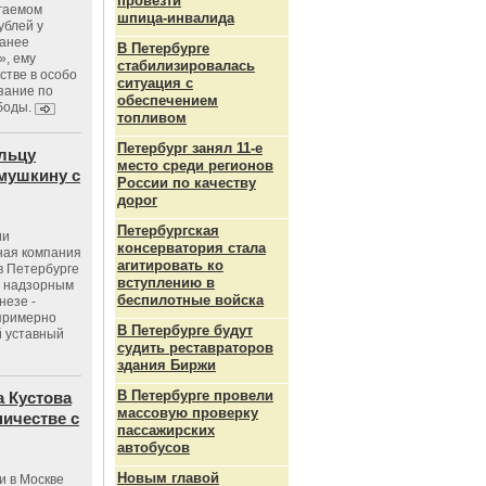
провезти
агаемом
шпица‑инвалида
ублей у
ранее
В Петербурге
», ему
стабилизировалась
тве в особо
ситуация с
зание по
обеспечением
боды.
топливом
Петербург занял 11-е
льцу
место среди регионов
мушкину с
России по качеству
дорог
Петербургская
ии
консерватория стала
ная компания
агитировать ко
в Петербурге
вступлению в
с надзорным
беспилотные войска
незе -
 примерно
В Петербурге будут
 уставный
судить реставраторов
здания Биржи
В Петербурге провели
 Кустова
массовую проверку
ичестве с
пассажирских
автобусов
Новым главой
и в Москве