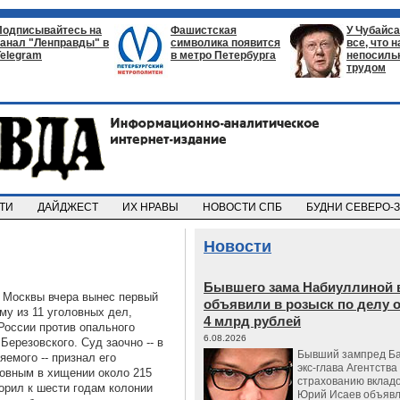
Подписывайтесь на
Фашистская
У Чубайса
канал "Ленправды" в
символика появится
все, что 
Telegram
в метро Петербурга
непосил
трудом
СТИ
ДАЙДЖЕСТ
ИХ НРАВЫ
НОВОСТИ СПБ
БУДНИ СЕВЕРО-
Новости
Бывшего зама Набиуллиной 
 Москвы вчера вынес первый
объявили в розыск по делу 
му из 11 уголовных дел,
4 млрд рублей
России против опального
6.08.2026
Березовского. Суд заочно -- в
Бывший зампред Ба
яемого -- признал его
экс-глава Агентства
овным в хищении около 215
страхованию вкладо
орил к шести годам колонии
Юрий Исаев объявл