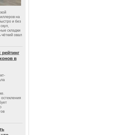
ской
филлеров на
быстро и без
скул,
бные складки
 чёткий овал
: рейтинг
конов в
кт-
ала
же.
 остекления
бует
о
тов
ть
 что