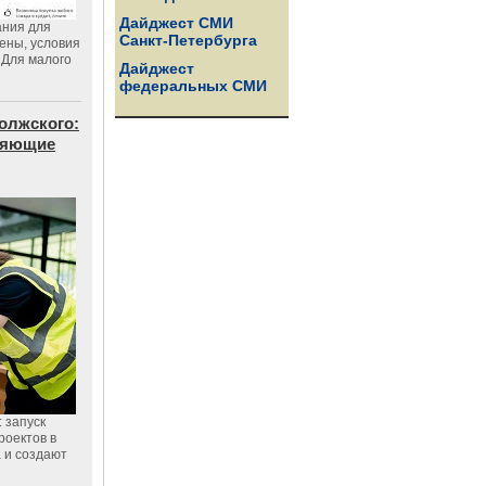
Дайджест СМИ
ания для
Санкт-Петербурга
цены, условия
 Для малого
Дайджест
федеральных СМИ
олжского:
еняющие
 запуск
роектов в
а и создают