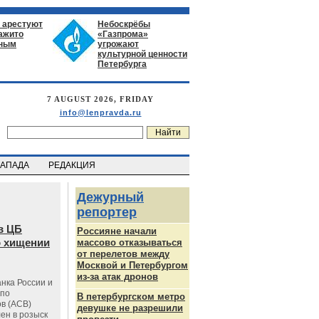
 арестуют
Небоскрёбы
нажито
«Газпрома»
ьным
угрожают
культурной ценности
Петербурга
7 AUGUST 2026, FRIDAY
info@lenpravda.ru
ЗАПАДА
РЕДАКЦИЯ
Дежурный
репортер
в ЦБ
Россияне начали
о хищении
массово отказываться
от перелетов между
Москвой и Петербургом
из-за атак дронов
нка России и
 по
В петербургском метро
в (АСВ)
девушке не разрешили
ен в розыск