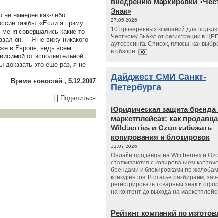
внедрению маркировки «Чес
Знак»
о не намерен как-либо
27.05.2026
оссии тяжбы. «Если я приму
10 проверенных компаний для подклю
и меня совершались какие-то
Честному Знаку: от регистрации в ЦР
азал он. -- Я не вижу никакого
аутсорсинга. Список, плюсы, как выбр
же в Европе, ведь всем
в обзоре.
ависимой от исполнительной
ы доказать это еще раз, я не
Дайджест СМИ Санкт-
Время новостей , 5.12.2007
Петербурга
|
|
Поделиться
Юридическая защита бренда 
маркетплейсах: как продавц
Wildberries и Ozon избежать
копирования и блокировок
31.07.2026
Онлайн продавцы на Wildberries и Oz
сталкиваются с копированием карточе
брендами и блокировками по жалобам
конкурентов. В статье разбираем, зач
регистрировать товарный знак и офо
на контент до выхода на маркетплейс
Рейтинг компаний по изгото