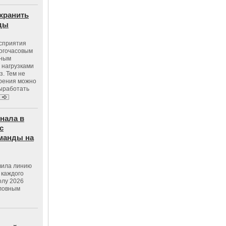
хранить
оды
осприятия
ногочасовым
нным
 нагрузками
з. Тем не
зрения можно
выработать
нала в
с
манды на
вила линию
 каждого
олу 2026
словным