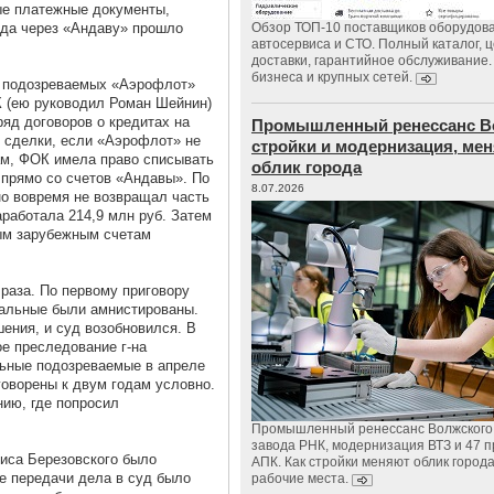
ые платежные документы,
ода через «Андаву» прошло
Обзор ТОП-10 поставщиков оборудов
автосервиса и СТО. Полный каталог, 
доставки, гарантийное обслуживание.
бизнеса и крупных сетей.
и подозреваемых «Аэрофлот»
 (ею руководил Роман Шейнин)
ряд договоров о кредитах на
Промышленный ренессанс В
 сделки, если «Аэрофлот» не
стройки и модернизация, м
ам, ФОК имела право списывать
облик города
прямо со счетов «Андавы». По
8.07.2026
о вовремя не возвращал часть
аработала 214,9 млн руб. Затем
ым зарубежным счетам
раза. По первому приговору
тальные были амнистированы.
ения, и суд возобновился. В
е преследование г-на
льные подозреваемые в апреле
говорены к двум годам условно.
нию, где попросил
Промышленный ренессанс Волжского:
завода РНК, модернизация ВТЗ и 47 п
иса Березовского было
АПК. Как стройки меняют облик город
е передачи дела в суд было
рабочие места.