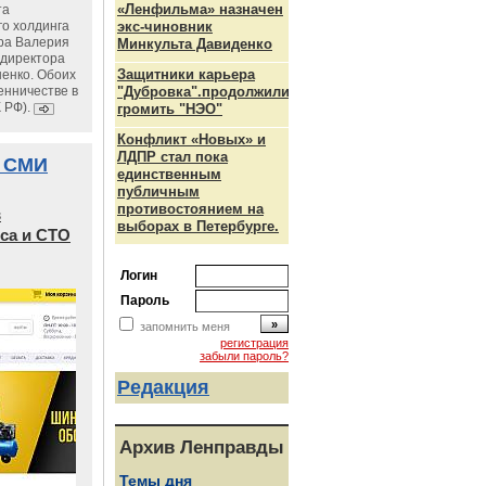
«Ленфильма» назначен
та
го холдинга
экс-чиновник
ра Валерия
Минкульта Давиденко
ндиректора
Защитники карьера
енко. Обоих
енничестве в
"Дубровка".продолжили
К РФ).
громить "НЭО"
Конфликт «Новых» и
ЛДПР стал пока
 СМИ
единственным
публичным
противостоянием на
в
выборах в Петербурге.
са и СТО
Логин
Пароль
запомнить меня
регистрация
забыли пароль?
Редакция
Архив Ленправды
Темы дня