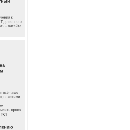
тный
чения к
ПТ до полного
ать – читайте
на
ам
on всё чаще
к, похожими
ем
рмлять права
.
влению