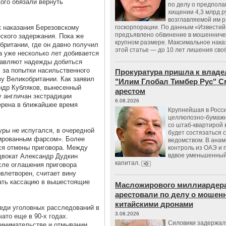
кого обязали вернуть
по делу о предпол
хищении 4,3 млрд р
возглавляемой им 
к наказания Березовскому
госкорпорации. По данным «Известий
предъявлено обвинение в мошенничес
ского задержания. Пока же
крупном размере. Максимальное нака
британии, где он давно получил
этой статье — до 10 лет лишения сво
а уже несколько лет добивается
ставляют надежды добиться
, за попытки насильственного
Прокуратура пришла к владе
зу Великобритании. Как заявил
"Илим Глобал Тимбер Рус" С
ндр Кубляков, вынесенный
арестом
у англичан экстрадиции
6.08.2026
ерена в ближайшее время
Крупнейшая в Росс
целлюлозно-бумаж
со штаб-квартирой 
уры не испугался, в очередной
будет состязаться 
зированным фарсом». Более
ведомством. В анам
ься отмены приговора. Между
контроль из ОАЭ и
вдвое уменьшенный
двокат Александр Дудкин
капитал.
сле оглашения приговора
влетворен, считает вину
вать кассацию в вышестоящие
Масложирового миллиардера
арестовали по делу о мошенн
китайскими дронами
еди уголовных расследований в
3.08.2026
ато еще в 90-х годах.
Силовики задержал
ринимательстве и отмывании