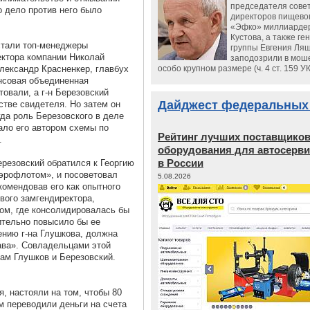
председателя сове
о дело против него было
директоров пищево
«Эфко» миллиарде
Кустова, а также ге
стали топ-менеджеры
группы Евгения Ляш
ектора компании Николай
заподозрили в мош
лександр Красненкер, главбух
особо крупном размере (ч. 4 ст. 159 У
нсовая объединенная
овали, а г-н Березовский
Дайджест федеральных
стве свидетеля. Но затем он
гда роль Березовского в деле
ало его автором схемы по
Рейтинг лучших поставщико
.
оборудования для автосерви
в России
ерезовский обратился к Георгию
эрофлотом», и посоветовал
5.08.2026
комендовав его как опытного
вого замгендиректора,
ом, где консолидировалась бы
ительно повысило бы ее
ению г-на Глушкова, должна
ва». Совладельцами этой
сам Глушков и Березовский.
я, настояли на том, чтобы 80
 переводили деньги на счета