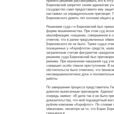
принято решение рассматривать его в отсу
Березовский запретил своим адвокатам уч
государство само предоставило ему защит
настаивал на оправдательном приговоре. Г
Березовского девять лет колонии общего 
Решением суда г-н Березовский был призн
форме мошенничества. При этом суд искл
квалификацию «хищение, совершенное в со
отметив, что в ранее предъявленных обви
Березовского ее не было. Также судья отм
похищенных у «Аэрофлота» средств, назва
заграничным счетам фигурантов «раздело
решению суда Березовский был приговорен
режима. При назначении наказания суд уче
совершил особо тяжкое преступление. В 
обстоятельств было отмечено, что бизнесм
несовершеннолетнюю дочь и положительны
работы.
По завершении процесса представитель Ге
доволен вынесенным приговором. Адвокат
очередь заявил: «В деле так и не было пр
доказательства, что мой подзащитный вос
рублем компании «Аэрофлот». По словам г
обжалован, несмотря на то, что Борис Бер
связывался.