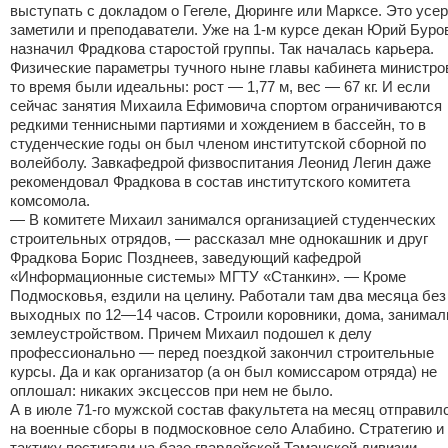
выступать с докладом о Гегеле, Дюринге или Марксе. Это усе
заметили и преподаватели. Уже на 1-м курсе декан Юрий Буро
назначил Фрадкова старостой группы. Так началась карьера.
Физические параметры тучного ныне главы кабинета министро
то время были идеальны: рост — 1,77 м, вес — 67 кг. И если
сейчас занятия Михаила Ефимовича спортом ограничиваются
редкими теннисными партиями и хождением в бассейн, то в
студенческие годы он был членом институтской сборной по
волейболу. Завкафедрой физвоспитания Леонид Легин даже
рекомендовал Фрадкова в состав институтского комитета
комсомола.
— В комитете Михаил занимался организацией студенческих
строительных отрядов, — рассказал мне однокашник и друг
Фрадкова Борис Позднеев, заведующий кафедрой
«Информационные системы» МГТУ «Станкин». — Кроме
Подмосковья, ездили на целину. Работали там два месяца без
выходных по 12—14 часов. Строили коровники, дома, занимал
землеустройством. Причем Михаил подошел к делу
профессионально — перед поездкой закончил строительные
курсы. Да и как организатор (а он был комиссаром отряда) не
оплошал: никаких эксцессов при нем не было.
А в июле 71-го мужской состав факультета на месяц отправил
на военные сборы в подмосковное село Алабино. Стратегию и
тактику постигали на базе гвардейской Таманской дивизии.