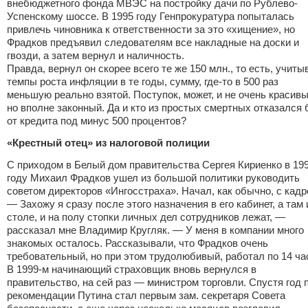
внебюджетного фонда МВЭС на постройку дачи по Рублево-
Успенскому шоссе. В 1995 году Генпрокуратура попыталась
привлечь чиновника к ответственности за это «хищение», но
Фрадков предъявил следователям все накладные на доски и
гвозди, а затем вернул и наличность.
Правда, вернул он скорее всего те же 150 млн., то есть, учиты
темпы роста инфляции в те годы, сумму, где-то в 500 раз
меньшую реально взятой. Поступок, может, и не очень красивы
но вполне законный. Да и кто из простых смертных отказался
от кредита под минус 500 процентов?
«Крестный отец» из налоговой полиции
С приходом в Белый дом правительства Сергея Кириенко в 19
году Михаил Фрадков ушел из большой политики руководить
советом директоров «Ингосстраха». Начал, как обычно, с кадр
— Захожу я сразу после этого назначения в его кабинет, а там 
столе, и на полу стопки личных дел сотрудников лежат, —
рассказал мне Владимир Кругляк. — У меня в компании много
знакомых осталось. Рассказывали, что Фрадков очень
требовательный, но при этом трудолюбивый, работал по 14 ча
В 1999-м начинающий страховщик вновь вернулся в
правительство, на сей раз — министром торговли. Спустя год 
рекомендации Путина стал первым зам. секретаря Совета