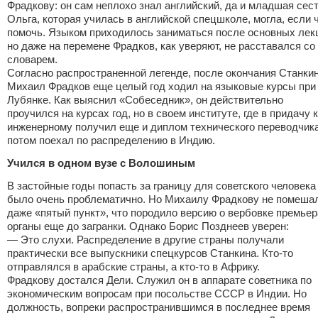
Фрадкову: он сам неплохо знал английский, да и младшая сес
Ольга, которая училась в английской спецшколе, могла, если ч
помочь. Языком приходилось заниматься после основных лек
но даже на перемене Фрадков, как уверяют, не расставался со
словарем.
Согласно распространенной легенде, после окончания Станки
Михаил Фрадков еще целый год ходил на языковые курсы при
Лубянке. Как выяснил «Собеседник», он действительно
проучился на курсах год, но в своем институте, где в придачу к
инженерному получил еще и диплом технического переводчика
потом поехал по распределению в Индию.
Учился в одном вузе с Волошиным
В застойные годы попасть за границу для советского человека
было очень проблематично. Но Михаилу Фрадкову не помеша
даже «пятый пункт», что породило версию о вербовке премьер
органы еще до загранки. Однако Борис Позднеев уверен:
— Это слухи. Распределение в другие страны получали
практически все выпускники спецкурсов Станкина. Кто-то
отправлялся в арабские страны, а кто-то в Африку.
Фрадкову достался Дели. Служил он в аппарате советника по
экономическим вопросам при посольстве СССР в Индии. Но
должность, вопреки распространившимся в последнее время