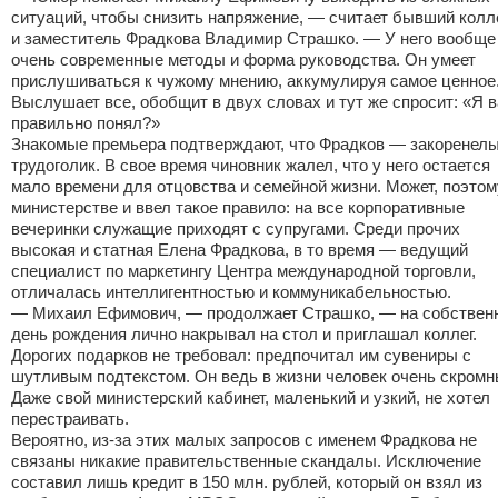
ситуаций, чтобы снизить напряжение, — считает бывший колл
и заместитель Фрадкова Владимир Страшко. — У него вообще
очень современные методы и форма руководства. Он умеет
прислушиваться к чужому мнению, аккумулируя самое ценное
Выслушает все, обобщит в двух словах и тут же спросит: «Я 
правильно понял?»
Знакомые премьера подтверждают, что Фрадков — закоренел
трудоголик. В свое время чиновник жалел, что у него остается
мало времени для отцовства и семейной жизни. Может, поэтом
министерстве и ввел такое правило: на все корпоративные
вечеринки служащие приходят с супругами. Среди прочих
высокая и статная Елена Фрадкова, в то время — ведущий
специалист по маркетингу Центра международной торговли,
отличалась интеллигентностью и коммуникабельностью.
— Михаил Ефимович, — продолжает Страшко, — на собствен
день рождения лично накрывал на стол и приглашал коллег.
Дорогих подарков не требовал: предпочитал им сувениры с
шутливым подтекстом. Он ведь в жизни человек очень скромн
Даже свой министерский кабинет, маленький и узкий, не хотел
перестраивать.
Вероятно, из-за этих малых запросов с именем Фрадкова не
связаны никакие правительственные скандалы. Исключение
составил лишь кредит в 150 млн. рублей, который он взял из