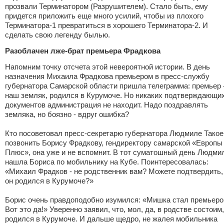
прозвали Терминатором (Разрушителем). Стало быть, ему
придется приложить еще много усилий, чтобы из плохого
Терминатора-1 превратиться в хорошего Терминатора-2. И
сделать свою легенду былью.
Разоблачен лже-брат премьера Фрадкова
Напомним точку отсчета этой невероятной истории. В день
назначения Михаила Фрадкова премьером в пресс-службу
губернатора Самарской области пришла телеграмма: премьер 
наш земляк, родился в Курумоче. Но никаких подтверждающи
документов администрация не находит. Надо поздравлять
земляка, но боязно - вдруг ошибка?
Кто посоветовал пресс-секретарю губернатора Людмиле Такое
позвонить
Борису Фрадкову
, гендиректору самарской «Европы
Плюс», она уже и не вспомнит. В тот суматошный день Людми
нашла Бориса по мобильнику на Кубе. Поинтересовалась:
«Михаил Фрадков - не родственник вам? Можете подтвердить,
он родился в Курумоче?»
Борис очень правдоподобно изумился: «Мишка стал премьер
Вот это да!» Уверенно заявил, что, мол, да, в родстве состоим,
родился в Курумоче. И дальше щедро, не жалея мобильника