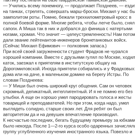
— Учились всему понемногу, — продолжает Позднеев, — езди
на танках, стрелять, совершать марш-броски. Михаил у нас б
замполитом роты. Помню, бежали трехкилометровый кросс в
полной боевой форме. Многие ребята, чтобы легче было, снял
сапоги. А Миша так в них и добрался до финиша с натертыми
ногами, хромая. Что значит — целеустремленность! Нам пото
дали звание лейтенантов-инженеров бронетанковых войск.
(Сейчас Михаил Ефимович — полковник запаса.)
При всей своей загруженности студент Фрадков не чурался
хорошей компании. Вместе с друзьями гулял по Москве, ходил
каток, заезжал к приятелям в институтскую общагу на
Дорогомиловской. Иногда приятели собирались и у Фрадковых
дома или на даче, в маленьком домике на берегу Истры. По
словам Позднеева:
— У Миши был очень широкий круг общения. Сам он человек
скромный, деликатный, интеллигентный. И я не помню его без
улыбки. А еще он хорошо умел пародировать голоса и жесты
товарищей и преподавателей. Но при этом, когда надо, умел
выглядеть солидно, старше своих лет. Для ребят он был
авторитетом да и на девушек впечатление производил.
К несчастью последних, бегать будущему премьеру за юбкам
было некогда. После 1—2-го курса особо одаренных зачислял
группу углубленного изучения иностранного языка. Повезло и