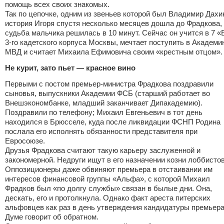
помощь всех своих знакомых.
Так по цепочке, одним из звеньев которой был Владимир Дахи
история Игоря спустя несколько месяцев дошла до Фрадкова,
судьба мальчика решилась в 10 минут. Сейчас он учится в 7 «
3-го кадетского корпуса Москвы, мечтает поступить в Академи
МВД и считает Михаила Ефимовича своим «крестным отцом».
Не курит, зато пьет — красное вино
Первыми с постом премьер-министра Фрадкова поздравили
сыновья, выпускники Академии ФСБ (старший работает во
Внешэкономбанке, младший заканчивает Дипакадемию).
Поздравили по телефону; Михаил Евгеньевич в тот день
находился в Брюсселе, куда после ликвидации ФCНП Родина
послала его исполнять обязанности представителя при
Евросоюзе.
Друзья Фрадкова считают такую карьеру заслуженной и
закономерной. Недруги ищут в его назначении козни лоббистов
Оппозиционеры даже обвиняют премьера в отстаивании им
интересов финансовой группы «Альфа», с которой Михаил
Фрадков был «по долгу службы» связан в былые дни. Она,
дескать, его и протолкнула. Однако факт ареста питерских
альфовцев как раз в день утверждения кандидатуры премьера
Думе говорит об обратном.