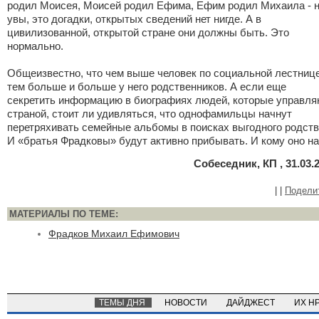
родил Моисея, Моисей родил Ефима, Ефим родил Михаила - н
увы, это догадки, открытых сведений нет нигде. А в
цивилизованной, открытой стране они должны быть. Это
нормально.
Общеизвестно, что чем выше человек по социальной лестнице
тем больше и больше у него родственников. А если еще
секретить информацию в биографиях людей, которые управля
страной, стоит ли удивляться, что однофамильцы начнут
перетряхивать семейные альбомы в поисках выгодного родст
И «братья Фрадковы» будут активно прибывать. И кому оно н
Собеседник, КП , 31.03.
|
|
Подели
МАТЕРИАЛЫ ПО ТЕМЕ:
Фрадков Михаил Ефимович
ТЕМЫ ДНЯ
НОВОСТИ
ДАЙДЖЕСТ
ИХ Н