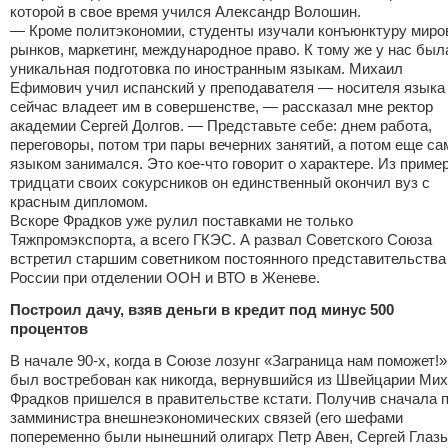
которой в свое время учился Александр Волошин.
— Кроме политэкономии, студенты изучали конъюнктуру мир
рынков, маркетинг, международное право. К тому же у нас был
уникальная подготовка по иностранным языкам. Михаил
Ефимович учил испанский у преподавателя — носителя языка
сейчас владеет им в совершенстве, — рассказал мне ректор
академии Сергей Долгов. — Представьте себе: днем работа,
переговоры, потом три пары вечерних занятий, а потом еще са
языком занимался. Это кое-что говорит о характере. Из приме
тридцати своих сокурсников он единственный окончил вуз с
красным дипломом.
Вскоре Фрадков уже рулил поставками не только
Тяжпромэкспорта, а всего ГКЭС. А развал Советского Союза
встретил старшим советником постоянного представительства
России при отделении ООН и ВТО в Женеве.
Построил дачу, взяв деньги в кредит под минус 500
процентов
В начале 90-х, когда в Союзе лозунг «Заграница нам поможет!»
был востребован как никогда, вернувшийся из Швейцарии Ми
Фрадков пришелся в правительстве кстати. Получив сначала 
замминистра внешнеэкономических связей (его шефами
попеременно были нынешний олигарх Петр Авен, Сергей Глаз