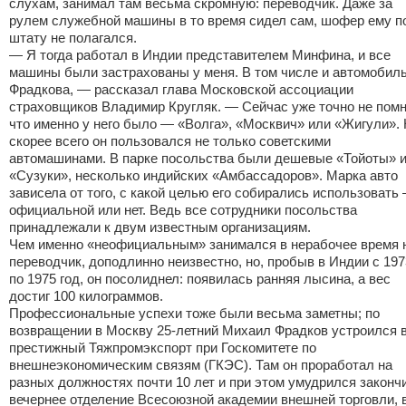
слухам, занимал там весьма скромную: переводчик. Даже за
рулем служебной машины в то время сидел сам, шофер ему п
штату не полагался.
— Я тогда работал в Индии представителем Минфина, и все
машины были застрахованы у меня. В том числе и автомобил
Фрадкова, — рассказал глава Московской ассоциации
страховщиков Владимир Кругляк. — Сейчас уже точно не пом
что именно у него было — «Волга», «Москвич» или «Жигули».
скорее всего он пользовался не только советскими
автомашинами. В парке посольства были дешевые «Тойоты» 
«Сузуки», несколько индийских «Амбассадоров». Марка авто
зависела от того, с какой целью его собирались использовать
официальной или нет. Ведь все сотрудники посольства
принадлежали к двум известным организациям.
Чем именно «неофициальным» занимался в нерабочее время
переводчик, доподлинно неизвестно, но, пробыв в Индии с 197
по 1975 год, он посолиднел: появилась ранняя лысина, а вес
достиг 100 килограммов.
Профессиональные успехи тоже были весьма заметны; по
возвращении в Москву 25-летний Михаил Фрадков устроился 
престижный Тяжпромэкспорт при Госкомитете по
внешнеэкономическим связям (ГКЭС). Там он проработал на
разных должностях почти 10 лет и при этом умудрился законч
вечернее отделение Всесоюзной академии внешней торговли, 