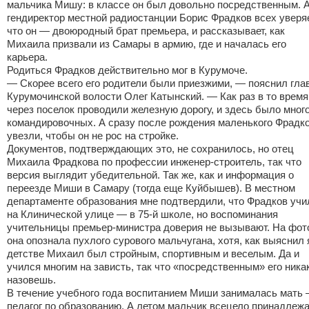
мальчика Мишу: в классе он был довольно посредственным. 
гендиректор местной радиостанции Борис Фрадков всех уверяе
что он — двоюродный брат премьера, и рассказывает, как
Михаила призвали из Самары в армию, где и началась его
карьера.
Родиться Фрадков действительно мог в Курумоче.
— Скорее всего его родители были приезжими, — пояснил гла
Курумочинской волости Олег Катынский. — Как раз в то время
через поселок проводили железную дорогу, и здесь было мног
командировочных. А сразу после рождения маленького Фрадк
увезли, чтобы он не рос на стройке.
Документов, подтверждающих это, не сохранилось, но отец
Михаила Фрадкова по профессии инженер-строитель, так что
версия выглядит убедительной. Так же, как и информация о
переезде Миши в Самару (тогда еще Куйбышев). В местном
департаменте образования мне подтвердили, что Фрадков учи
на Клинической улице — в 75-й школе, но воспоминания
учительницы премьер-министра доверия не вызывают. На фот
она опознала пухлого сурового мальчугана, хотя, как выяснил я
детстве Михаил был стройным, спортивным и веселым. Да и
учился многим на зависть, так что «посредственным» его ника
назовешь.
В течение учебного года воспитанием Миши занималась мать
педагог по образованию. А летом мальчик всецело принадлеж