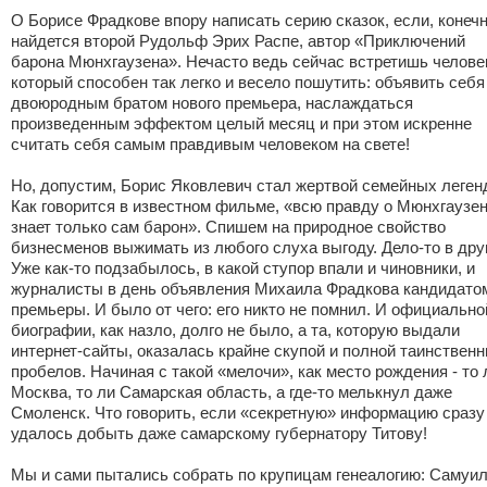
О Борисе Фрадкове впору написать серию сказок, если, конечн
найдется второй Рудольф Эрих Распе, автор «Приключений
барона Мюнхгаузена». Нечасто ведь сейчас встретишь челове
который способен так легко и весело пошутить: объявить себя
двоюродным братом нового премьера, наслаждаться
произведенным эффектом целый месяц и при этом искренне
считать себя самым правдивым человеком на свете!
Но, допустим, Борис Яковлевич стал жертвой семейных леген
Как говорится в известном фильме, «всю правду о Мюнхгаузе
знает только сам барон». Спишем на природное свойство
бизнесменов выжимать из любого слуха выгоду. Дело-то в дру
Уже как-то подзабылось, в какой ступор впали и чиновники, и
журналисты в день объявления Михаила Фрадкова кандидато
премьеры. И было от чего: его никто не помнил. И официально
биографии, как назло, долго не было, а та, которую выдали
интернет-сайты, оказалась крайне скупой и полной таинствен
пробелов. Начиная с такой «мелочи», как место рождения - то 
Москва, то ли Самарская область, а где-то мелькнул даже
Смоленск. Что говорить, если «секретную» информацию сразу
удалось добыть даже самарскому губернатору Титову!
Мы и сами пытались собрать по крупицам генеалогию: Самуи