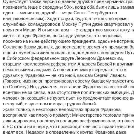
Существует также версия о давней дружбе премьер-министра 
президента (еще с середины 90-х, когда оба были лишь замам
один — министра, другой — мэра Санкт-Петербурга по
внешэкономсвязям). Ходят слухи, будто в те годы во время
служебных командировок в Москву Путин даже квартировал у
приятеля Миши. Я отыскал дом — стандартную многоэтажку, г
жил в те годы Фрадков, но соседи уверяют, что человека,
похожего на ныне действующего президента, здесь не встреча
Согласно базам данных, до последнего времени у премьера б
еще и служебная жилплощадь в одном доме с полпредом Пут
в Сибирском федеральном округе Леонидом Драчевским,
старшим кремлевским референтом Андреем Ваврой и другими
немаленькими людьми. А еще источники утверждают, что в
друзьях у Фрадкова — не кто иной, как сам Сергей Иванов.
(Говорят, именно он протежировал своему бывшему заместит
по Совбезу.) Но, думается, поставили Фрадкова на высокий по
все-таки не за связи, а за отсутствие политических амбиций. Д
человек он хороший: не курит, пьет, но предпочитает красное в
неглупый, с чувством юмора, трудолюбивый.
Жаль только, в некоторых ведомствах приход Фрадкова
восприняли как плохую примету: Министерство торговли при н
ликвидировали, налоговую полицию расформировали, отноше
с ЕС стали ни к черту, что происходит сейчас с правительств
видят все. Недаром в определенных кругах Фрадкова даже