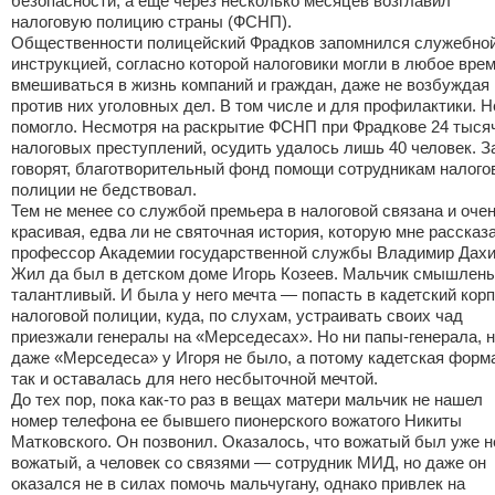
безопасности, а еще через несколько месяцев возглавил
налоговую полицию страны (ФСНП).
Общественности полицейский Фрадков запомнился служебно
инструкцией, согласно которой налоговики могли в любое вре
вмешиваться в жизнь компаний и граждан, даже не возбуждая
против них уголовных дел. В том числе и для профилактики. Н
помогло. Несмотря на раскрытие ФСНП при Фрадкове 24 тыся
налоговых преступлений, осудить удалось лишь 40 человек. З
говорят, благотворительный фонд помощи сотрудникам налого
полиции не бедствовал.
Тем не менее со службой премьера в налоговой связана и оче
красивая, едва ли не святочная история, которую мне рассказ
профессор Академии государственной службы Владимир Дахи
Жил да был в детском доме Игорь Козеев. Мальчик смышлены
талантливый. И была у него мечта — попасть в кадетский кор
налоговой полиции, куда, по слухам, устраивать своих чад
приезжали генералы на «Мерседесах». Но ни папы-генерала, 
даже «Мерседеса» у Игоря не было, а потому кадетская форм
так и оставалась для него несбыточной мечтой.
До тех пор, пока как-то раз в вещах матери мальчик не нашел
номер телефона ее бывшего пионерского вожатого Никиты
Матковского. Он позвонил. Оказалось, что вожатый был уже н
вожатый, а человек со связями — сотрудник МИД, но даже он
оказался не в силах помочь мальчугану, однако привлек на