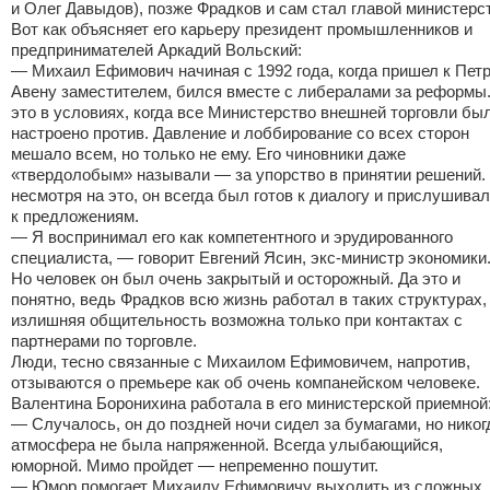
и Олег Давыдов), позже Фрадков и сам стал главой министерс
Вот как объясняет его карьеру президент промышленников и
предпринимателей Аркадий Вольский:
— Михаил Ефимович начиная с 1992 года, когда пришел к Пет
Авену заместителем, бился вместе с либералами за реформы
это в условиях, когда все Министерство внешней торговли бы
настроено против. Давление и лоббирование со всех сторон
мешало всем, но только не ему. Его чиновники даже
«твердолобым» называли — за упорство в принятии решений.
несмотря на это, он всегда был готов к диалогу и прислушива
к предложениям.
— Я воспринимал его как компетентного и эрудированного
специалиста, — говорит Евгений Ясин, экс-министр экономики
Но человек он был очень закрытый и осторожный. Да это и
понятно, ведь Фрадков всю жизнь работал в таких структурах,
излишняя общительность возможна только при контактах с
партнерами по торговле.
Люди, тесно связанные с Михаилом Ефимовичем, напротив,
отзываются о премьере как об очень компанейском человеке.
Валентина Боронихина работала в его министерской приемной
— Случалось, он до поздней ночи сидел за бумагами, но никог
атмосфера не была напряженной. Всегда улыбающийся,
юморной. Мимо пройдет — непременно пошутит.
— Юмор помогает Михаилу Ефимовичу выходить из сложных