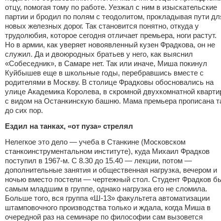
отцу, помогая тому по работе. Уезжал с ним в изыскательские
партии и бродил по полям с теодолитом, прокладывая пути дл
новых железных дорог. Так становится понятно, откуда у
трудолюбия, которое сегодня отличает премьера, ноги растут.
Но в армии, как уверяет новоявленный кузен Фрадкова, он не
служил. Да и двоюродных братьев у него, как выяснил
«Собеседник», в Самаре нет. Так или иначе, Миша покинул
Куйбышев еще в школьные годы, перебравшись вместе с
родителями в Москву. В столице Фрадковы обосновались на
улице Академика Королева, в скромной двухкомнатной кварти
с видом на Останкинскую башню. Мама премьера прописана т
до сих пор.
Ездил на танках, «от пуза» стрелял
Нелегкое это дело — учеба в Станкине (Московском
станкоинструментальном институте), куда Михаил Фрадков
поступил в 1967-м. С 8.30 до 15.40 — лекции, потом —
дополнительные занятия и общественная нагрузка, вечером и
ночью вместо постели — чертежный стол. Студент Фрадков б
самым младшим в группе, однако нагрузка его не сломила.
Больше того, вся группа «Ш-13» факультета автоматизации
штамповочного производства только и ждала, когда Миша в
очередной раз на семинаре по философии сам вызовется