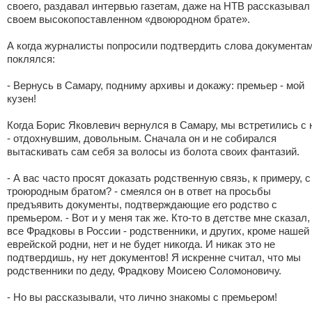
своего, раздавал интервью газетам, даже на НТВ рассказывал
своем высокопоставленном «двоюродном брате».
А когда журналисты попросили подтвердить слова документам
поклялся:
- Вернусь в Самару, подниму архивы и докажу: премьер - мой
кузен!
Когда Борис Яковлевич вернулся в Самару, мы встретились с 
- отдохнувшим, довольным. Сначала он и не собирался
вытаскивать сам себя за волосы из болота своих фантазий.
- А вас часто просят доказать родственную связь, к примеру, с
троюродным братом? - смеялся он в ответ на просьбы
предъявить документы, подтверждающие его родство с
премьером. - Вот и у меня так же. Кто-то в детстве мне сказал,
все Фрадковы в России - родственники, и других, кроме нашей
еврейской родни, нет и не будет никогда. И никак это не
подтвердишь, ну нет документов! Я искренне считал, что мы
родственники по деду, Фрадкову Моисею Соломоновичу.
- Но вы рассказывали, что лично знакомы с премьером!