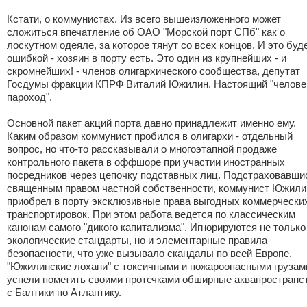
Кстати, о коммунистах. Из всего вышеизложенного может
сложиться впечатление об ОАО "Морской порт СПб" как о
лоскутном одеяле, за которое тянут со всех концов. И это буд
ошибкой - хозяин в порту есть. Это один из крупнейших - и
скромнейших! - членов олигархического сообщества, депутат
Госдумы фракции КПРФ Виталий Южилин. Настоящий "челове
пароход".
Основной пакет акций порта давно принадлежит именно ему.
Каким образом коммунист пробился в олигархи - отдельный
вопрос, но что-то рассказывали о многоэтапной продаже
контрольного пакета в оффшоре при участии иностранных
посредников через цепочку подставных лиц. Подстраховавши
священным правом частной собственности, коммунист Южили
приобрел в порту эксклюзивные права выгодных коммерчески
транспортировок. При этом работа ведется по классическим
канонам самого "дикого капитализма". Игнорируются не только
экологические стандарты, но и элементарные правила
безопасности, что уже вызывало скандалы по всей Европе.
"Южилинские лохани" с токсичными и пожароопасными грузам
успели пометить своими протечками обширные аквапространс
с Балтики по Атлантику.