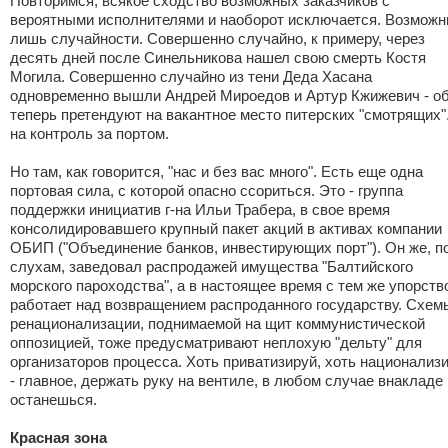
Повторимся, всякое сходство возможных заказчиков с
вероятными исполнителями и наоборот исключается. Возмож
лишь случайности. Совершенно случайно, к примеру, через
десять дней после Синельникова нашел свою смерть Костя
Могила. Совершенно случайно из тени Деда Хасана
одновременно вышли Андрей Мироедов и Артур Кжижевич - о
теперь претендуют на вакантное место питерских "смотрящих"
на контроль за портом.
Но там, как говорится, "нас и без вас много". Есть еще одна
портовая сила, с которой опасно ссориться. Это - группа
поддержки инициатив г-на Ильи Трабера, в свое время
консолидировавшего крупный пакет акций в активах компании
ОБИП ("Объединение банков, инвестирующих порт"). Он же, п
слухам, заведовал распродажей имущества "Балтийского
морского пароходства", а в настоящее время с тем же упорств
работает над возвращением распроданного государству. Схем
ренационализации, поднимаемой на щит коммунистической
оппозицией, тоже предусматривают неплохую "дельту" для
организаторов процесса. Хоть приватизируй, хоть национализ
- главное, держать руку на вентиле, в любом случае внакладе
останешься.
Красная зона