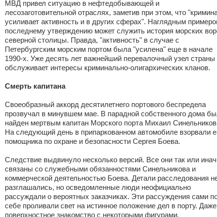
МВД привел ситуацию в нефтедобывающей и
лесозаготовительной отраслях, заметив при этом, что "кримин
усиливает активность и в других сферах". Наглядным примеро
последнему утверждению может служить история морских вор
северной столицы. Правда, "активность" в случае с
Петербургским морским портом была "усилена" еще в начале
1990-х. Уже десять лет важнейший перевалочный узел страны
обслуживает интересы криминально-олигархических кланов.
Смерть капитана
Своеобразный аккорд десятилетнего портового беспредела
прозвучал в минувшем мае. В парадной собственного дома б
найден мертвым капитан Морского порта Михаил Синельников
На следующий день в припаркованном автомобиле взорвали е
помощника по охране и безопасности Сергея Боева.
Следствие выдвинуло несколько версий. Все они так или инач
связаны со служебными обязанностями Синельникова и
коммерческой деятельностью Боева. Детали расследования н
разглашались, но осведомленные люди неофициально
рассуждали о вероятных заказчиках. Эти рассуждения сами п
себе проливали свет на истинное положение дел в порту. Даже
поверхностное знакомство с некоторыми фигурами,