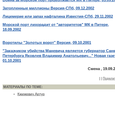
Затопленные миллионы Версия-СПб, 09.12.2002
Лицемерие или запах нафталина Известия-СПб, 29.11.2002
Морской порт лихорадит от "авторитетов" МК в Питере,
18.09.2002
Воротилы "Золотых ворот" Версия, 09.10.2001
"Заказчиком убийства Маневича является губернатор Санк
Петербурга Яковлев Владимир Анатольевич..." Новая газе
01.10.2001
Смена , 19.09.
|
|
Подели
МАТЕРИАЛЫ ПО ТЕМЕ:
Кжижевич Артур