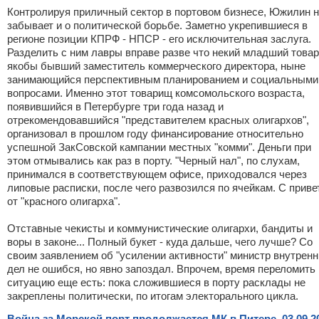
Контролируя приличный сектор в портовом бизнесе, Южилин 
забывает и о политической борьбе. Заметно укрепившиеся в
регионе позиции КПРФ - НПСР - его исключительная заслуга.
Разделить с ним лавры вправе разве что некий младший това
якобы бывший заместитель коммерческого директора, ныне
занимающийся перспективным планированием и социальными
вопросами. Именно этот товарищ комсомольского возраста,
появившийся в Петербурге три года назад и
отрекомендовавшийся "представителем красных олигархов",
организовал в прошлом году финансирование относительно
успешной ЗакСовской кампании местных "комми". Деньги при
этом отмывались как раз в порту. "Черный нал", по слухам,
принимался в соответствующем офисе, приходовался через
липовые расписки, после чего развозился по ячейкам. С приве
от "красного олигарха".
Отставные чекисты и коммунистические олигархи, бандиты и
воры в законе... Полный букет - куда дальше, чего лучше? Со
своим заявлением об "усилении активности" министр внутренн
дел не ошибся, но явно запоздал. Впрочем, время переломить
ситуацию еще есть: пока сложившиеся в порту расклады не
закреплены политически, по итогам электорального цикла.
Война за Морской порт продолжается МК в Питере, 03.09.2