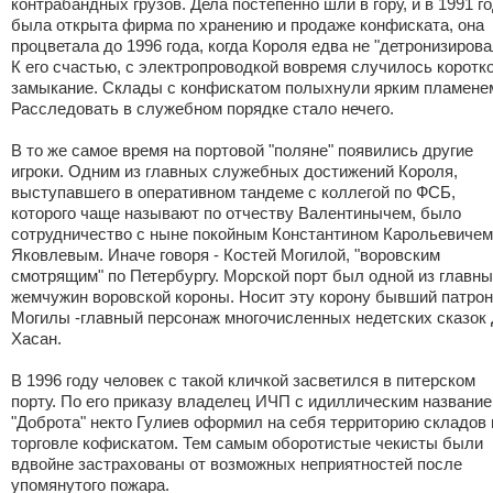
контрабандных грузов. Дела постепенно шли в гору, и в 1991 г
была открыта фирма по хранению и продаже конфиската, она
процветала до 1996 года, когда Короля едва не "детронизирова
К его счастью, с электропроводкой вовремя случилось коротк
замыкание. Склады с конфискатом полыхнули ярким пламене
Расследовать в служебном порядке стало нечего.
В то же самое время на портовой "поляне" появились другие
игроки. Одним из главных служебных достижений Короля,
выступавшего в оперативном тандеме с коллегой по ФСБ,
которого чаще называют по отчеству Валентинычем, было
сотрудничество с ныне покойным Константином Карольевичем
Яковлевым. Иначе говоря - Костей Могилой, "воровским
смотрящим" по Петербургу. Морской порт был одной из главн
жемчужин воровской короны. Носит эту корону бывший патрон
Могилы -главный персонаж многочисленных недетских сказок
Хасан.
В 1996 году человек с такой кличкой засветился в питерском
порту. По его приказу владелец ИЧП с идиллическим названи
"Доброта" некто Гулиев оформил на себя территорию складов 
торговле кофискатом. Тем самым оборотистые чекисты были
вдвойне застрахованы от возможных неприятностей после
упомянутого пожара.