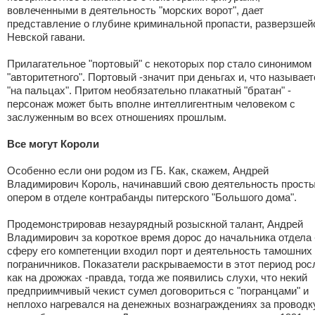
вовлеченными в деятельность "морских ворот", дает
представление о глубине криминальной пропасти, разверзшей
Невской гавани.
Прилагательное "портовый" с некоторых пор стало синонимом
"авторитетного". Портовый -значит при деньгах и, что называет
"на пальцах". Притом необязательно плакатный "братан" -
персонаж может быть вполне интеллигентным человеком с
заслуженным во всех отношениях прошлым.
Все могут Короли
Особенно если они родом из ГБ. Как, скажем, Андрей
Владимирович Король, начинавший свою деятельность прост
опером в отделе контрабанды питерского "Большого дома".
Продемонстрировав незаурядный розыскной талант, Андрей
Владимирович за короткое время дорос до начальника отдела 
сферу его компетенции входил порт и деятельность тамошних
пограничников. Показатели раскрываемости в этот период рос
как на дрожжах -правда, тогда же появились слухи, что некий
предприимчивый чекист сумел договориться с "погранцами" и
неплохо нагревался на денежных вознаграждениях за проводк