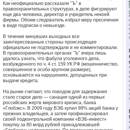
Как неофициально рассказали "Ъ" в
правоохранительных структурах, в деле фигурируют
еще два человека, директор и учредитель некоей
фирмы. Обоим следователь избрал меру пресечения
в виде подписки о невыезде.
В течение минувших выходных все
заинтересованные стороны происходящее
официально не подтверждали и не комментировали.
В правоохранительных органах "Ъ" вчера лишь
удалось узнать, что фабула уголовного дела,
возбужденного по ч. 4 ст. 159 УК РФ (мошенничество,
совершенное в особо крупном размере),
основывается на нарушениях, допущенных при
выдаче кредита.
На рынке считают, что поводом для задержания
стало старое дело — санация одной из первых
российских жертв мирового кризиса, банка
«Глобэкс». В 2009 году ВЭБ купил 99% акций банка у
прежних владельцев, а затем профинансировал
своей подконтрольной компании «ВЭБ-инвест»
покупку за 80 млрд рублей принадлежавшей