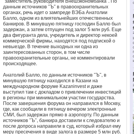
"заместитель руководителя Внешэкономбанка". По
данным источников "Ъ" в правоохранительных
органах, речь идет о зампреде ВЭБа Анатолии
Балло, одном из влиятельнейших отечественных
банкиров. В минувшую пятницу господин Балло был
задержан, а затем отпущен под залог 5 млн руб. Еще
два фигуранта дела, учредитель и директор некоей
коммерческой фирмы, находятся под подпиской о
невыезде. В течение выходных ни одна из
заинтересованных сторон, в том числе
правоохранительные органы, не комментировали
происходящее.
Анатолий Балло, по данным источников "Ъ", в
минувшую пятницу находился в Казани на
международном форуме Kazaninvest и даже
выступил там с докладом о привлечении инвестиций
в регионы при минимальном участии государства.
После завершения форума он направился в Москву,
где, как сообщили в пятницу вечером электронные
СМИ, был задержан прямо в аэропорту. По данным
источников "Ъ", банкира доставили к следователю и
после допроса направили в суд, который избрал ему
меру пресечения в виде залога в размере 5 млн руб.