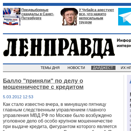
Предвыборные
У Чубайса арестуют
скандалы в Санкт-
все, что нажито
Петербурге
непосильным
трудом
ТЕМЫ ДНЯ
НОВОСТИ
ДАЙДЖЕСТ
ИХ Н
Балло "приняли" по делу о
мошенничестве с кредитом
5.03.2012 12:53
Как стало известно вчера, в минувшую пятницу
главным следственным управлением главного
управления МВД РФ по Москве было возбуждено
уголовное дело об особо крупном мошенничестве
при выдаче кредита, фигурантом которого является