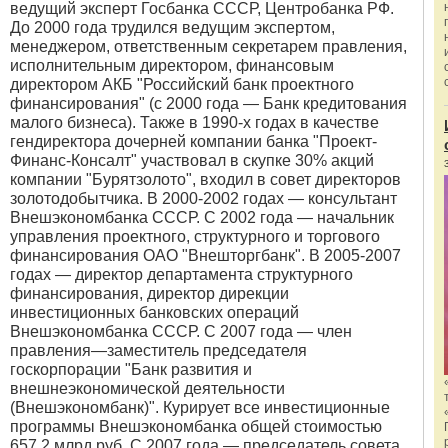
ведущий эксперт Госбанка СССР, Центробанка РФ.
До 2000 года трудился ведущим экспертом,
менеджером, ответственным секретарем правления,
исполнительным директором, финансовым
директором АКБ "Российский банк проектного
финансирования" (с 2000 года — Банк кредитования
малого бизнеса). Также в 1990-х годах в качестве
гендиректора дочерней компании банка "Проект-
Финанс-Консалт" участвовал в скупке 30% акций
компании "Бурятзолото", входил в совет директоров
золотодобытчика. В 2000-2002 годах — консультант
Внешэкономбанка СССР. С 2002 года — начальник
управления проектного, структурного и торгового
финансирования ОАО "Внешторгбанк". В 2005-2007
годах — директор департамента структурного
финансирования, директор дирекции
инвестиционных банковских операций
Внешэкономбанка СССР. С 2007 года — член
правления—заместитель председателя
госкорпорации "Банк развития и
внешнеэкономической деятельности
(Внешэкономбанк)". Курирует все инвестиционные
программы Внешэкономбанка общей стоимостью
657,2 млрд руб. С 2007 года — председатель совета