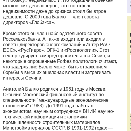
«Глобэксу» недвижимости. По тогдашним оценкам
московских девелоперов, этот портфель
недвижимости даже до кризиса стоил бы втрое
дешевле. С 2009 года Балло — член совета
директоров «Глобэкса».
Кроме этого он член наблюдательного совета
Россельхозбанка. А также входит или входил в
советы директоров энергокомпаний «Интер РАО
ЕЭС», «РусГидро», ОГК-1 и «Росгеологии». Этот
сектор курирует зампред правительства Сечин, и
некоторые опрошенные Forbes политологи считают,
что задержание Балло может быть отражением
борьбы в высших эшелонах власти и затрагивать
интересы Сечина.
Анатолий Балло родился в 1961 году в Москве.
Окончил Московский финансовый институт по
специальности "международные экономические
отношения" (1983). До 1991 года работал
экономистом, научным сотрудником ВНИИ научно-
технической информации и экономики
промышленности строительных материалов
Минстройматериалов СССР. В 1991-1992 годах —