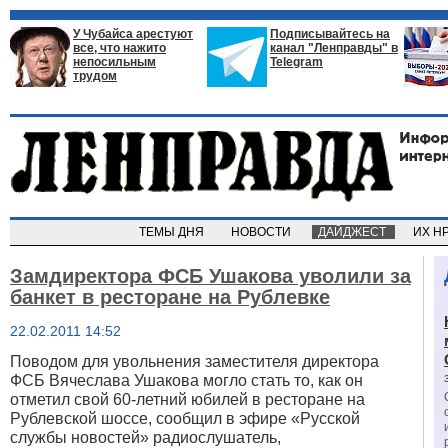
У Чубайса арестуют
Подписывайтесь на
все, что нажито
канал "Ленправды" в
непосильным
Telegram
трудом
ТЕМЫ ДНЯ
НОВОСТИ
ДАЙДЖЕСТ
ИХ Н
Замдиректора ФСБ Ушакова уволили за
банкет в ресторане на Рублевке
22.02.2011 14:52
Поводом для увольнения заместителя директора
ФСБ Вячеслава Ушакова могло стать то, как он
отметил свой 60-летний юбилей в ресторане на
Рублевской шоссе, сообщил в эфире «Русской
службы новостей» радиослушатель,