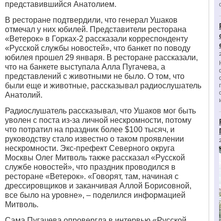
представившийся Анатолием.
В ресторане подтвердили, что генерал Ушаков
отмечал у них юбилей. Представители ресторана
«Ветерок» в Горках-2 рассказали корреспонденту
«Русской службы новостей», что банкет по поводу
юбилея прошел 29 января. В ресторане рассказали,
что на банкете выступала Алла Пугачева, а
представлений с животными не было. О том, что
были еще и животные, рассказывал радиослушатель
Анатолий.
Радиослушатель рассказывал, что Ушаков мог быть
уволен с поста из-за личной нескромности, потому
что потратил на праздник более $100 тысяч, и
руководству стало известно о таком проявлении
нескромности. Экс-префект Северного округа
Москвы Олег Митволь также рассказал «Русской
службе новостей», что праздник проводился в
ресторане «Ветерок». «Говорят, там, начиная с
дрессировщиков и заканчивая Аллой Борисовной,
все было на уровне», – поделился информацией
Митволь.
Сама Пугачева опровергла в интервью «Русской